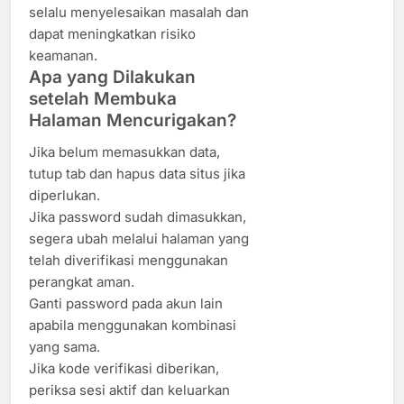
selalu menyelesaikan masalah dan
dapat meningkatkan risiko
keamanan.
Apa yang Dilakukan
setelah Membuka
Halaman Mencurigakan?
Jika belum memasukkan data,
tutup tab dan hapus data situs jika
diperlukan.
Jika password sudah dimasukkan,
segera ubah melalui halaman yang
telah diverifikasi menggunakan
perangkat aman.
Ganti password pada akun lain
apabila menggunakan kombinasi
yang sama.
Jika kode verifikasi diberikan,
periksa sesi aktif dan keluarkan