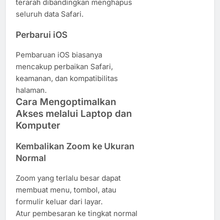
terarah dibandingkan menghapus
seluruh data Safari.
Perbarui iOS
Pembaruan iOS biasanya
mencakup perbaikan Safari,
keamanan, dan kompatibilitas
halaman.
Cara Mengoptimalkan
Akses melalui Laptop dan
Komputer
Kembalikan Zoom ke Ukuran
Normal
Zoom yang terlalu besar dapat
membuat menu, tombol, atau
formulir keluar dari layar.
Atur pembesaran ke tingkat normal