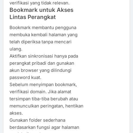
verifikasi yang tidak relevan.
Bookmark untuk Akses
Lintas Perangkat
Bookmark membantu pengguna
membuka kembali halaman yang
telah diperiksa tanpa mencari
ulang.
Aktifkan sinkronisasi hanya pada
perangkat pribadi dan gunakan
akun browser yang dilindungi
password kuat.
Sebelum menyimpan bookmark,
verifikasi domain. Jika alamat
tersimpan tiba-tiba berubah atau
memunculkan peringatan, hentikan
akses.
Gunakan folder sederhana
berdasarkan fungsi agar halaman