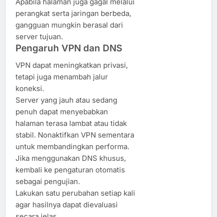
Apabila halaman juga gagal melalui
perangkat serta jaringan berbeda,
gangguan mungkin berasal dari
server tujuan.
Pengaruh VPN dan DNS
VPN dapat meningkatkan privasi,
tetapi juga menambah jalur
koneksi.
Server yang jauh atau sedang
penuh dapat menyebabkan
halaman terasa lambat atau tidak
stabil. Nonaktifkan VPN sementara
untuk membandingkan performa.
Jika menggunakan DNS khusus,
kembali ke pengaturan otomatis
sebagai pengujian.
Lakukan satu perubahan setiap kali
agar hasilnya dapat dievaluasi
secara jelas.