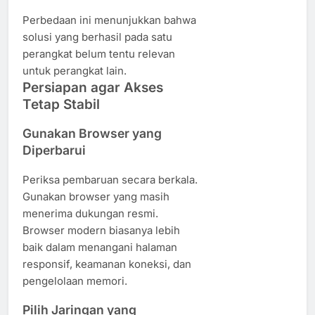
Perbedaan ini menunjukkan bahwa
solusi yang berhasil pada satu
perangkat belum tentu relevan
untuk perangkat lain.
Persiapan agar Akses
Tetap Stabil
Gunakan Browser yang
Diperbarui
Periksa pembaruan secara berkala.
Gunakan browser yang masih
menerima dukungan resmi.
Browser modern biasanya lebih
baik dalam menangani halaman
responsif, keamanan koneksi, dan
pengelolaan memori.
Pilih Jaringan yang