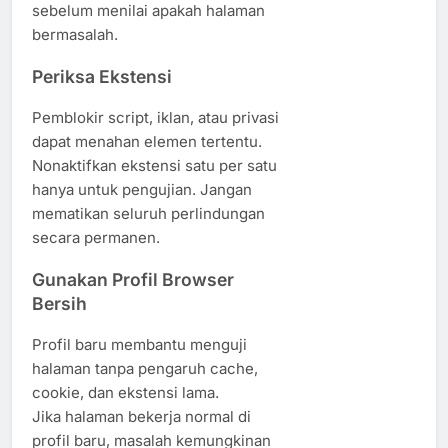
sebelum menilai apakah halaman
bermasalah.
Periksa Ekstensi
Pemblokir script, iklan, atau privasi
dapat menahan elemen tertentu.
Nonaktifkan ekstensi satu per satu
hanya untuk pengujian. Jangan
mematikan seluruh perlindungan
secara permanen.
Gunakan Profil Browser
Bersih
Profil baru membantu menguji
halaman tanpa pengaruh cache,
cookie, dan ekstensi lama.
Jika halaman bekerja normal di
profil baru, masalah kemungkinan