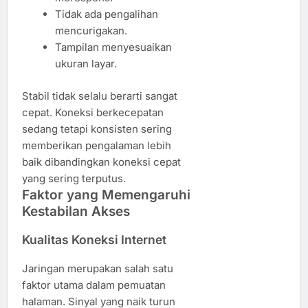
Tidak ada pengalihan
mencurigakan.
Tampilan menyesuaikan
ukuran layar.
Stabil tidak selalu berarti sangat
cepat. Koneksi berkecepatan
sedang tetapi konsisten sering
memberikan pengalaman lebih
baik dibandingkan koneksi cepat
yang sering terputus.
Faktor yang Memengaruhi
Kestabilan Akses
Kualitas Koneksi Internet
Jaringan merupakan salah satu
faktor utama dalam pemuatan
halaman. Sinyal yang naik turun