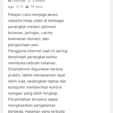
f7e60ae
2 weeks
ago
0
19 mins
Pelajari cara menjaga akses
website tetap stabil di berbagai
perangkat melalui optimasi
browser, jaringan, cache,
keamanan domain, dan
pengelolaan sesi.
Pengguna internet saat ini sering
berpindah perangkat ketika
membuka sebuah halaman.
Smartphone digunakan karena
praktis, tablet menawarkan layar
lebih luas, sedangkan laptop dan
komputer memberikan kontrol
navigasi yang lebih lengkap.
Perpindahan tersebut dapat
menghasilkan pengalaman
berbeda. Halaman yang terbuka