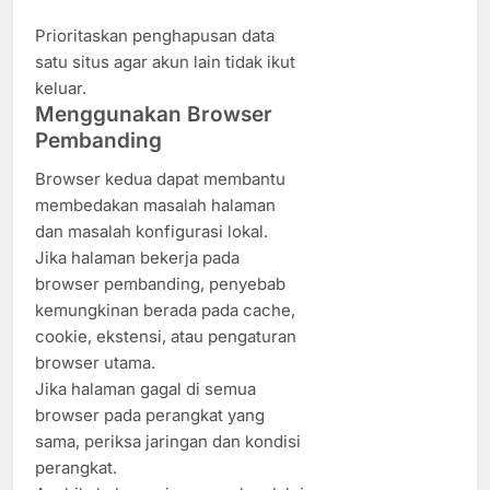
Prioritaskan penghapusan data
satu situs agar akun lain tidak ikut
keluar.
Menggunakan Browser
Pembanding
Browser kedua dapat membantu
membedakan masalah halaman
dan masalah konfigurasi lokal.
Jika halaman bekerja pada
browser pembanding, penyebab
kemungkinan berada pada cache,
cookie, ekstensi, atau pengaturan
browser utama.
Jika halaman gagal di semua
browser pada perangkat yang
sama, periksa jaringan dan kondisi
perangkat.