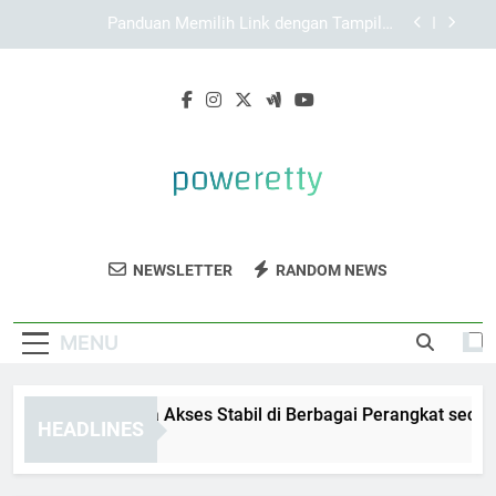
Skip
Panduan Menggunakan KAYA787 Alternatif
to
melalui Ponsel dan Tablet
content
KAYA787 Alternatif dengan Jalur Akses yang
Lebih Fleksibel
Panduan Menjaga Akses Stabil di Berbagai
Perangkat secara Aman
Panduan Memilih Link dengan Tampilan
Responsif dan Praktis di Berbagai Perangkat
Panduan Menggunakan KAYA787 Alternatif
melalui Ponsel dan Tablet
Poweretty
Temukan Produk Kecantikan Dan
KAYA787 Alternatif dengan Jalur Akses yang
NEWSLETTER
RANDOM NEWS
Lebih Fleksibel
Kesehatan Berkualitas Dari Poweretty.
Solusi Terbaik Untuk Merawat Kecantikan
MENU
Anda.
nduan Menjaga Akses Stabil di Berbagai Perangkat secara A
HEADLINES
Weeks Ago