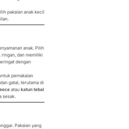
lih pakaian anak kecil
ilan.
enyamanan anak. Pilih
 ringan, dan memiliki
 keringat dengan
ntuk pemakaian
an gatal, terutama di
leece
atau
katun tebal
a sesak.
longgar. Pakaian yang