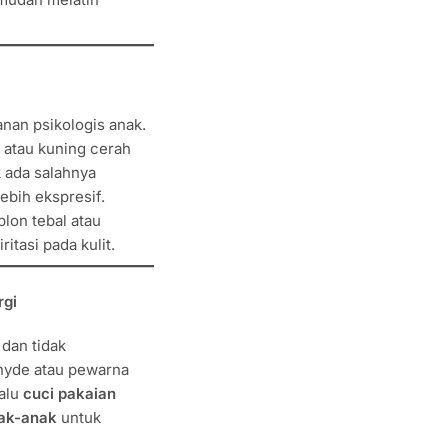
nan psikologis anak.
, atau kuning cerah
 ada salahnya
ebih ekspresif.
blon tebal atau
itasi pada kulit.
rgi
dan tidak
hyde atau pewarna
lalu
cuci pakaian
nak-anak
untuk