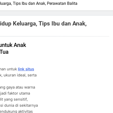
uarga, Tips Ibu dan Anak, Perawatan Balita
idup Keluarga, Tips Ibu dan Anak,
untuk Anak
 Tua
man untuk
link situs
, ukuran ideal, serta
ang gaya atau warna
adi faktor utama
t yang sensitif,
i dunia di sekitarnya
ndukung aktivitas