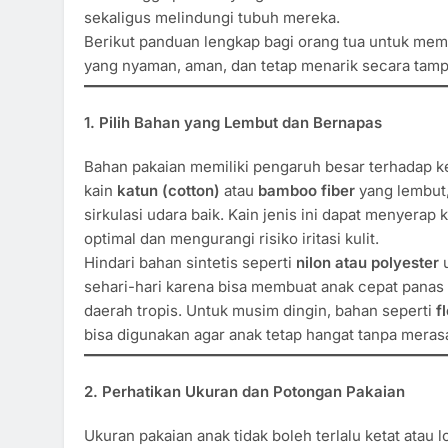
sekaligus melindungi tubuh mereka.
Berikut panduan lengkap bagi orang tua untuk memi
yang nyaman, aman, dan tetap menarik secara tamp
1. Pilih Bahan yang Lembut dan Bernapas
Bahan pakaian memiliki pengaruh besar terhadap k
kain
katun (cotton)
atau
bamboo fiber
yang lembut,
sirkulasi udara baik. Kain jenis ini dapat menyerap
optimal dan mengurangi risiko iritasi kulit.
Hindari bahan sintetis seperti
nilon atau polyester
u
sehari-hari karena bisa membuat anak cepat panas d
daerah tropis. Untuk musim dingin, bahan seperti
f
bisa digunakan agar anak tetap hangat tanpa meras
2. Perhatikan Ukuran dan Potongan Pakaian
Ukuran pakaian anak tidak boleh terlalu ketat atau 