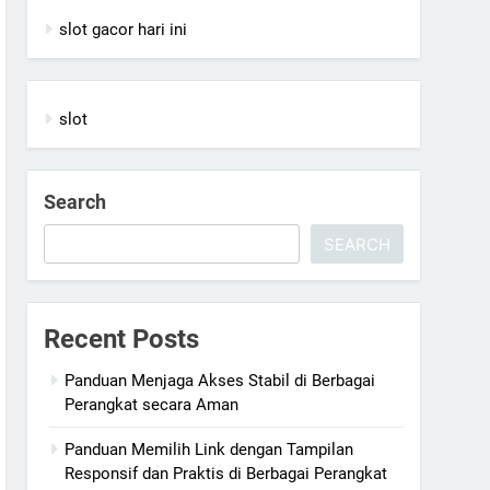
slot gacor hari ini
slot
Search
SEARCH
Recent Posts
Panduan Menjaga Akses Stabil di Berbagai
Perangkat secara Aman
Panduan Memilih Link dengan Tampilan
Responsif dan Praktis di Berbagai Perangkat