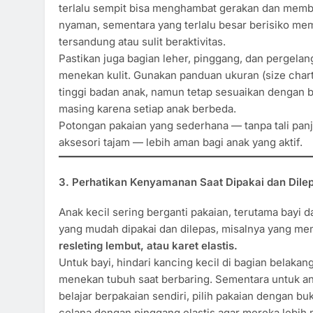
terlalu sempit bisa menghambat gerakan dan membu
nyaman, sementara yang terlalu besar berisiko me
tersandung atau sulit beraktivitas.
Pastikan juga bagian leher, pinggang, dan pergelan
menekan kulit. Gunakan panduan ukuran (size chart
tinggi badan anak, namun tetap sesuaikan dengan 
masing karena setiap anak berbeda.
Potongan pakaian yang sederhana — tanpa tali panja
aksesori tajam — lebih aman bagi anak yang aktif.
3. Perhatikan Kenyamanan Saat Dipakai dan Dile
Anak kecil sering berganti pakaian, terutama bayi da
yang mudah dipakai dan dilepas, misalnya yang mem
resleting lembut, atau karet elastis.
Untuk bayi, hindari kancing kecil di bagian belakan
menekan tubuh saat berbaring. Sementara untuk a
belajar berpakaian sendiri, pilih pakaian dengan bu
celana dengan pinggang elastis agar mereka lebih