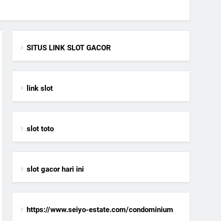
SITUS LINK SLOT GACOR
link slot
slot toto
slot gacor hari ini
https://www.seiyo-estate.com/condominium