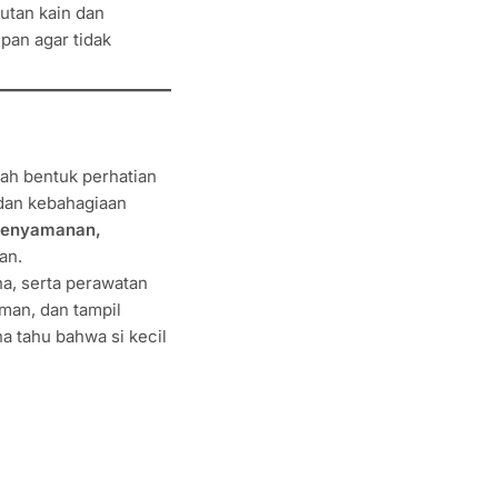
utan kain dan
pan agar tidak
ah bentuk perhatian
dan kebahagiaan
kenyamanan,
an.
a, serta perawatan
man, dan tampil
na tahu bahwa si kecil