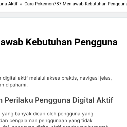
na Aktif
Cara Pokemon787 Menjawab Kebutuhan Pengguna D
awab Kebutuhan Pengguna
tal aktif melalui akses praktis, navigasi jelas,
ah dipahami.
erilaku Pengguna Digital Aktif
l yang banyak dicari oleh pengguna yang
, dan pengalaman penggunaan yang tidak