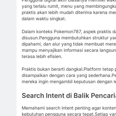
Pengguna digital aktif biasanya memiliki wa
yang terlalu rumit, menu yang membingungkan
praktis akan lebih mudah diterima karena 
dalam waktu singkat.
Dalam konteks Pokemon787, aspek praktis dap
disusun.Pengguna membutuhkan struktur yan
dipahami, dan alur yang tidak membuat mer
mampu menyajikan informasi secara langsu
terasa lebih efisien.
Praktis bukan berarti dangkal.Platform tetap p
disampaikan dengan cara yang sederhana.Pen
mereka ingin mengambil keputusan dengan le
Search Intent di Balik Penc
Memahami search intent penting agar kon
kebutuhan pengguna secara tepat.Setiap va