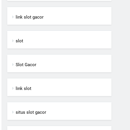
link slot gacor
slot
Slot Gacor
link slot
situs slot gacor