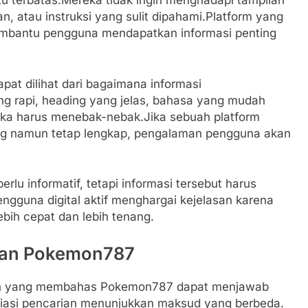
ktu terbatas.Mereka tidak ingin menghadapi tampilan
, atau instruksi yang sulit dipahami.Platform yang
membantu pengguna mendapatkan informasi penting
at dilihat dari bagaimana informasi
g rapi, heading yang jelas, bahasa yang mudah
eka harus menebak-nebak.Jika sebuah platform
ng namun tetap lengkap, pengalaman pengguna akan
erlu informatif, tetapi informasi tersebut harus
gguna digital aktif menghargai kejelasan karena
bih cepat dan lebih tenang.
arian Pokemon787
ten yang membahas Pokemon787 dapat menjawab
riasi pencarian menunjukkan maksud yang berbeda.