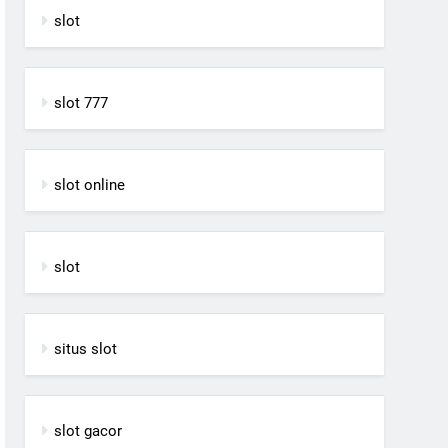
slot
slot 777
slot online
slot
situs slot
slot gacor