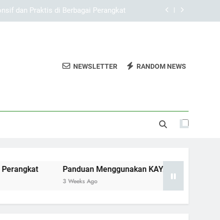
sif dan Praktis di Berbagai Perangkat
Alternatif melalui Ponsel dan Tablet
engan Jalur Akses yang Lebih Fleksibel
NEWSLETTER
RANDOM NEWS
il di Berbagai Perangkat secara Aman
sif dan Praktis di Berbagai Perangkat
olusi Terbaik Untuk Merawat Kecantikan Anda.
Alternatif melalui Ponsel dan Tablet
engan Jalur Akses yang Lebih Fleksibel
Panduan Menggunakan KAYA787 Alternatif melalui Ponse
3 Weeks Ago