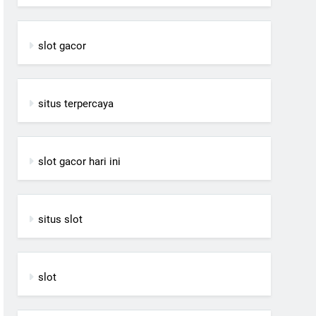
slot gacor
situs terpercaya
slot gacor hari ini
situs slot
slot