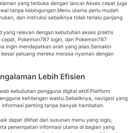
alaman yang terbuka dengan lancar.Akses cepat juga
awal tanpa kebingungan.Menu utama perlu mudah
ukan, dan instruksi sebaiknya tidak terlalu panjang.
d yang relevan dengan kebutuhan akses praktis
s cepat, Pokemon787 login, dan Pokemon787
a ingin mendapatkan arah yang jelas.Semakin
 besar peluang mereka merasa nyaman dengan
ngalaman Lebih Efisien
ab kebutuhan pengguna digital aktif.Platform
engguna kehilangan waktu.Sebaliknya, navigasi yang
nformasi penting tanpa banyak hambatan.
k dapat dilihat dari susunan menu yang logis,
rta penempatan informasi utama di bagian yang