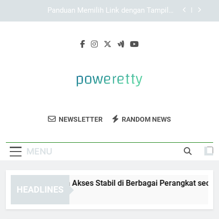
Skip
Panduan Menggunakan KAYA787 Alternatif
to
melalui Ponsel dan Tablet
content
KAYA787 Alternatif dengan Jalur Akses yang
Lebih Fleksibel
Panduan Menjaga Akses Stabil di Berbagai
Perangkat secara Aman
Panduan Memilih Link dengan Tampilan
Responsif dan Praktis di Berbagai Perangkat
Panduan Menggunakan KAYA787 Alternatif
melalui Ponsel dan Tablet
Poweretty
Temukan Produk Kecantikan Dan
KAYA787 Alternatif dengan Jalur Akses yang
NEWSLETTER
RANDOM NEWS
Lebih Fleksibel
Kesehatan Berkualitas Dari Poweretty.
Solusi Terbaik Untuk Merawat Kecantikan
MENU
Anda.
nduan Menjaga Akses Stabil di Berbagai Perangkat secara A
HEADLINES
Weeks Ago