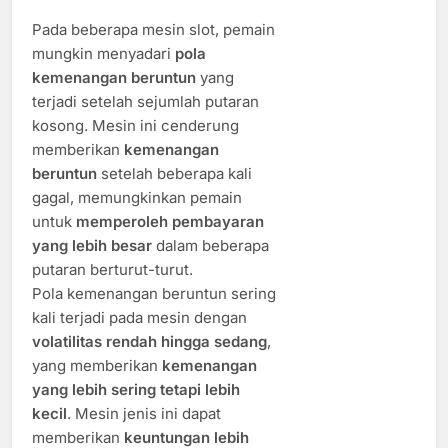
Pada beberapa mesin slot, pemain
mungkin menyadari
pola
kemenangan beruntun
yang
terjadi setelah sejumlah putaran
kosong. Mesin ini cenderung
memberikan
kemenangan
beruntun
setelah beberapa kali
gagal, memungkinkan pemain
untuk
memperoleh pembayaran
yang lebih besar
dalam beberapa
putaran berturut-turut.
Pola kemenangan beruntun sering
kali terjadi pada mesin dengan
volatilitas rendah hingga sedang
,
yang memberikan
kemenangan
yang lebih sering tetapi lebih
kecil
. Mesin jenis ini dapat
memberikan
keuntungan lebih