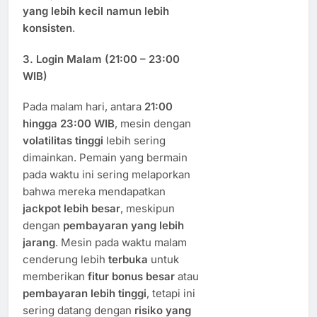
yang lebih kecil namun lebih
konsisten
.
3.
Login Malam (21:00 – 23:00
WIB)
Pada malam hari, antara
21:00
hingga 23:00 WIB
, mesin dengan
volatilitas tinggi
lebih sering
dimainkan. Pemain yang bermain
pada waktu ini sering melaporkan
bahwa mereka mendapatkan
jackpot lebih besar
, meskipun
dengan
pembayaran yang lebih
jarang
. Mesin pada waktu malam
cenderung lebih
terbuka
untuk
memberikan
fitur bonus besar
atau
pembayaran lebih tinggi
, tetapi ini
sering datang dengan
risiko yang