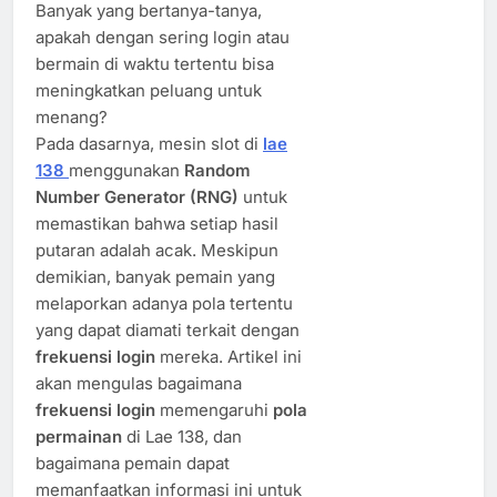
Banyak yang bertanya-tanya,
apakah dengan sering login atau
bermain di waktu tertentu bisa
meningkatkan peluang untuk
menang?
Pada dasarnya, mesin slot di
lae
138
menggunakan
Random
Number Generator (RNG)
untuk
memastikan bahwa setiap hasil
putaran adalah acak. Meskipun
demikian, banyak pemain yang
melaporkan adanya pola tertentu
yang dapat diamati terkait dengan
frekuensi login
mereka. Artikel ini
akan mengulas bagaimana
frekuensi login
memengaruhi
pola
permainan
di Lae 138, dan
bagaimana pemain dapat
memanfaatkan informasi ini untuk