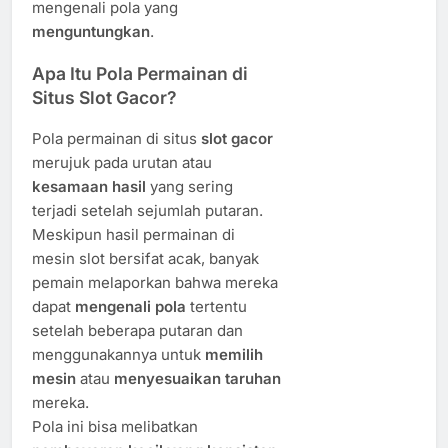
mengenali pola yang
menguntungkan
.
Apa Itu Pola Permainan di
Situs Slot Gacor?
Pola permainan di situs
slot gacor
merujuk pada urutan atau
kesamaan hasil
yang sering
terjadi setelah sejumlah putaran.
Meskipun hasil permainan di
mesin slot bersifat acak, banyak
pemain melaporkan bahwa mereka
dapat
mengenali pola
tertentu
setelah beberapa putaran dan
menggunakannya untuk
memilih
mesin
atau
menyesuaikan taruhan
mereka.
Pola ini bisa melibatkan