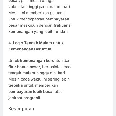
besar
, pilih mesin dengan
volatilitas tinggi
pada
malam hari
.
Mesin ini memberikan peluang
untuk mendapatkan
pembayaran
besar
meskipun dengan
frekuensi
kemenangan yang lebih rendah
.
4.
Login Tengah Malam untuk
Kemenangan Beruntun
Untuk
kemenangan beruntun
dan
fitur bonus besar
, bermainlah pada
tengah malam hingga dini hari
.
Mesin pada waktu ini sering lebih
terbuka
untuk memberikan
pembayaran lebih besar
atau
jackpot progresif
.
Kesimpulan