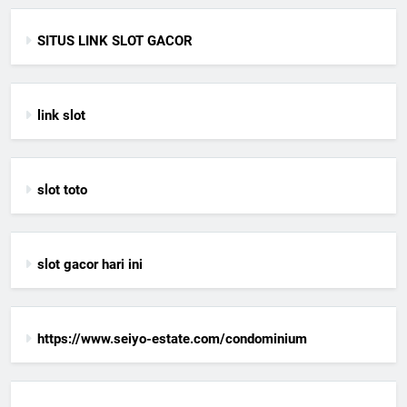
SITUS LINK SLOT GACOR
link slot
slot toto
slot gacor hari ini
https://www.seiyo-estate.com/condominium