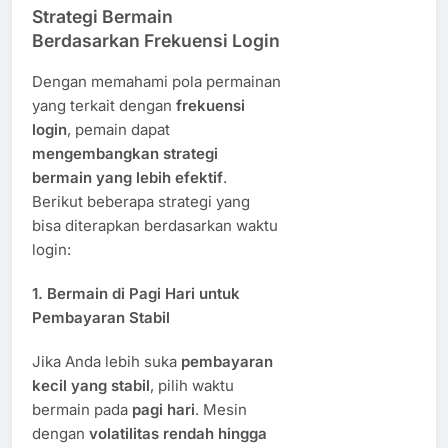
Strategi Bermain
Berdasarkan Frekuensi Login
Dengan memahami pola permainan
yang terkait dengan
frekuensi
login
, pemain dapat
mengembangkan strategi
bermain yang lebih efektif
.
Berikut beberapa strategi yang
bisa diterapkan berdasarkan waktu
login:
1.
Bermain di Pagi Hari untuk
Pembayaran Stabil
Jika Anda lebih suka
pembayaran
kecil yang stabil
, pilih waktu
bermain pada
pagi hari
. Mesin
dengan
volatilitas rendah hingga