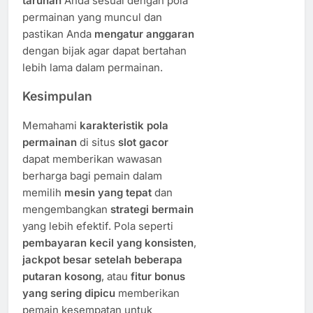
taruhan
Anda sesuai dengan pola
permainan yang muncul dan
pastikan Anda
mengatur anggaran
dengan bijak agar dapat bertahan
lebih lama dalam permainan.
Kesimpulan
Memahami
karakteristik pola
permainan
di situs
slot gacor
dapat memberikan wawasan
berharga bagi pemain dalam
memilih
mesin yang tepat
dan
mengembangkan
strategi bermain
yang lebih efektif. Pola seperti
pembayaran kecil yang konsisten
,
jackpot besar setelah beberapa
putaran kosong
, atau
fitur bonus
yang sering dipicu
memberikan
pemain kesempatan untuk