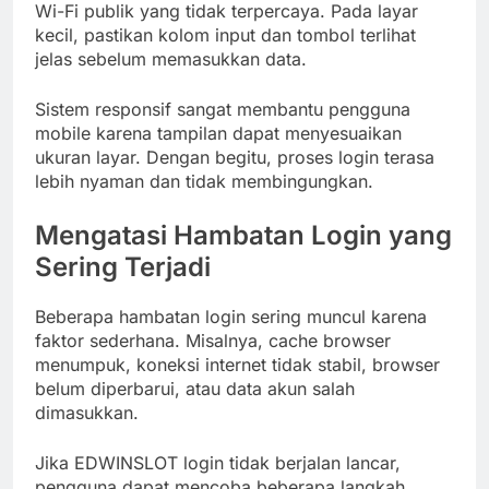
Wi-Fi publik yang tidak terpercaya. Pada layar
kecil, pastikan kolom input dan tombol terlihat
jelas sebelum memasukkan data.
Sistem responsif sangat membantu pengguna
mobile karena tampilan dapat menyesuaikan
ukuran layar. Dengan begitu, proses login terasa
lebih nyaman dan tidak membingungkan.
Mengatasi Hambatan Login yang
Sering Terjadi
Beberapa hambatan login sering muncul karena
faktor sederhana. Misalnya, cache browser
menumpuk, koneksi internet tidak stabil, browser
belum diperbarui, atau data akun salah
dimasukkan.
Jika EDWINSLOT login tidak berjalan lancar,
pengguna dapat mencoba beberapa langkah.