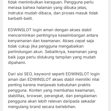
tidak menimbulkan keraguan. Pengguna perlu
merasa bahwa halaman yang dibuka jelas,
instruksi mudah dibaca, dan proses masuk tidak
berbelit-belit.
EDWINSLOT login aman dengan akses stabil
mencerminkan pentingnya keseimbangan antara
kenyamanan dan keamanan. Akses cepat saja
tidak cukup jika pengguna mengabaikan
perlindungan akun. Sebaliknya, keamanan yang
baik juga perlu didukung tampilan yang mudah
dipahami.
Dari sisi SEO, keyword seperti EDWINSLOT login
aman dan EDWINSLOT akses stabil memiliki nilai
penting karena menjawab kebutuhan praktis
pengguna. Konten yang membahas keamanan,
stabilitas, browser, perangkat, dan pengalaman
pengguna akan lebih relevan daripada sekadar
mengulang brand secara berlebihan.