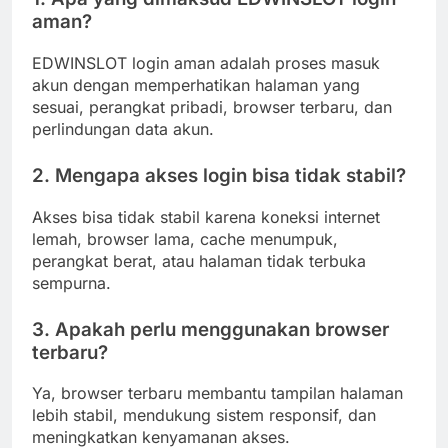
aman?
EDWINSLOT login aman adalah proses masuk
akun dengan memperhatikan halaman yang
sesuai, perangkat pribadi, browser terbaru, dan
perlindungan data akun.
2. Mengapa akses login bisa tidak stabil?
Akses bisa tidak stabil karena koneksi internet
lemah, browser lama, cache menumpuk,
perangkat berat, atau halaman tidak terbuka
sempurna.
3. Apakah perlu menggunakan browser
terbaru?
Ya, browser terbaru membantu tampilan halaman
lebih stabil, mendukung sistem responsif, dan
meningkatkan kenyamanan akses.