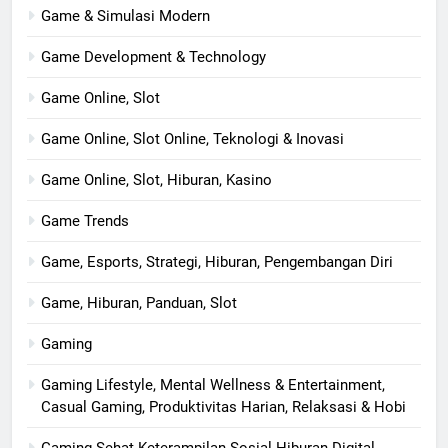
Game & Simulasi Modern
Game Development & Technology
Game Online, Slot
Game Online, Slot Online, Teknologi & Inovasi
Game Online, Slot, Hiburan, Kasino
Game Trends
Game, Esports, Strategi, Hiburan, Pengembangan Diri
Game, Hiburan, Panduan, Slot
Gaming
Gaming Lifestyle, Mental Wellness & Entertainment,
Casual Gaming, Produktivitas Harian, Relaksasi & Hobi