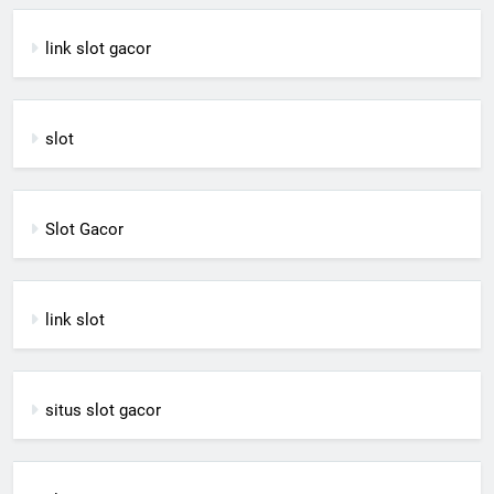
link slot gacor
slot
Slot Gacor
link slot
situs slot gacor