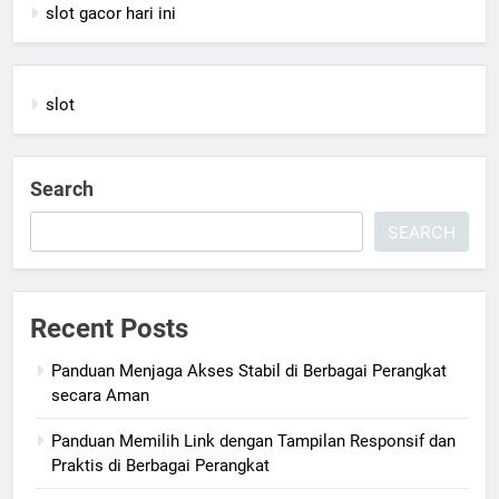
slot gacor hari ini
slot
Search
SEARCH
Recent Posts
Panduan Menjaga Akses Stabil di Berbagai Perangkat
secara Aman
Panduan Memilih Link dengan Tampilan Responsif dan
Praktis di Berbagai Perangkat