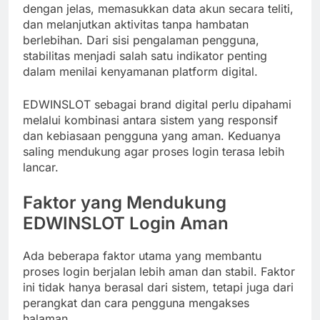
dengan jelas, memasukkan data akun secara teliti,
dan melanjutkan aktivitas tanpa hambatan
berlebihan. Dari sisi pengalaman pengguna,
stabilitas menjadi salah satu indikator penting
dalam menilai kenyamanan platform digital.
EDWINSLOT sebagai brand digital perlu dipahami
melalui kombinasi antara sistem yang responsif
dan kebiasaan pengguna yang aman. Keduanya
saling mendukung agar proses login terasa lebih
lancar.
Faktor yang Mendukung
EDWINSLOT Login Aman
Ada beberapa faktor utama yang membantu
proses login berjalan lebih aman dan stabil. Faktor
ini tidak hanya berasal dari sistem, tetapi juga dari
perangkat dan cara pengguna mengakses
halaman.