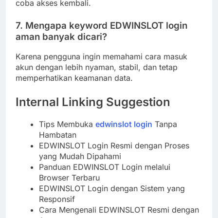
coba akses kembali.
7. Mengapa keyword EDWINSLOT login
aman banyak dicari?
Karena pengguna ingin memahami cara masuk
akun dengan lebih nyaman, stabil, dan tetap
memperhatikan keamanan data.
Internal Linking Suggestion
Tips Membuka
edwinslot login
Tanpa
Hambatan
EDWINSLOT Login Resmi dengan Proses
yang Mudah Dipahami
Panduan EDWINSLOT Login melalui
Browser Terbaru
EDWINSLOT Login dengan Sistem yang
Responsif
Cara Mengenali EDWINSLOT Resmi dengan