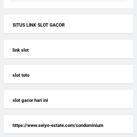
SITUS LINK SLOT GACOR
link slot
slot toto
slot gacor hari ini
https://www.seiyo-estate.com/condominium