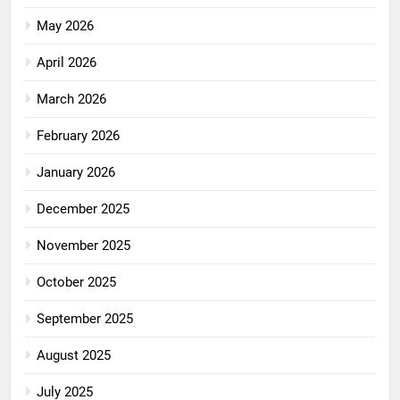
May 2026
April 2026
March 2026
February 2026
January 2026
December 2025
November 2025
October 2025
September 2025
August 2025
July 2025