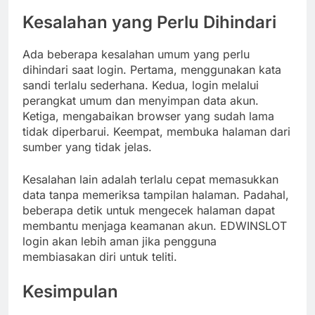
Kesalahan yang Perlu Dihindari
Ada beberapa kesalahan umum yang perlu
dihindari saat login. Pertama, menggunakan kata
sandi terlalu sederhana. Kedua, login melalui
perangkat umum dan menyimpan data akun.
Ketiga, mengabaikan browser yang sudah lama
tidak diperbarui. Keempat, membuka halaman dari
sumber yang tidak jelas.
Kesalahan lain adalah terlalu cepat memasukkan
data tanpa memeriksa tampilan halaman. Padahal,
beberapa detik untuk mengecek halaman dapat
membantu menjaga keamanan akun. EDWINSLOT
login akan lebih aman jika pengguna
membiasakan diri untuk teliti.
Kesimpulan