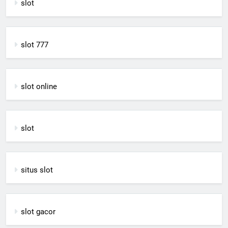
slot
slot 777
slot online
slot
situs slot
slot gacor