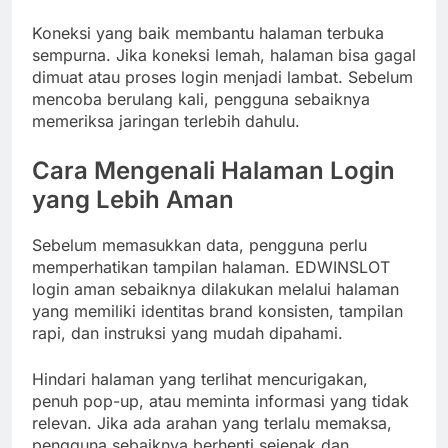
Koneksi yang baik membantu halaman terbuka
sempurna. Jika koneksi lemah, halaman bisa gagal
dimuat atau proses login menjadi lambat. Sebelum
mencoba berulang kali, pengguna sebaiknya
memeriksa jaringan terlebih dahulu.
Cara Mengenali Halaman Login
yang Lebih Aman
Sebelum memasukkan data, pengguna perlu
memperhatikan tampilan halaman. EDWINSLOT
login aman sebaiknya dilakukan melalui halaman
yang memiliki identitas brand konsisten, tampilan
rapi, dan instruksi yang mudah dipahami.
Hindari halaman yang terlihat mencurigakan,
penuh pop-up, atau meminta informasi yang tidak
relevan. Jika ada arahan yang terlalu memaksa,
pengguna sebaiknya berhenti sejenak dan