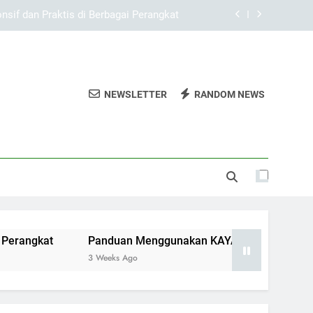
sif dan Praktis di Berbagai Perangkat
Alternatif melalui Ponsel dan Tablet
engan Jalur Akses yang Lebih Fleksibel
NEWSLETTER
RANDOM NEWS
il di Berbagai Perangkat secara Aman
sif dan Praktis di Berbagai Perangkat
olusi Terbaik Untuk Merawat Kecantikan Anda.
Alternatif melalui Ponsel dan Tablet
engan Jalur Akses yang Lebih Fleksibel
Panduan Menggunakan KAYA787 Alternatif melalui Ponse
3 Weeks Ago