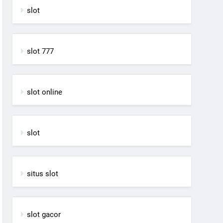
slot
slot 777
slot online
slot
situs slot
slot gacor