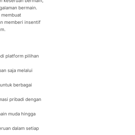
h keseruan bermain,
ngalaman bermain.
uk membuat
n memberi insentif
rm.
i platform pilihan
pan saja melalui
 untuk berbagai
masi pribadi dengan
ain muda hingga
ruan dalam setiap