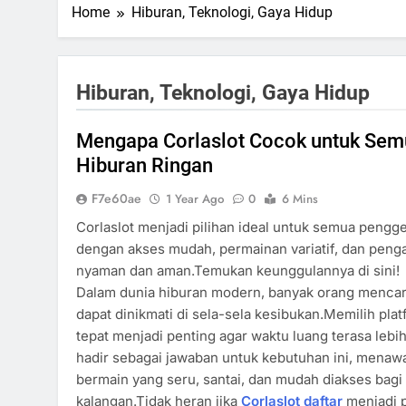
Home
Hiburan, Teknologi, Gaya Hidup
Hiburan, Teknologi, Gaya Hidup
Mengapa Corlaslot Cocok untuk Se
Hiburan Ringan
F7e60ae
1 Year Ago
0
6 Mins
Corlaslot menjadi pilihan ideal untuk semua pengg
dengan akses mudah, permainan variatif, dan pen
nyaman dan aman.Temukan keunggulannya di sini!
Dalam dunia hiburan modern, banyak orang mencari 
dapat dinikmati di sela-sela kesibukan.Memilih pla
tepat menjadi penting agar waktu luang terasa lebih
hadir sebagai jawaban untuk kebutuhan ini, mena
bermain yang seru, santai, dan mudah diakses bag
kalangan.Tidak heran jika
Corlaslot daftar
menjadi p