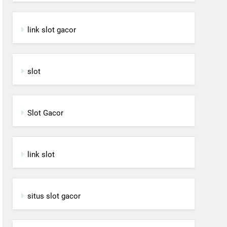
link slot gacor
slot
Slot Gacor
link slot
situs slot gacor