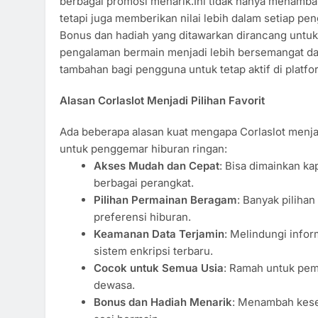
berbagai promosi menarik.Ini tidak hanya menamba
tetapi juga memberikan nilai lebih dalam setiap pe
Bonus dan hadiah yang ditawarkan dirancang unt
pengalaman bermain menjadi lebih bersemangat da
tambahan bagi pengguna untuk tetap aktif di platfo
Alasan Corlaslot Menjadi Pilihan Favorit
Ada beberapa alasan kuat mengapa Corlaslot menjad
untuk penggemar hiburan ringan:
Akses Mudah dan Cepat
: Bisa dimainkan ka
berbagai perangkat.
Pilihan Permainan Beragam
: Banyak pilihan
preferensi hiburan.
Keamanan Data Terjamin
: Melindungi infor
sistem enkripsi terbaru.
Cocok untuk Semua Usia
: Ramah untuk pem
dewasa.
Bonus dan Hadiah Menarik
: Menambah kese