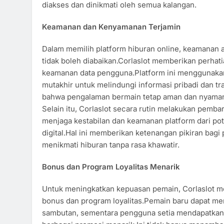
diakses dan dinikmati oleh semua kalangan.
Keamanan dan Kenyamanan Terjamin
Dalam memilih platform hiburan online, keamanan 
tidak boleh diabaikan.Corlaslot memberikan perhat
keamanan data pengguna.Platform ini menggunakan
mutakhir untuk melindungi informasi pribadi dan t
bahwa pengalaman bermain tetap aman dan nyama
Selain itu, Corlaslot secara rutin melakukan pemb
menjaga kestabilan dan keamanan platform dari po
digital.Hal ini memberikan ketenangan pikiran bagi
menikmati hiburan tanpa rasa khawatir.
Bonus dan Program Loyalitas Menarik
Untuk meningkatkan kepuasan pemain, Corlaslot 
bonus dan program loyalitas.Pemain baru dapat me
sambutan, sementara pengguna setia mendapatkan