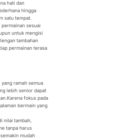
na hati dan
ederhana hingga
m satu tempat.
 permainan sesuai
aupun untuk mengisi
.Dengan tambahan
tiap permainan terasa
an yang ramah semua
ng lebih senior dapat
tan.Karena fokus pada
galaman bermain yang
 nilai tambah,
e tanpa harus
t semakin mudah