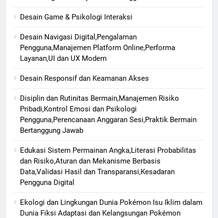
Desain Game & Psikologi Interaksi
Desain Navigasi Digital,Pengalaman
Pengguna,Manajemen Platform Online,Performa
Layanan,UI dan UX Modern
Desain Responsif dan Keamanan Akses
Disiplin dan Rutinitas Bermain,Manajemen Risiko
Pribadi,Kontrol Emosi dan Psikologi
Pengguna,Perencanaan Anggaran Sesi,Praktik Bermain
Bertanggung Jawab
Edukasi Sistem Permainan Angka,Literasi Probabilitas
dan Risiko,Aturan dan Mekanisme Berbasis
Data,Validasi Hasil dan Transparansi,Kesadaran
Pengguna Digital
Ekologi dan Lingkungan Dunia Pokémon Isu Iklim dalam
Dunia Fiksi Adaptasi dan Kelangsungan Pokémon