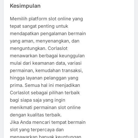
Kesimpulan
Memilih platform slot online yang
tepat sangat penting untuk
mendapatkan pengalaman bermain
yang aman, menyenangkan, dan
menguntungkan. Corlaslot
menawarkan berbagai keunggulan
mulai dari keamanan data, variasi
permainan, kemudahan transaksi,
hingga layanan pelanggan yang
prima. Semua hal ini menjadikan
Corlaslot sebagai pilihan terbaik
bagi siapa saja yang ingin
menikmati permainan slot online
dengan kualitas terbaik.
Jika Anda mencari tempat bermain
slot yang terpercaya dan
menawarkan banyak keuntungan,