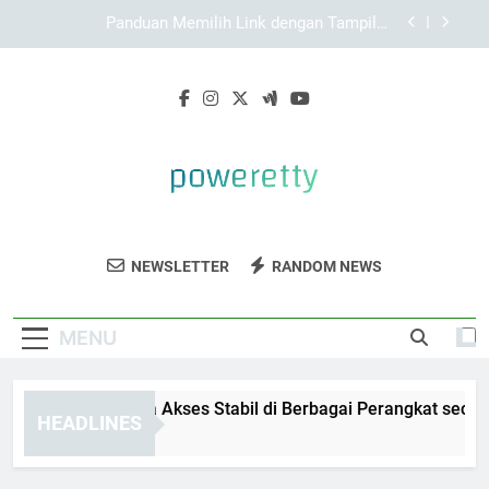
Skip
Panduan Menggunakan KAYA787 Alternatif
to
melalui Ponsel dan Tablet
content
KAYA787 Alternatif dengan Jalur Akses yang
Lebih Fleksibel
Panduan Menjaga Akses Stabil di Berbagai
Perangkat secara Aman
Panduan Memilih Link dengan Tampilan
Responsif dan Praktis di Berbagai Perangkat
Panduan Menggunakan KAYA787 Alternatif
melalui Ponsel dan Tablet
Poweretty
Temukan Produk Kecantikan Dan
KAYA787 Alternatif dengan Jalur Akses yang
NEWSLETTER
RANDOM NEWS
Lebih Fleksibel
Kesehatan Berkualitas Dari Poweretty.
Solusi Terbaik Untuk Merawat Kecantikan
MENU
Anda.
nduan Menjaga Akses Stabil di Berbagai Perangkat secara 
HEADLINES
Weeks Ago