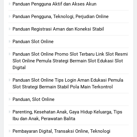
Panduan Pengguna Aktif dan Akses Akun
Panduan Pengguna, Teknologi, Perjudian Online
Panduan Registrasi Aman dan Koneksi Stabil
Panduan Slot Online
Panduan Slot Online Promo Slot Terbaru Link Slot Resmi
Slot Online Pemula Strategi Bermain Slot Edukasi Slot
Digital
Panduan Slot Online Tips Login Aman Edukasi Pemula
Slot Strategi Bermain Stabil Pola Main Terkontrol
Panduan, Slot Online
Parenting, Kesehatan Anak, Gaya Hidup Keluarga, Tips
Ibu dan Anak, Perawatan Balita
Pembayaran Digital, Transaksi Online, Teknologi