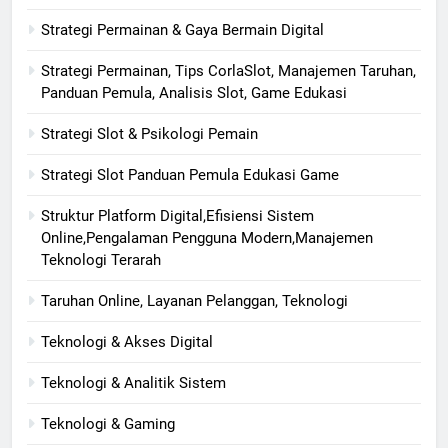
Strategi Permainan & Gaya Bermain Digital
Strategi Permainan, Tips CorlaSlot, Manajemen Taruhan,
Panduan Pemula, Analisis Slot, Game Edukasi
Strategi Slot & Psikologi Pemain
Strategi Slot Panduan Pemula Edukasi Game
Struktur Platform Digital,Efisiensi Sistem
Online,Pengalaman Pengguna Modern,Manajemen
Teknologi Terarah
Taruhan Online, Layanan Pelanggan, Teknologi
Teknologi & Akses Digital
Teknologi & Analitik Sistem
Teknologi & Gaming