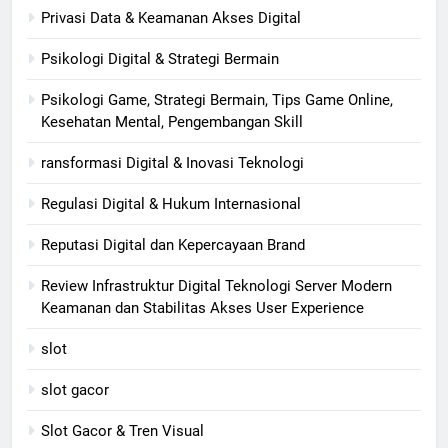
Privasi Data & Keamanan Akses Digital
Psikologi Digital & Strategi Bermain
Psikologi Game, Strategi Bermain, Tips Game Online,
Kesehatan Mental, Pengembangan Skill
ransformasi Digital & Inovasi Teknologi
Regulasi Digital & Hukum Internasional
Reputasi Digital dan Kepercayaan Brand
Review Infrastruktur Digital Teknologi Server Modern
Keamanan dan Stabilitas Akses User Experience
slot
slot gacor
Slot Gacor & Tren Visual