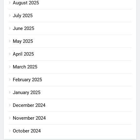
August 2025
July 2025
June 2025
May 2025
April 2025
March 2025
February 2025
January 2025
December 2024
November 2024
October 2024