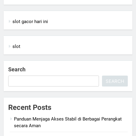
slot gacor hari ini
slot
Search
SEARCH
Recent Posts
Panduan Menjaga Akses Stabil di Berbagai Perangkat
secara Aman