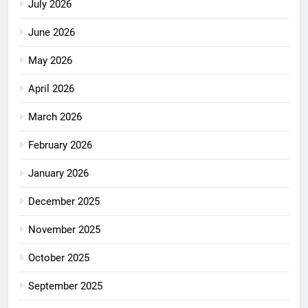
July 2026
June 2026
May 2026
April 2026
March 2026
February 2026
January 2026
December 2025
November 2025
October 2025
September 2025