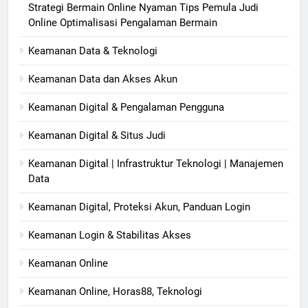
Strategi Bermain Online Nyaman Tips Pemula Judi
Online Optimalisasi Pengalaman Bermain
Keamanan Data & Teknologi
Keamanan Data dan Akses Akun
Keamanan Digital & Pengalaman Pengguna
Keamanan Digital & Situs Judi
Keamanan Digital | Infrastruktur Teknologi | Manajemen
Data
Keamanan Digital, Proteksi Akun, Panduan Login
Keamanan Login & Stabilitas Akses
Keamanan Online
Keamanan Online, Horas88, Teknologi