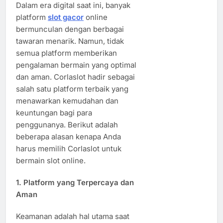
Dalam era digital saat ini, banyak
platform
slot gacor
online
bermunculan dengan berbagai
tawaran menarik. Namun, tidak
semua platform memberikan
pengalaman bermain yang optimal
dan aman. Corlaslot hadir sebagai
salah satu platform terbaik yang
menawarkan kemudahan dan
keuntungan bagi para
penggunanya. Berikut adalah
beberapa alasan kenapa Anda
harus memilih Corlaslot untuk
bermain slot online.
1. Platform yang Terpercaya dan
Aman
Keamanan adalah hal utama saat