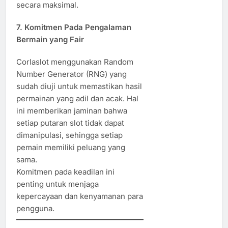
secara maksimal.
7. Komitmen Pada Pengalaman
Bermain yang Fair
Corlaslot menggunakan Random
Number Generator (RNG) yang
sudah diuji untuk memastikan hasil
permainan yang adil dan acak. Hal
ini memberikan jaminan bahwa
setiap putaran slot tidak dapat
dimanipulasi, sehingga setiap
pemain memiliki peluang yang
sama.
Komitmen pada keadilan ini
penting untuk menjaga
kepercayaan dan kenyamanan para
pengguna.