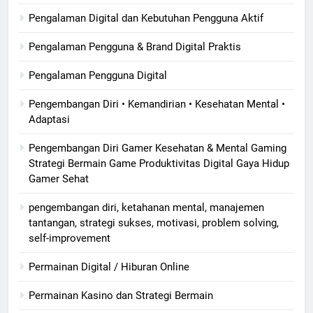
Pengalaman Digital dan Kebutuhan Pengguna Aktif
Pengalaman Pengguna & Brand Digital Praktis
Pengalaman Pengguna Digital
Pengembangan Diri • Kemandirian • Kesehatan Mental •
Adaptasi
Pengembangan Diri Gamer Kesehatan & Mental Gaming
Strategi Bermain Game Produktivitas Digital Gaya Hidup
Gamer Sehat
pengembangan diri, ketahanan mental, manajemen
tantangan, strategi sukses, motivasi, problem solving,
self-improvement
Permainan Digital / Hiburan Online
Permainan Kasino dan Strategi Bermain