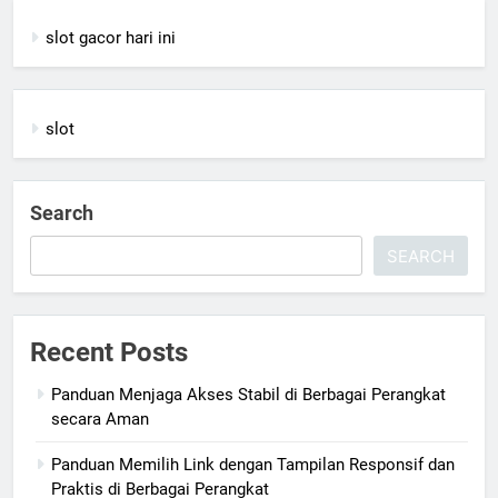
slot gacor hari ini
slot
Search
SEARCH
Recent Posts
Panduan Menjaga Akses Stabil di Berbagai Perangkat
secara Aman
Panduan Memilih Link dengan Tampilan Responsif dan
Praktis di Berbagai Perangkat