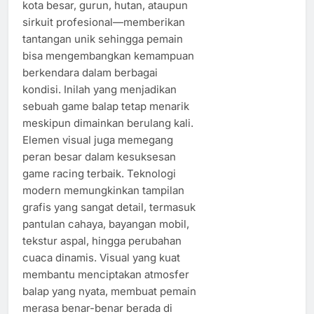
kota besar, gurun, hutan, ataupun
sirkuit profesional—memberikan
tantangan unik sehingga pemain
bisa mengembangkan kemampuan
berkendara dalam berbagai
kondisi. Inilah yang menjadikan
sebuah game balap tetap menarik
meskipun dimainkan berulang kali.
Elemen visual juga memegang
peran besar dalam kesuksesan
game racing terbaik. Teknologi
modern memungkinkan tampilan
grafis yang sangat detail, termasuk
pantulan cahaya, bayangan mobil,
tekstur aspal, hingga perubahan
cuaca dinamis. Visual yang kuat
membantu menciptakan atmosfer
balap yang nyata, membuat pemain
merasa benar-benar berada di