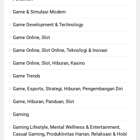
Game & Simulasi Modern
Game Development & Technology
Game Online, Slot
Game Online, Slot Online, Teknologi & Inovasi
Game Online, Slot, Hiburan, Kasino
Game Trends
Game, Esports, Strategi, Hiburan, Pengembangan Diri
Game, Hiburan, Panduan, Slot
Gaming
Gaming Lifestyle, Mental Wellness & Entertainment,
Casual Gaming, Produktivitas Harian, Relaksasi & Hobi