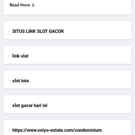
Read More
SITUS LINK SLOT GACOR
link slot
slot toto
slot gacor hari ini
https://www.seiyo-estate.com/condominium