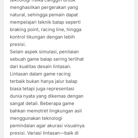
menghasilkan pergerakan yang
natural, sehingga pemain dapat
mempelajari teknik balap seperti
braking point, racing line, hingga
kontrol tikungan dengan lebih
presisi.
Selain aspek simulasi, penilaian
sebuah game balap sering terlihat
dari kualitas desain lintasan.
Lintasan dalam game racing
terbaik bukan hanya jalur balap
biasa tetapi juga representasi
dunia nyata yang dikemas dengan
sangat detail. Beberapa game
bahkan memotret lingkungan asli
menggunakan teknologi
pemindaian agar akurasi visualnya
presisi. Variasi lintasan—baik di