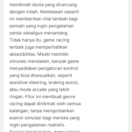
menikmati dunia yang dirancang
dengan indah. Kebebasan seperti
ini memberikan nilai tambah bagi
pemain yang ingin pengalaman
santai sekaligus menantang.
Tidak hanya itu, game racing
terbaik juga memperhatikan
aksesibilitas. Meski memiliki
simulasi mendalam, banyak game
menyediakan pengaturan kontrol
yang bisa disesuaikan, seperti
assistive steering, braking assist,
atau mode arcade yang lebih
ringan. Fitur ini membuat genre
racing dapat dinikmati oleh semua
kalangan, tanpa mengorbankan
esensi simulasi bagi mereka yang
ingin pengalaman realistis.
Secara keseluruhan, game racing