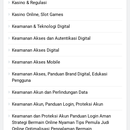
Kasino & Regulasi
Kasino Online, Slot Games
Keamanan & Teknologi Digital
Keamanan Akses dan Autentikasi Digital
Keamanan Akses Digital
Keamanan Akses Mobile
Keamanan Akses, Panduan Brand Digital, Edukasi
Pengguna
Keamanan Akun dan Perlindungan Data
Keamanan Akun, Panduan Login, Proteksi Akun
Keamanan dan Proteksi Akun Panduan Login Aman
Strategi Bermain Online Nyaman Tips Pemula Judi
Online Optimalisasi Pengalaman Bermain