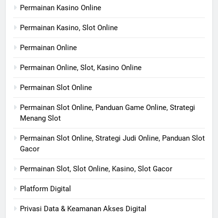
Permainan Kasino Online
Permainan Kasino, Slot Online
Permainan Online
Permainan Online, Slot, Kasino Online
Permainan Slot Online
Permainan Slot Online, Panduan Game Online, Strategi
Menang Slot
Permainan Slot Online, Strategi Judi Online, Panduan Slot
Gacor
Permainan Slot, Slot Online, Kasino, Slot Gacor
Platform Digital
Privasi Data & Keamanan Akses Digital