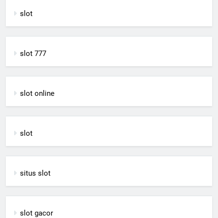
slot
slot 777
slot online
slot
situs slot
slot gacor