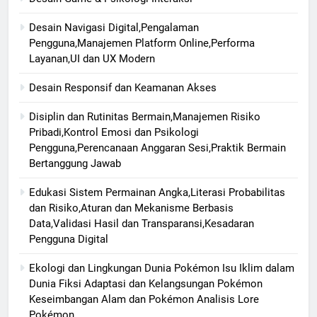
Desain Navigasi Digital,Pengalaman
Pengguna,Manajemen Platform Online,Performa
Layanan,UI dan UX Modern
Desain Responsif dan Keamanan Akses
Disiplin dan Rutinitas Bermain,Manajemen Risiko
Pribadi,Kontrol Emosi dan Psikologi
Pengguna,Perencanaan Anggaran Sesi,Praktik Bermain
Bertanggung Jawab
Edukasi Sistem Permainan Angka,Literasi Probabilitas
dan Risiko,Aturan dan Mekanisme Berbasis
Data,Validasi Hasil dan Transparansi,Kesadaran
Pengguna Digital
Ekologi dan Lingkungan Dunia Pokémon Isu Iklim dalam
Dunia Fiksi Adaptasi dan Kelangsungan Pokémon
Keseimbangan Alam dan Pokémon Analisis Lore
Pokémon