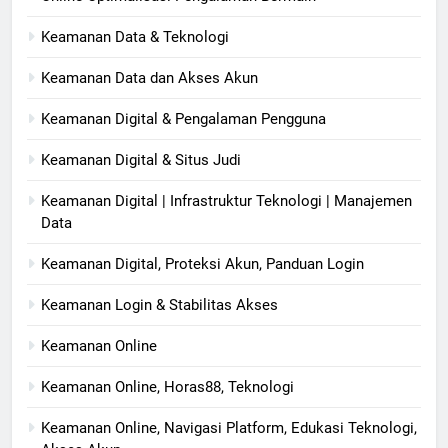
Keamanan Data & Teknologi
Keamanan Data dan Akses Akun
Keamanan Digital & Pengalaman Pengguna
Keamanan Digital & Situs Judi
Keamanan Digital | Infrastruktur Teknologi | Manajemen
Data
Keamanan Digital, Proteksi Akun, Panduan Login
Keamanan Login & Stabilitas Akses
Keamanan Online
Keamanan Online, Horas88, Teknologi
Keamanan Online, Navigasi Platform, Edukasi Teknologi,