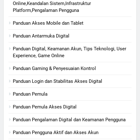
Online,Keandalan Sistem,Infrastruktur
Platform,Pengalaman Pengguna
Panduan Akses Mobile dan Tablet
Panduan Antarmuka Digital
Panduan Digital, Keamanan Akun, Tips Teknologi, User
Experience, Game Online
Panduan Gaming & Penyesuaian Kontrol
Panduan Login dan Stabilitas Akses Digital
Panduan Pemula
Panduan Pemula Akses Digital
Panduan Pengalaman Digital dan Keamanan Pengguna
Panduan Pengguna Aktif dan Akses Akun