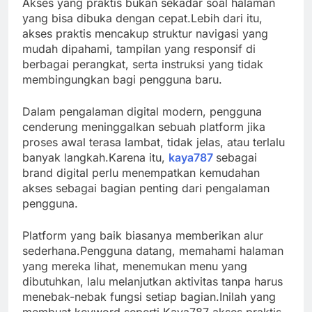
Akses yang praktis bukan sekadar soal halaman
yang bisa dibuka dengan cepat.Lebih dari itu,
akses praktis mencakup struktur navigasi yang
mudah dipahami, tampilan yang responsif di
berbagai perangkat, serta instruksi yang tidak
membingungkan bagi pengguna baru.
Dalam pengalaman digital modern, pengguna
cenderung meninggalkan sebuah platform jika
proses awal terasa lambat, tidak jelas, atau terlalu
banyak langkah.Karena itu,
kaya787
sebagai
brand digital perlu menempatkan kemudahan
akses sebagai bagian penting dari pengalaman
pengguna.
Platform yang baik biasanya memberikan alur
sederhana.Pengguna datang, memahami halaman
yang mereka lihat, menemukan menu yang
dibutuhkan, lalu melanjutkan aktivitas tanpa harus
menebak-nebak fungsi setiap bagian.Inilah yang
membuat keyword seperti Kaya787 akses praktis