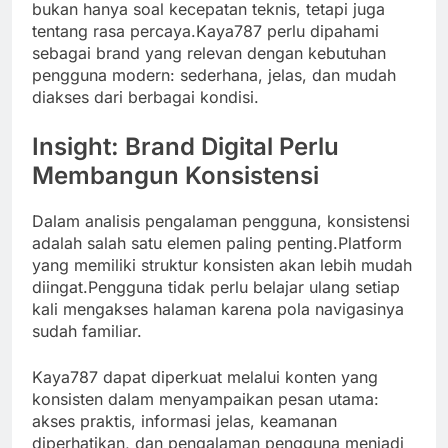
bukan hanya soal kecepatan teknis, tetapi juga
tentang rasa percaya.Kaya787 perlu dipahami
sebagai brand yang relevan dengan kebutuhan
pengguna modern: sederhana, jelas, dan mudah
diakses dari berbagai kondisi.
Insight: Brand Digital Perlu
Membangun Konsistensi
Dalam analisis pengalaman pengguna, konsistensi
adalah salah satu elemen paling penting.Platform
yang memiliki struktur konsisten akan lebih mudah
diingat.Pengguna tidak perlu belajar ulang setiap
kali mengakses halaman karena pola navigasinya
sudah familiar.
Kaya787 dapat diperkuat melalui konten yang
konsisten dalam menyampaikan pesan utama:
akses praktis, informasi jelas, keamanan
diperhatikan, dan pengalaman pengguna menjadi