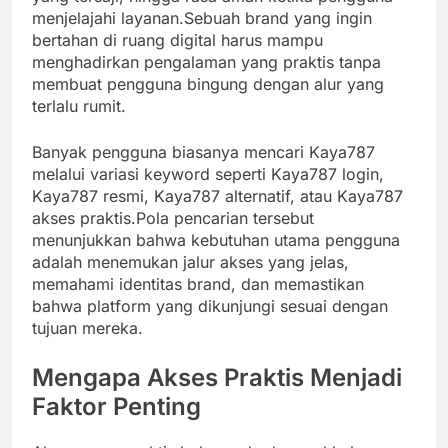
menjelajahi layanan.Sebuah brand yang ingin
bertahan di ruang digital harus mampu
menghadirkan pengalaman yang praktis tanpa
membuat pengguna bingung dengan alur yang
terlalu rumit.
Banyak pengguna biasanya mencari Kaya787
melalui variasi keyword seperti Kaya787 login,
Kaya787 resmi, Kaya787 alternatif, atau Kaya787
akses praktis.Pola pencarian tersebut
menunjukkan bahwa kebutuhan utama pengguna
adalah menemukan jalur akses yang jelas,
memahami identitas brand, dan memastikan
bahwa platform yang dikunjungi sesuai dengan
tujuan mereka.
Mengapa Akses Praktis Menjadi
Faktor Penting