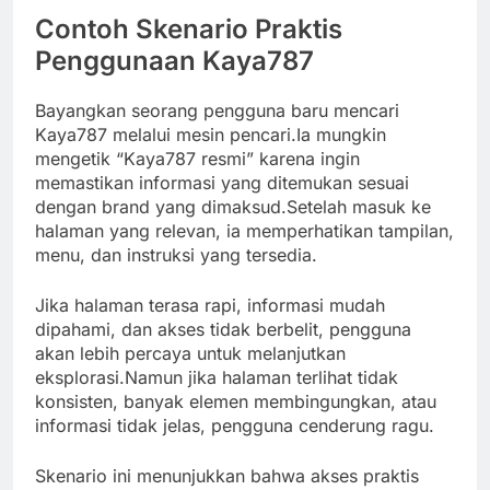
Contoh Skenario Praktis
Penggunaan Kaya787
Bayangkan seorang pengguna baru mencari
Kaya787 melalui mesin pencari.Ia mungkin
mengetik “Kaya787 resmi” karena ingin
memastikan informasi yang ditemukan sesuai
dengan brand yang dimaksud.Setelah masuk ke
halaman yang relevan, ia memperhatikan tampilan,
menu, dan instruksi yang tersedia.
Jika halaman terasa rapi, informasi mudah
dipahami, dan akses tidak berbelit, pengguna
akan lebih percaya untuk melanjutkan
eksplorasi.Namun jika halaman terlihat tidak
konsisten, banyak elemen membingungkan, atau
informasi tidak jelas, pengguna cenderung ragu.
Skenario ini menunjukkan bahwa akses praktis