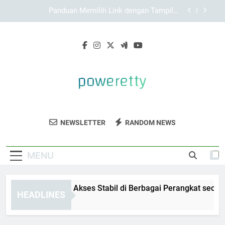
Skip
Panduan Menggunakan KAYA787 Alternatif
to
melalui Ponsel dan Tablet
content
KAYA787 Alternatif dengan Jalur Akses yang
Lebih Fleksibel
Panduan Menjaga Akses Stabil di Berbagai
Perangkat secara Aman
Panduan Memilih Link dengan Tampilan
Responsif dan Praktis di Berbagai Perangkat
Panduan Menggunakan KAYA787 Alternatif
melalui Ponsel dan Tablet
Poweretty
Temukan Produk Kecantikan Dan
KAYA787 Alternatif dengan Jalur Akses yang
NEWSLETTER
RANDOM NEWS
Lebih Fleksibel
Kesehatan Berkualitas Dari Poweretty.
Solusi Terbaik Untuk Merawat Kecantikan
MENU
Anda.
nduan Menjaga Akses Stabil di Berbagai Perangkat secara A
HEADLINES
eeks Ago