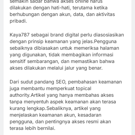
semakin sadar bahwa akses online harus
dilakukan dengan hati-hati, terutama ketika
berhubungan dengan akun, data, dan aktivitas
pribadi.
Kaya787 sebagai brand digital perlu diasosiasikan
dengan prinsip keamanan yang jelas.Pengguna
sebaiknya dibiasakan untuk memeriksa halaman
yang digunakan, tidak membagikan informasi
sensitif sembarangan, dan memastikan bahwa
akses dilakukan melalui jalur yang benar.
Dari sudut pandang SEO, pembahasan keamanan
juga membantu memperkuat topical
authority.Artikel yang hanya membahas akses
tanpa menyentuh aspek keamanan akan terasa
kurang lengkap.Sebaliknya, artikel yang
menjelaskan keamanan akun, kesadaran
pengguna, dan pentingnya akses resmi akan
terasa lebih bernilai.