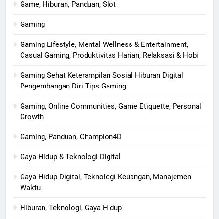
Game, Hiburan, Panduan, Slot
Gaming
Gaming Lifestyle, Mental Wellness & Entertainment,
Casual Gaming, Produktivitas Harian, Relaksasi & Hobi
Gaming Sehat Keterampilan Sosial Hiburan Digital
Pengembangan Diri Tips Gaming
Gaming, Online Communities, Game Etiquette, Personal
Growth
Gaming, Panduan, Champion4D
Gaya Hidup & Teknologi Digital
Gaya Hidup Digital, Teknologi Keuangan, Manajemen
Waktu
Hiburan, Teknologi, Gaya Hidup