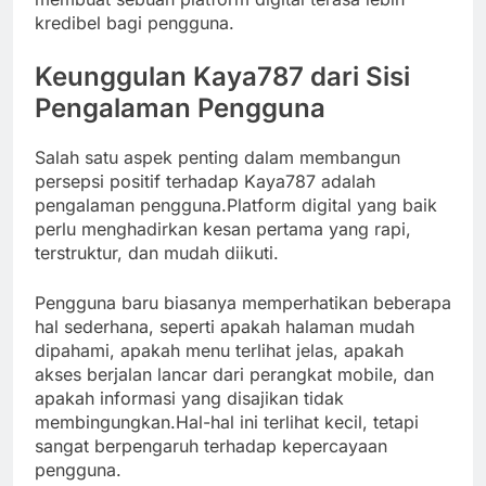
kredibel bagi pengguna.
Keunggulan Kaya787 dari Sisi
Pengalaman Pengguna
Salah satu aspek penting dalam membangun
persepsi positif terhadap Kaya787 adalah
pengalaman pengguna.Platform digital yang baik
perlu menghadirkan kesan pertama yang rapi,
terstruktur, dan mudah diikuti.
Pengguna baru biasanya memperhatikan beberapa
hal sederhana, seperti apakah halaman mudah
dipahami, apakah menu terlihat jelas, apakah
akses berjalan lancar dari perangkat mobile, dan
apakah informasi yang disajikan tidak
membingungkan.Hal-hal ini terlihat kecil, tetapi
sangat berpengaruh terhadap kepercayaan
pengguna.