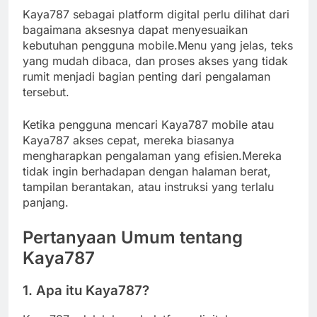
Kaya787 sebagai platform digital perlu dilihat dari
bagaimana aksesnya dapat menyesuaikan
kebutuhan pengguna mobile.Menu yang jelas, teks
yang mudah dibaca, dan proses akses yang tidak
rumit menjadi bagian penting dari pengalaman
tersebut.
Ketika pengguna mencari Kaya787 mobile atau
Kaya787 akses cepat, mereka biasanya
mengharapkan pengalaman yang efisien.Mereka
tidak ingin berhadapan dengan halaman berat,
tampilan berantakan, atau instruksi yang terlalu
panjang.
Pertanyaan Umum tentang
Kaya787
1. Apa itu Kaya787?