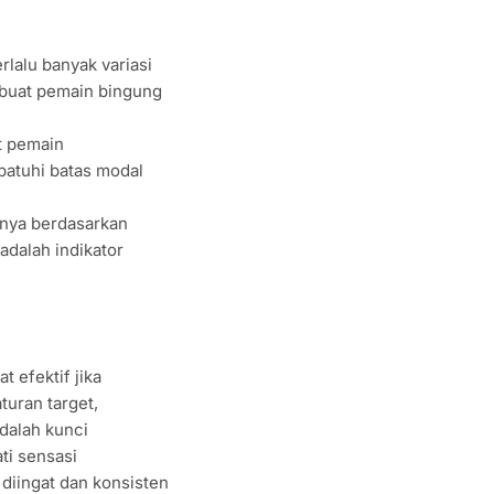
rlalu banyak variasi
embuat pemain bingung
 pemain
patuhi batas modal
nya berdasarkan
adalah indikator
t efektif jika
turan target,
dalah kunci
ti sensasi
iingat dan konsisten