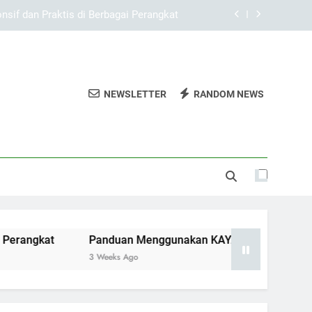
sif dan Praktis di Berbagai Perangkat
Alternatif melalui Ponsel dan Tablet
engan Jalur Akses yang Lebih Fleksibel
NEWSLETTER
RANDOM NEWS
il di Berbagai Perangkat secara Aman
sif dan Praktis di Berbagai Perangkat
olusi Terbaik Untuk Merawat Kecantikan Anda.
Alternatif melalui Ponsel dan Tablet
engan Jalur Akses yang Lebih Fleksibel
Panduan Menggunakan KAYA787 Alternatif melalui Pons
3 Weeks Ago