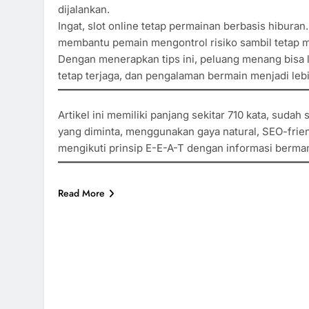
dijalankan.
Ingat, slot online tetap permainan berbasis hibura
membantu pemain mengontrol risiko sambil tetap 
Dengan menerapkan tips ini, peluang menang bisa l
tetap terjaga, dan pengalaman bermain menjadi le
Artikel ini memiliki panjang sekitar 710 kata, sudah
yang diminta, menggunakan gaya natural, SEO-frien
mengikuti prinsip E-E-A-T dengan informasi berman
Read More