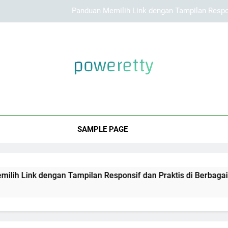
Panduan Memilih Link dengan Tampilan Respon
Panduan Menggunakan KAYA787 
KAYA787 Alternatif d
Panduan Menjaga Akses Stab
eretty
Panduan Memilih Link dengan Tampilan Respon
roduk Kecantikan Dan Kesehatan Berkualitas Dari Poweretty. S
Panduan Menggunakan KAYA787 
SAMPLE PAGE
KAYA787 Alternatif d
engan Tampilan Responsif dan Praktis di Berbagai Perangkat