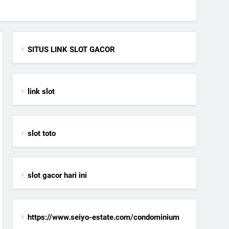
SITUS LINK SLOT GACOR
link slot
slot toto
slot gacor hari ini
https://www.seiyo-estate.com/condominium