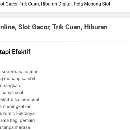
ot Gacor, Trik Cuan, Hiburan Digital, Pola Menang Slot
line, Slot Gacor, Trik Cuan, Hiburan
api Efektif
in sederhana namun
ang menang sambil
yenangkan.
 hanya soal
ektif bisa membuat
s meningkatkan
 rumit. Faktanya,
rutama bagi pemain
i tanpa merasa