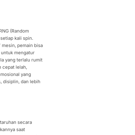
m RNG (Random
etiap kali spin.
” mesin, pemain bisa
a untuk mengatur
 yang terlalu rumit
cepat lelah,
mosional yang
disiplin, dan lebih
taruhan secara
kannya saat