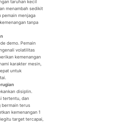
gan taruhan kecil
an menambah sedikit
tu pemain menjaga
 kemenangan tanpa
in
ode demo. Pemain
enali volatilitas
erikan kemenangan
hami karakter mesin,
epat untuk
ai.
rugian
kankan disiplin.
 tertentu, dan
g bermain terus
getkan kemenangan 1
egitu target tercapai,