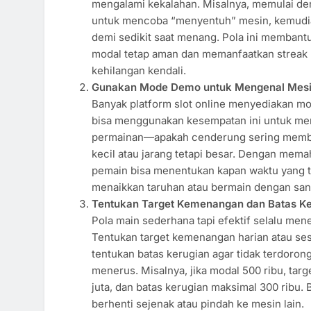
mengalami kekalahan. Misalnya, memulai den
untuk mencoba “menyentuh” mesin, kemudi
demi sedikit saat menang. Pola ini memban
modal tetap aman dan memanfaatkan streak
kehilangan kendali.
Gunakan Mode Demo untuk Mengenal Mes
Banyak platform slot online menyediakan m
bisa menggunakan kesempatan ini untuk meng
permainan—apakah cenderung sering memb
kecil atau jarang tetapi besar. Dengan mema
pemain bisa menentukan kapan waktu yang t
menaikkan taruhan atau bermain dengan sant
Tentukan Target Kemenangan dan Batas Ke
Pola main sederhana tapi efektif selalu mene
Tentukan target kemenangan harian atau sesi
tentukan batas kerugian agar tidak terdoron
menerus. Misalnya, jika modal 500 ribu, tar
juta, dan batas kerugian maksimal 300 ribu. B
berhenti sejenak atau pindah ke mesin lain.