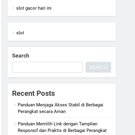
slot gacor hari ini
slot
Search
SEARCH
Recent Posts
Panduan Menjaga Akses Stabil di Berbagai
Perangkat secara Aman
Panduan Memilih Link dengan Tampilan
Responsif dan Praktis di Berbagai Perangkat