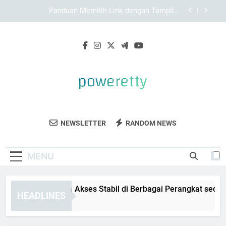
Skip
Panduan Menggunakan KAYA787 Alternatif
to
melalui Ponsel dan Tablet
content
KAYA787 Alternatif dengan Jalur Akses yang
Lebih Fleksibel
Panduan Menjaga Akses Stabil di Berbagai
Perangkat secara Aman
Panduan Memilih Link dengan Tampilan
Responsif dan Praktis di Berbagai Perangkat
Panduan Menggunakan KAYA787 Alternatif
melalui Ponsel dan Tablet
Poweretty
Temukan Produk Kecantikan Dan
KAYA787 Alternatif dengan Jalur Akses yang
NEWSLETTER
RANDOM NEWS
Lebih Fleksibel
Kesehatan Berkualitas Dari Poweretty.
Solusi Terbaik Untuk Merawat Kecantikan
MENU
Anda.
nduan Menjaga Akses Stabil di Berbagai Perangkat secara 
HEADLINES
Weeks Ago