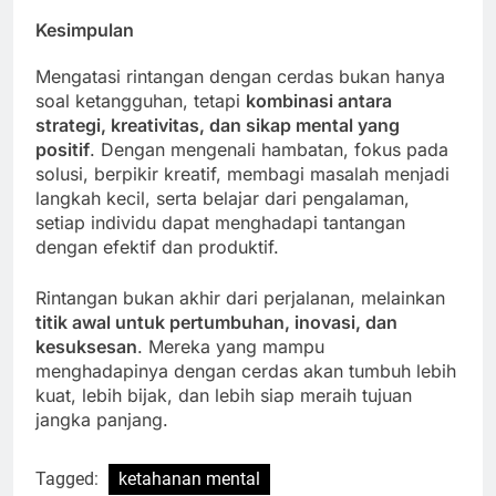
Kesimpulan
Mengatasi rintangan dengan cerdas bukan hanya
soal ketangguhan, tetapi
kombinasi antara
strategi, kreativitas, dan sikap mental yang
positif
. Dengan mengenali hambatan, fokus pada
solusi, berpikir kreatif, membagi masalah menjadi
langkah kecil, serta belajar dari pengalaman,
setiap individu dapat menghadapi tantangan
dengan efektif dan produktif.
Rintangan bukan akhir dari perjalanan, melainkan
titik awal untuk pertumbuhan, inovasi, dan
kesuksesan
. Mereka yang mampu
menghadapinya dengan cerdas akan tumbuh lebih
kuat, lebih bijak, dan lebih siap meraih tujuan
jangka panjang.
Tagged:
ketahanan mental