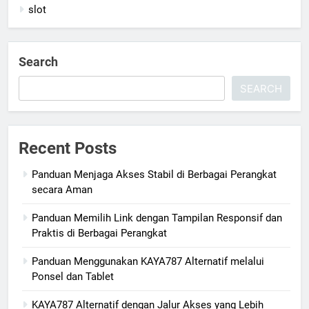
slot
Search
SEARCH
Recent Posts
Panduan Menjaga Akses Stabil di Berbagai Perangkat
secara Aman
Panduan Memilih Link dengan Tampilan Responsif dan
Praktis di Berbagai Perangkat
Panduan Menggunakan KAYA787 Alternatif melalui
Ponsel dan Tablet
KAYA787 Alternatif dengan Jalur Akses yang Lebih