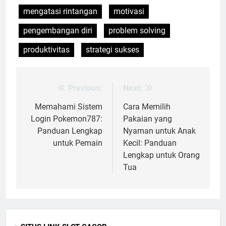
mengatasi rintangan
motivasi
pengembangan diri
problem solving
produktivitas
strategi sukses
Previous:
Next:
Post
navigation
Memahami Sistem
Cara Memilih
Login Pokemon787:
Pakaian yang
Panduan Lengkap
Nyaman untuk Anak
untuk Pemain
Kecil: Panduan
Lengkap untuk Orang
Tua