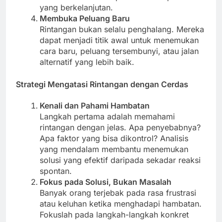
yang berkelanjutan.
Membuka Peluang Baru
Rintangan bukan selalu penghalang. Mereka
dapat menjadi titik awal untuk menemukan
cara baru, peluang tersembunyi, atau jalan
alternatif yang lebih baik.
Strategi Mengatasi Rintangan dengan Cerdas
Kenali dan Pahami Hambatan
Langkah pertama adalah memahami
rintangan dengan jelas. Apa penyebabnya?
Apa faktor yang bisa dikontrol? Analisis
yang mendalam membantu menemukan
solusi yang efektif daripada sekadar reaksi
spontan.
Fokus pada Solusi, Bukan Masalah
Banyak orang terjebak pada rasa frustrasi
atau keluhan ketika menghadapi hambatan.
Fokuslah pada langkah-langkah konkret