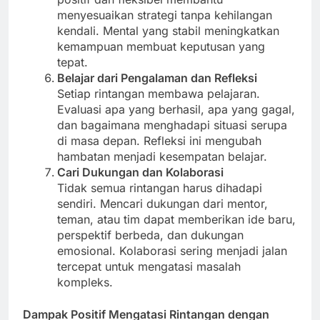
menyesuaikan strategi tanpa kehilangan
kendali. Mental yang stabil meningkatkan
kemampuan membuat keputusan yang
tepat.
Belajar dari Pengalaman dan Refleksi
Setiap rintangan membawa pelajaran.
Evaluasi apa yang berhasil, apa yang gagal,
dan bagaimana menghadapi situasi serupa
di masa depan. Refleksi ini mengubah
hambatan menjadi kesempatan belajar.
Cari Dukungan dan Kolaborasi
Tidak semua rintangan harus dihadapi
sendiri. Mencari dukungan dari mentor,
teman, atau tim dapat memberikan ide baru,
perspektif berbeda, dan dukungan
emosional. Kolaborasi sering menjadi jalan
tercepat untuk mengatasi masalah
kompleks.
Dampak Positif Mengatasi Rintangan dengan