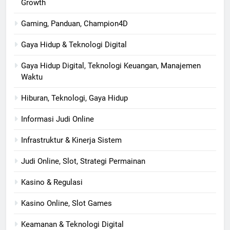
Growth
Gaming, Panduan, Champion4D
Gaya Hidup & Teknologi Digital
Gaya Hidup Digital, Teknologi Keuangan, Manajemen
Waktu
Hiburan, Teknologi, Gaya Hidup
Informasi Judi Online
Infrastruktur & Kinerja Sistem
Judi Online, Slot, Strategi Permainan
Kasino & Regulasi
Kasino Online, Slot Games
Keamanan & Teknologi Digital