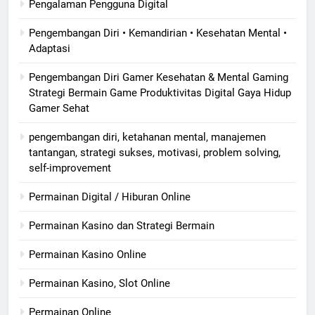
Pengalaman Pengguna Digital
Pengembangan Diri • Kemandirian • Kesehatan Mental •
Adaptasi
Pengembangan Diri Gamer Kesehatan & Mental Gaming
Strategi Bermain Game Produktivitas Digital Gaya Hidup
Gamer Sehat
pengembangan diri, ketahanan mental, manajemen
tantangan, strategi sukses, motivasi, problem solving,
self-improvement
Permainan Digital / Hiburan Online
Permainan Kasino dan Strategi Bermain
Permainan Kasino Online
Permainan Kasino, Slot Online
Permainan Online