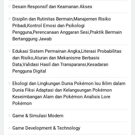
Desain Responsif dan Keamanan Akses
Disiplin dan Rutinitas Bermain,Manajemen Risiko
Pribadi,Kontrol Emosi dan Psikologi
Pengguna,Perencanaan Anggaran Sesi,Praktik Bermain
Bertanggung Jawab
Edukasi Sistem Permainan Angka,Literasi Probabilitas
dan Risiko,Aturan dan Mekanisme Berbasis
Data,Validasi Hasil dan Transparansi,Kesadaran
Pengguna Digital
Ekologi dan Lingkungan Dunia Pokémon Isu Iklim dalam
Dunia Fiksi Adaptasi dan Kelangsungan Pokémon
Keseimbangan Alam dan Pokémon Analisis Lore
Pokémon
Game & Simulasi Modern
Game Development & Technology