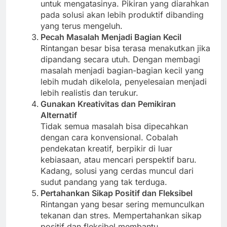
untuk mengatasinya. Pikiran yang diarahkan
pada solusi akan lebih produktif dibanding
yang terus mengeluh.
Pecah Masalah Menjadi Bagian Kecil
Rintangan besar bisa terasa menakutkan jika
dipandang secara utuh. Dengan membagi
masalah menjadi bagian-bagian kecil yang
lebih mudah dikelola, penyelesaian menjadi
lebih realistis dan terukur.
Gunakan Kreativitas dan Pemikiran
Alternatif
Tidak semua masalah bisa dipecahkan
dengan cara konvensional. Cobalah
pendekatan kreatif, berpikir di luar
kebiasaan, atau mencari perspektif baru.
Kadang, solusi yang cerdas muncul dari
sudut pandang yang tak terduga.
Pertahankan Sikap Positif dan Fleksibel
Rintangan yang besar sering memunculkan
tekanan dan stres. Mempertahankan sikap
positif dan fleksibel membantu