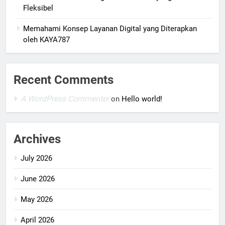
Fleksibel
Memahami Konsep Layanan Digital yang Diterapkan
oleh KAYA787
Recent Comments
A WordPress Commenter
on
Hello world!
Archives
July 2026
June 2026
May 2026
April 2026