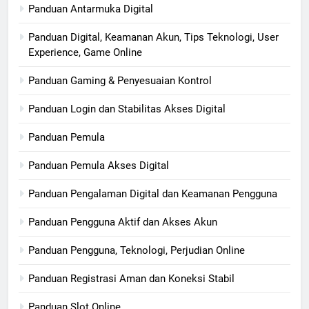
Panduan Antarmuka Digital
Panduan Digital, Keamanan Akun, Tips Teknologi, User
Experience, Game Online
Panduan Gaming & Penyesuaian Kontrol
Panduan Login dan Stabilitas Akses Digital
Panduan Pemula
Panduan Pemula Akses Digital
Panduan Pengalaman Digital dan Keamanan Pengguna
Panduan Pengguna Aktif dan Akses Akun
Panduan Pengguna, Teknologi, Perjudian Online
Panduan Registrasi Aman dan Koneksi Stabil
Panduan Slot Online