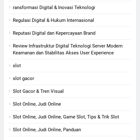
ransformasi Digital & Inovasi Teknologi
Regulasi Digital & Hukum Internasional
Reputasi Digital dan Kepercayaan Brand
Review Infrastruktur Digital Teknologi Server Modern
Keamanan dan Stabilitas Akses User Experience
slot
slot gacor
Slot Gacor & Tren Visual
Slot Online, Judi Online
Slot Online, Judi Online, Game Slot, Tips & Trik Slot
Slot Online, Judi Online, Panduan