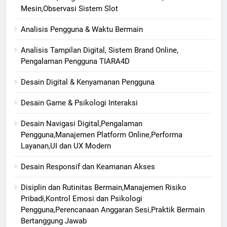
Mesin,Observasi Sistem Slot
Analisis Pengguna & Waktu Bermain
Analisis Tampilan Digital, Sistem Brand Online,
Pengalaman Pengguna TIARA4D
Desain Digital & Kenyamanan Pengguna
Desain Game & Psikologi Interaksi
Desain Navigasi Digital,Pengalaman
Pengguna,Manajemen Platform Online,Performa
Layanan,UI dan UX Modern
Desain Responsif dan Keamanan Akses
Disiplin dan Rutinitas Bermain,Manajemen Risiko
Pribadi,Kontrol Emosi dan Psikologi
Pengguna,Perencanaan Anggaran Sesi,Praktik Bermain
Bertanggung Jawab