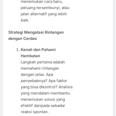
menemukan cara baru,
peluang tersembunyi, atau
jalan alternatif yang lebih
baik.
Strategi Mengatasi Rintangan
dengan Cerdas
Kenali dan Pahami
Hambatan
Langkah pertama adalah
memahami rintangan
dengan jelas. Apa
penyebabnya? Apa faktor
yang bisa dikontrol? Analisis
yang mendalam membantu
menemukan solusi yang
efektif daripada sekadar
reaksi spontan.