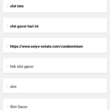
slot toto
slot gacor hari ini
https://www.seiyo-estate.com/condominium
link slot gacor
slot
Slot Gacor