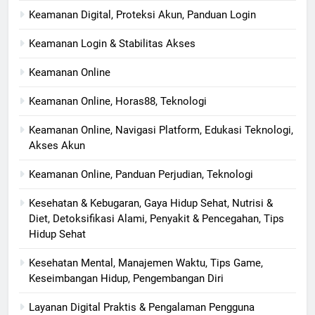
Keamanan Digital, Proteksi Akun, Panduan Login
Keamanan Login & Stabilitas Akses
Keamanan Online
Keamanan Online, Horas88, Teknologi
Keamanan Online, Navigasi Platform, Edukasi Teknologi,
Akses Akun
Keamanan Online, Panduan Perjudian, Teknologi
Kesehatan & Kebugaran, Gaya Hidup Sehat, Nutrisi &
Diet, Detoksifikasi Alami, Penyakit & Pencegahan, Tips
Hidup Sehat
Kesehatan Mental, Manajemen Waktu, Tips Game,
Keseimbangan Hidup, Pengembangan Diri
Layanan Digital Praktis & Pengalaman Pengguna