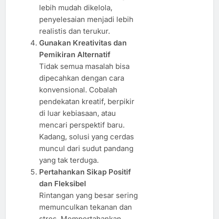
lebih mudah dikelola,
penyelesaian menjadi lebih
realistis dan terukur.
Gunakan Kreativitas dan
Pemikiran Alternatif
Tidak semua masalah bisa
dipecahkan dengan cara
konvensional. Cobalah
pendekatan kreatif, berpikir
di luar kebiasaan, atau
mencari perspektif baru.
Kadang, solusi yang cerdas
muncul dari sudut pandang
yang tak terduga.
Pertahankan Sikap Positif
dan Fleksibel
Rintangan yang besar sering
memunculkan tekanan dan
stres. Mempertahankan