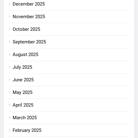
December 2025
November 2025
October 2025
September 2025
August 2025
July 2025
June 2025
May 2025
April 2025
March 2025
February 2025