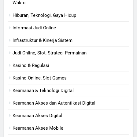
Waktu
Hiburan, Teknologi, Gaya Hidup
Informasi Judi Online
Infrastruktur & Kinerja Sistem
Judi Online, Slot, Strategi Permainan
Kasino & Regulasi
Kasino Online, Slot Games
Keamanan & Teknologi Digital
Keamanan Akses dan Autentikasi Digital
Keamanan Akses Digital
Keamanan Akses Mobile