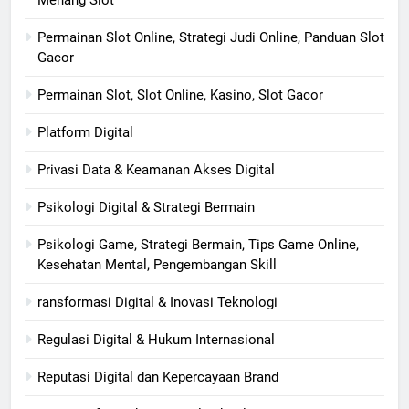
Menang Slot
Permainan Slot Online, Strategi Judi Online, Panduan Slot
Gacor
Permainan Slot, Slot Online, Kasino, Slot Gacor
Platform Digital
Privasi Data & Keamanan Akses Digital
Psikologi Digital & Strategi Bermain
Psikologi Game, Strategi Bermain, Tips Game Online,
Kesehatan Mental, Pengembangan Skill
ransformasi Digital & Inovasi Teknologi
Regulasi Digital & Hukum Internasional
Reputasi Digital dan Kepercayaan Brand