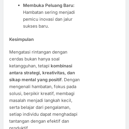
Membuka Peluang Baru:
Hambatan sering menjadi
pemicu inovasi dan jalur
sukses baru.
Kesimpulan
Mengatasi rintangan dengan
cerdas bukan hanya soal
ketangguhan, tetapi
kombinasi
antara strategi, kreativitas, dan
sikap mental yang positif
. Dengan
mengenali hambatan, fokus pada
solusi, berpikir kreatif, membagi
masalah menjadi langkah kecil,
serta belajar dari pengalaman,
setiap individu dapat menghadapi
tantangan dengan efektif dan
produktif.