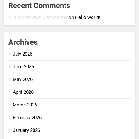
Recent Comments
A WordPress Commenter
on
Hello world!
Archives
July 2026
June 2026
May 2026
April 2026
March 2026
February 2026
January 2026