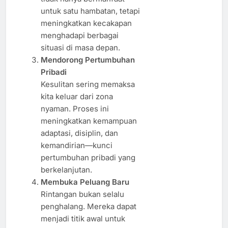
untuk satu hambatan, tetapi
meningkatkan kecakapan
menghadapi berbagai
situasi di masa depan.
Mendorong Pertumbuhan
Pribadi
Kesulitan sering memaksa
kita keluar dari zona
nyaman. Proses ini
meningkatkan kemampuan
adaptasi, disiplin, dan
kemandirian—kunci
pertumbuhan pribadi yang
berkelanjutan.
Membuka Peluang Baru
Rintangan bukan selalu
penghalang. Mereka dapat
menjadi titik awal untuk