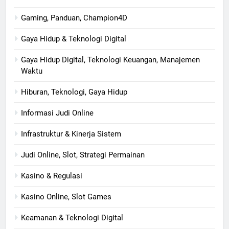
Gaming, Panduan, Champion4D
Gaya Hidup & Teknologi Digital
Gaya Hidup Digital, Teknologi Keuangan, Manajemen
Waktu
Hiburan, Teknologi, Gaya Hidup
Informasi Judi Online
Infrastruktur & Kinerja Sistem
Judi Online, Slot, Strategi Permainan
Kasino & Regulasi
Kasino Online, Slot Games
Keamanan & Teknologi Digital