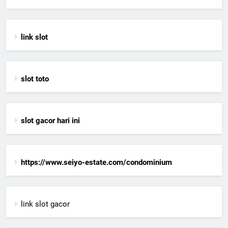
link slot
slot toto
slot gacor hari ini
https://www.seiyo-estate.com/condominium
link slot gacor