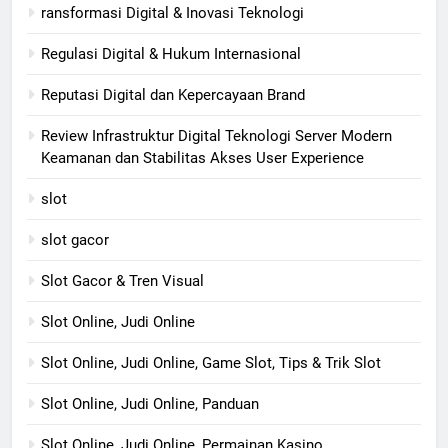
ransformasi Digital & Inovasi Teknologi
Regulasi Digital & Hukum Internasional
Reputasi Digital dan Kepercayaan Brand
Review Infrastruktur Digital Teknologi Server Modern
Keamanan dan Stabilitas Akses User Experience
slot
slot gacor
Slot Gacor & Tren Visual
Slot Online, Judi Online
Slot Online, Judi Online, Game Slot, Tips & Trik Slot
Slot Online, Judi Online, Panduan
Slot Online, Judi Online, Permainan Kasino