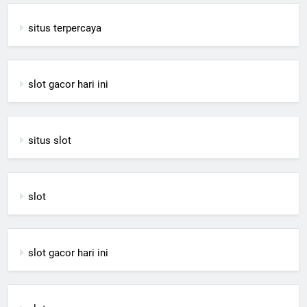
situs terpercaya
slot gacor hari ini
situs slot
slot
slot gacor hari ini