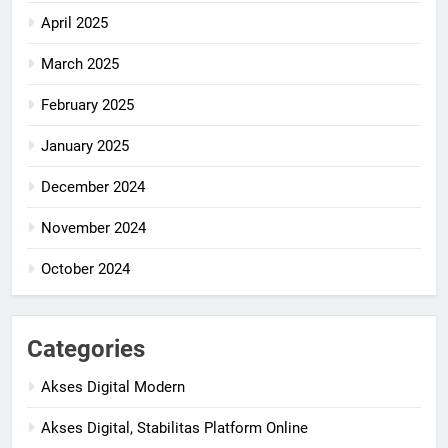
April 2025
March 2025
February 2025
January 2025
December 2024
November 2024
October 2024
Categories
Akses Digital Modern
Akses Digital, Stabilitas Platform Online