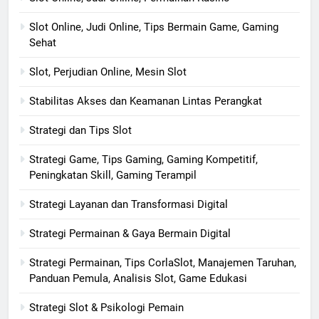
Slot Online, Judi Online, Tips Bermain Game, Gaming
Sehat
Slot, Perjudian Online, Mesin Slot
Stabilitas Akses dan Keamanan Lintas Perangkat
Strategi dan Tips Slot
Strategi Game, Tips Gaming, Gaming Kompetitif,
Peningkatan Skill, Gaming Terampil
Strategi Layanan dan Transformasi Digital
Strategi Permainan & Gaya Bermain Digital
Strategi Permainan, Tips CorlaSlot, Manajemen Taruhan,
Panduan Pemula, Analisis Slot, Game Edukasi
Strategi Slot & Psikologi Pemain