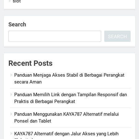
slot
Search
SEARCH
Recent Posts
Panduan Menjaga Akses Stabil di Berbagai Perangkat
secara Aman
Panduan Memilih Link dengan Tampilan Responsif dan
Praktis di Berbagai Perangkat
Panduan Menggunakan KAYA787 Alternatif melalui
Ponsel dan Tablet
KAYA787 Alternatif dengan Jalur Akses yang Lebih