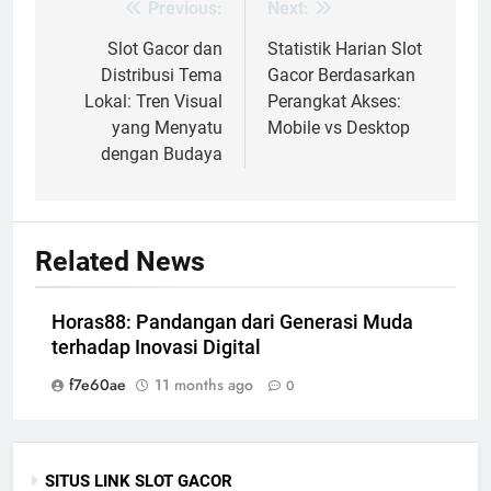
Previous:
Next:
Post
navigation
Slot Gacor dan
Statistik Harian Slot
Distribusi Tema
Gacor Berdasarkan
Lokal: Tren Visual
Perangkat Akses:
yang Menyatu
Mobile vs Desktop
dengan Budaya
Related News
Horas88: Pandangan dari Generasi Muda
terhadap Inovasi Digital
f7e60ae
11 months ago
0
SITUS LINK SLOT GACOR