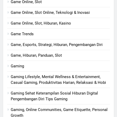
Game Online, Slot
Game Online, Slot Online, Teknologi & Inovasi
Game Online, Slot, Hiburan, Kasino
Game Trends
Game, Esports, Strategi, Hiburan, Pengembangan Diri
Game, Hiburan, Panduan, Slot
Gaming
Gaming Lifestyle, Mental Wellness & Entertainment,
Casual Gaming, Produktivitas Harian, Relaksasi & Hobi
Gaming Sehat Keterampilan Sosial Hiburan Digital
Pengembangan Diri Tips Gaming
Gaming, Online Communities, Game Etiquette, Personal
Growth