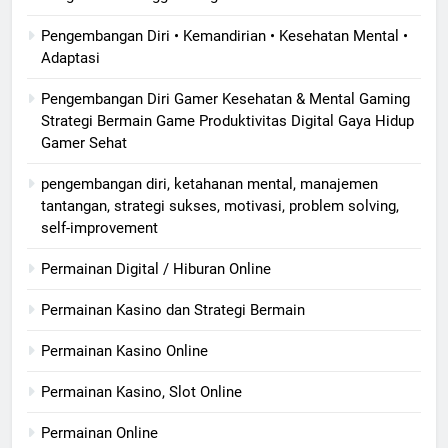
Pengembangan Diri • Kemandirian • Kesehatan Mental •
Adaptasi
Pengembangan Diri Gamer Kesehatan & Mental Gaming
Strategi Bermain Game Produktivitas Digital Gaya Hidup
Gamer Sehat
pengembangan diri, ketahanan mental, manajemen
tantangan, strategi sukses, motivasi, problem solving,
self-improvement
Permainan Digital / Hiburan Online
Permainan Kasino dan Strategi Bermain
Permainan Kasino Online
Permainan Kasino, Slot Online
Permainan Online