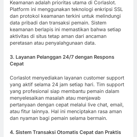
Keamanan adalah prioritas utama di Corlaslot.
Platform ini menggunakan teknologi enkripsi SSL
dan protokol keamanan terkini untuk melindungi
data pribadi dan transaksi pemain. Sistem
keamanan berlapis ini memastikan bahwa setiap
aktivitas di situs tetap aman dari ancaman
peretasan atau penyalahgunaan data.
3. Layanan Pelanggan 24/7 dengan Respons
Cepat
Corlaslot menyediakan layanan customer support
yang aktif selama 24 jam setiap hari. Tim support
yang profesional siap membantu pemain dalam
menyelesaikan masalah atau menjawab
pertanyaan dengan cepat melalui live chat, email,
atau fitur lainnya. Hal ini menciptakan rasa aman
dan nyaman bagi pemain selama bermain.
4. Sistem Transaksi Otomatis Cepat dan Praktis