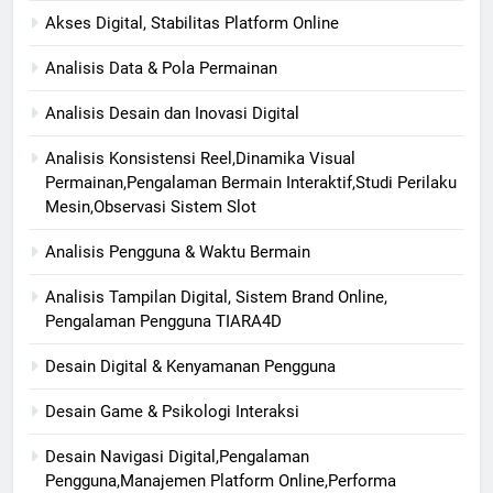
Akses Digital, Stabilitas Platform Online
Analisis Data & Pola Permainan
Analisis Desain dan Inovasi Digital
Analisis Konsistensi Reel,Dinamika Visual
Permainan,Pengalaman Bermain Interaktif,Studi Perilaku
Mesin,Observasi Sistem Slot
Analisis Pengguna & Waktu Bermain
Analisis Tampilan Digital, Sistem Brand Online,
Pengalaman Pengguna TIARA4D
Desain Digital & Kenyamanan Pengguna
Desain Game & Psikologi Interaksi
Desain Navigasi Digital,Pengalaman
Pengguna,Manajemen Platform Online,Performa