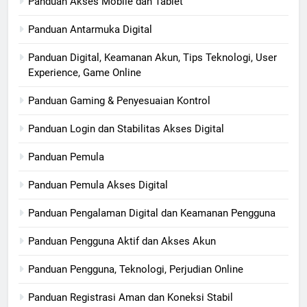
Panduan Akses Mobile dan Tablet
Panduan Antarmuka Digital
Panduan Digital, Keamanan Akun, Tips Teknologi, User
Experience, Game Online
Panduan Gaming & Penyesuaian Kontrol
Panduan Login dan Stabilitas Akses Digital
Panduan Pemula
Panduan Pemula Akses Digital
Panduan Pengalaman Digital dan Keamanan Pengguna
Panduan Pengguna Aktif dan Akses Akun
Panduan Pengguna, Teknologi, Perjudian Online
Panduan Registrasi Aman dan Koneksi Stabil