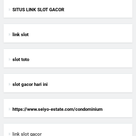
SITUS LINK SLOT GACOR
link slot
slot toto
slot gacor hari ini
https://www.seiyo-estate.com/condominium
link slot gacor