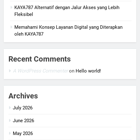
KAYA787 Alternatif dengan Jalur Akses yang Lebih
Fleksibel
Memahami Konsep Layanan Digital yang Diterapkan
oleh KAYA787
Recent Comments
A WordPress Commenter
on
Hello world!
Archives
July 2026
June 2026
May 2026