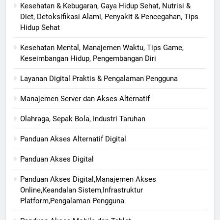
Kesehatan & Kebugaran, Gaya Hidup Sehat, Nutrisi &
Diet, Detoksifikasi Alami, Penyakit & Pencegahan, Tips
Hidup Sehat
Kesehatan Mental, Manajemen Waktu, Tips Game,
Keseimbangan Hidup, Pengembangan Diri
Layanan Digital Praktis & Pengalaman Pengguna
Manajemen Server dan Akses Alternatif
Olahraga, Sepak Bola, Industri Taruhan
Panduan Akses Alternatif Digital
Panduan Akses Digital
Panduan Akses Digital,Manajemen Akses
Online,Keandalan Sistem,Infrastruktur
Platform,Pengalaman Pengguna