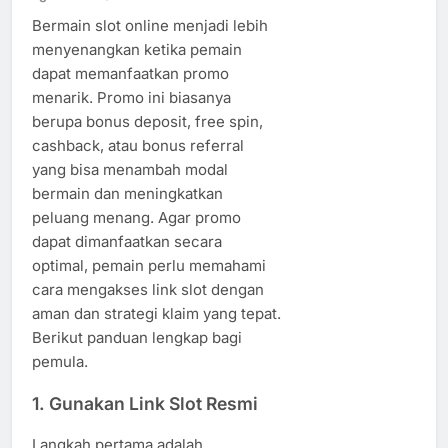
Bermain slot online menjadi lebih
menyenangkan ketika pemain
dapat memanfaatkan promo
menarik. Promo ini biasanya
berupa bonus deposit, free spin,
cashback, atau bonus referral
yang bisa menambah modal
bermain dan meningkatkan
peluang menang. Agar promo
dapat dimanfaatkan secara
optimal, pemain perlu memahami
cara mengakses link slot dengan
aman dan strategi klaim yang tepat.
Berikut panduan lengkap bagi
pemula.
1. Gunakan Link Slot Resmi
Langkah pertama adalah