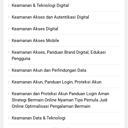
Keamanan & Teknologi Digital
Keamanan Akses dan Autentikasi Digital
Keamanan Akses Digital
Keamanan Akses Mobile
Keamanan Akses, Panduan Brand Digital, Edukasi
Pengguna
Keamanan Akun dan Perlindungan Data
Keamanan Akun, Panduan Login, Proteksi Akun
Keamanan dan Proteksi Akun Panduan Login Aman
Strategi Bermain Online Nyaman Tips Pemula Judi
Online Optimalisasi Pengalaman Bermain
Keamanan Data & Teknologi