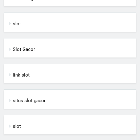
slot
Slot Gacor
link slot
situs slot gacor
slot