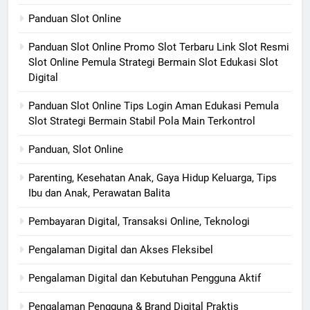
Panduan Slot Online
Panduan Slot Online Promo Slot Terbaru Link Slot Resmi
Slot Online Pemula Strategi Bermain Slot Edukasi Slot
Digital
Panduan Slot Online Tips Login Aman Edukasi Pemula
Slot Strategi Bermain Stabil Pola Main Terkontrol
Panduan, Slot Online
Parenting, Kesehatan Anak, Gaya Hidup Keluarga, Tips
Ibu dan Anak, Perawatan Balita
Pembayaran Digital, Transaksi Online, Teknologi
Pengalaman Digital dan Akses Fleksibel
Pengalaman Digital dan Kebutuhan Pengguna Aktif
Pengalaman Pengguna & Brand Digital Praktis