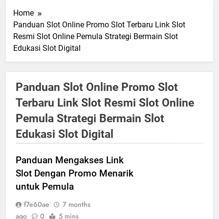
Home
Panduan Slot Online Promo Slot Terbaru Link Slot
Resmi Slot Online Pemula Strategi Bermain Slot
Edukasi Slot Digital
Panduan Slot Online Promo Slot
Terbaru Link Slot Resmi Slot Online
Pemula Strategi Bermain Slot
Edukasi Slot Digital
Panduan Mengakses Link
Slot Dengan Promo Menarik
untuk Pemula
f7e60ae
7 months
ago
0
5 mins