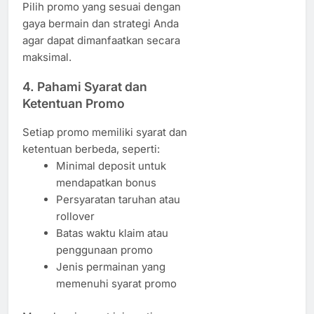
Pilih promo yang sesuai dengan
gaya bermain dan strategi Anda
agar dapat dimanfaatkan secara
maksimal.
4. Pahami Syarat dan
Ketentuan Promo
Setiap promo memiliki syarat dan
ketentuan berbeda, seperti:
Minimal deposit untuk
mendapatkan bonus
Persyaratan taruhan atau
rollover
Batas waktu klaim atau
penggunaan promo
Jenis permainan yang
memenuhi syarat promo