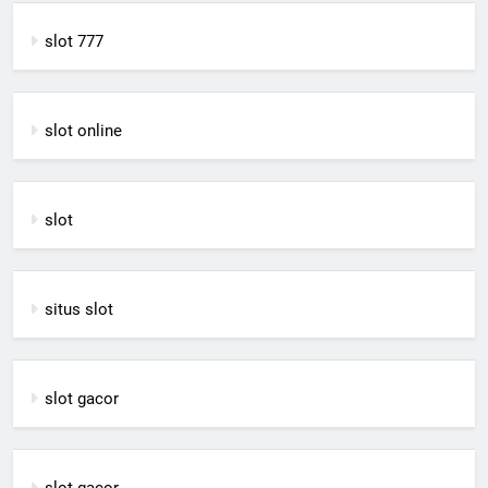
slot 777
slot online
slot
situs slot
slot gacor