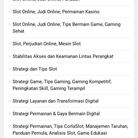
Slot Online, Judi Online, Permainan Kasino
Slot Online, Judi Online, Tips Bermain Game, Gaming
Sehat
Slot, Perjudian Online, Mesin Slot
Stabilitas Akses dan Keamanan Lintas Perangkat
Strategi dan Tips Slot
Strategi Game, Tips Gaming, Gaming Kompetitif,
Peningkatan Skill, Gaming Terampil
Strategi Layanan dan Transformasi Digital
Strategi Permainan & Gaya Bermain Digital
Strategi Permainan, Tips CorlaSlot, Manajemen Taruhan,
Panduan Pemula, Analisis Slot, Game Edukasi