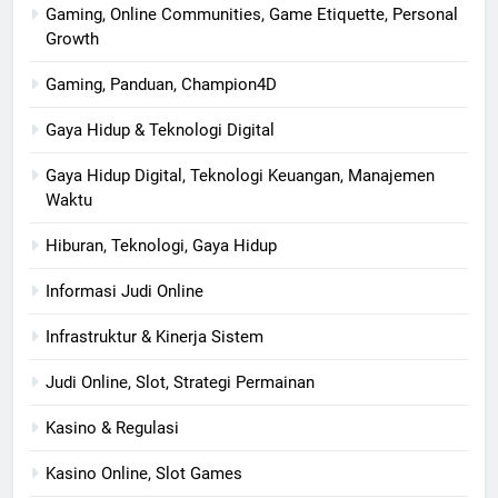
Gaming, Online Communities, Game Etiquette, Personal
Growth
Gaming, Panduan, Champion4D
Gaya Hidup & Teknologi Digital
Gaya Hidup Digital, Teknologi Keuangan, Manajemen
Waktu
Hiburan, Teknologi, Gaya Hidup
Informasi Judi Online
Infrastruktur & Kinerja Sistem
Judi Online, Slot, Strategi Permainan
Kasino & Regulasi
Kasino Online, Slot Games