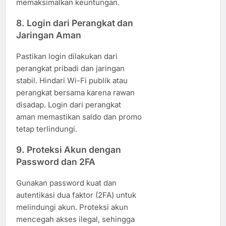
memaksimalkan keuntungan.
8. Login dari Perangkat dan
Jaringan Aman
Pastikan login dilakukan dari
perangkat pribadi dan jaringan
stabil. Hindari Wi-Fi publik atau
perangkat bersama karena rawan
disadap. Login dari perangkat
aman memastikan saldo dan promo
tetap terlindungi.
9. Proteksi Akun dengan
Password dan 2FA
Gunakan password kuat dan
autentikasi dua faktor (2FA) untuk
melindungi akun. Proteksi akun
mencegah akses ilegal, sehingga