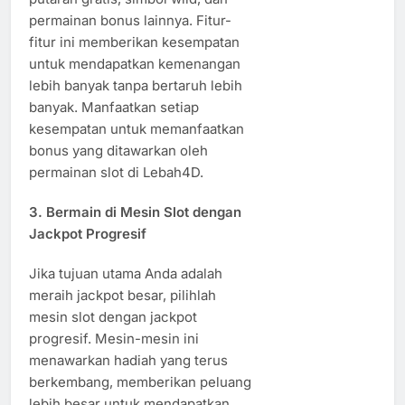
permainan bonus lainnya. Fitur-
fitur ini memberikan kesempatan
untuk mendapatkan kemenangan
lebih banyak tanpa bertaruh lebih
banyak. Manfaatkan setiap
kesempatan untuk memanfaatkan
bonus yang ditawarkan oleh
permainan slot di Lebah4D.
3. Bermain di Mesin Slot dengan
Jackpot Progresif
Jika tujuan utama Anda adalah
meraih jackpot besar, pilihlah
mesin slot dengan jackpot
progresif. Mesin-mesin ini
menawarkan hadiah yang terus
berkembang, memberikan peluang
lebih besar untuk mendapatkan