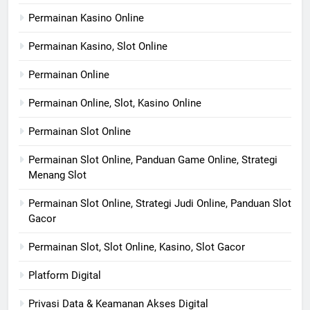
Permainan Kasino Online
Permainan Kasino, Slot Online
Permainan Online
Permainan Online, Slot, Kasino Online
Permainan Slot Online
Permainan Slot Online, Panduan Game Online, Strategi
Menang Slot
Permainan Slot Online, Strategi Judi Online, Panduan Slot
Gacor
Permainan Slot, Slot Online, Kasino, Slot Gacor
Platform Digital
Privasi Data & Keamanan Akses Digital