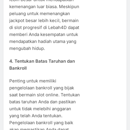
kemenangan luar biasa. Meskipun
peluang untuk memenangkan
jackpot besar lebih kecil, bermain
di slot progresif di Lebah4D dapat
memberi Anda kesempatan untuk
mendapatkan hadiah utama yang
mengubah hidup.
4. Tentukan Batas Taruhan dan
Bankroll
Penting untuk memiliki
pengelolaan bankroll yang bijak
saat bermain slot online. Tentukan
batas taruhan Anda dan pastikan
untuk tidak melebihi anggaran
yang telah Anda tentukan.
Pengelolaan bankroll yang baik
akan memastikan Anda dapat