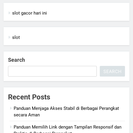
slot gacor hari ini
slot
Search
SEARCH
Recent Posts
Panduan Menjaga Akses Stabil di Berbagai Perangkat
secara Aman
Panduan Memilih Link dengan Tampilan Responsif dan