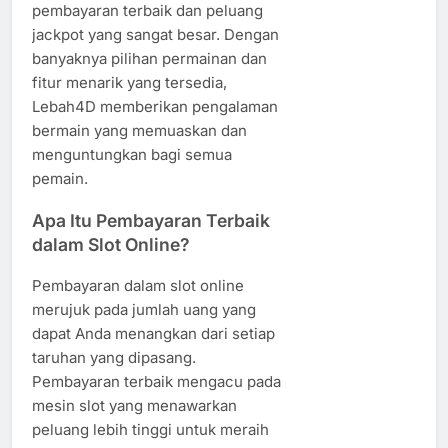
pembayaran terbaik dan peluang
jackpot yang sangat besar. Dengan
banyaknya pilihan permainan dan
fitur menarik yang tersedia,
Lebah4D memberikan pengalaman
bermain yang memuaskan dan
menguntungkan bagi semua
pemain.
Apa Itu Pembayaran Terbaik
dalam Slot Online?
Pembayaran dalam slot online
merujuk pada jumlah uang yang
dapat Anda menangkan dari setiap
taruhan yang dipasang.
Pembayaran terbaik mengacu pada
mesin slot yang menawarkan
peluang lebih tinggi untuk meraih