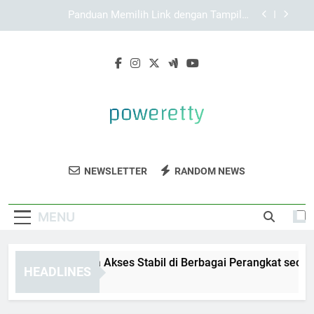
Skip
Panduan Menggunakan KAYA787 Alternatif
to
melalui Ponsel dan Tablet
content
KAYA787 Alternatif dengan Jalur Akses yang
Lebih Fleksibel
Panduan Menjaga Akses Stabil di Berbagai
Perangkat secara Aman
Panduan Memilih Link dengan Tampilan
Responsif dan Praktis di Berbagai Perangkat
Panduan Menggunakan KAYA787 Alternatif
melalui Ponsel dan Tablet
Poweretty
Temukan Produk Kecantikan Dan
KAYA787 Alternatif dengan Jalur Akses yang
NEWSLETTER
RANDOM NEWS
Lebih Fleksibel
Kesehatan Berkualitas Dari Poweretty.
Solusi Terbaik Untuk Merawat Kecantikan
MENU
Anda.
nduan Menjaga Akses Stabil di Berbagai Perangkat secara 
HEADLINES
Weeks Ago