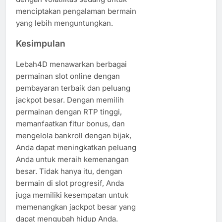
menciptakan pengalaman bermain
yang lebih menguntungkan.
Kesimpulan
Lebah4D menawarkan berbagai
permainan slot online dengan
pembayaran terbaik dan peluang
jackpot besar. Dengan memilih
permainan dengan RTP tinggi,
memanfaatkan fitur bonus, dan
mengelola bankroll dengan bijak,
Anda dapat meningkatkan peluang
Anda untuk meraih kemenangan
besar. Tidak hanya itu, dengan
bermain di slot progresif, Anda
juga memiliki kesempatan untuk
memenangkan jackpot besar yang
dapat mengubah hidup Anda.