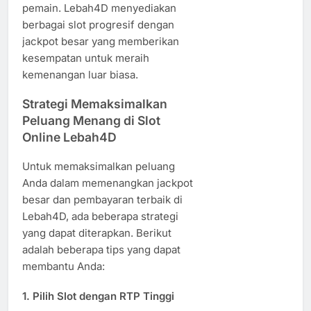
pemain. Lebah4D menyediakan
berbagai slot progresif dengan
jackpot besar yang memberikan
kesempatan untuk meraih
kemenangan luar biasa.
Strategi Memaksimalkan
Peluang Menang di Slot
Online Lebah4D
Untuk memaksimalkan peluang
Anda dalam memenangkan jackpot
besar dan pembayaran terbaik di
Lebah4D, ada beberapa strategi
yang dapat diterapkan. Berikut
adalah beberapa tips yang dapat
membantu Anda:
1. Pilih Slot dengan RTP Tinggi