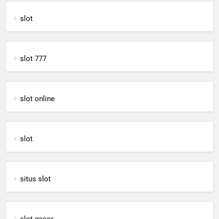
slot
slot 777
slot online
slot
situs slot