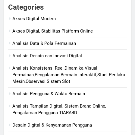
Categories
Akses Digital Modern
Akses Digital, Stabilitas Platform Online
Analisis Data & Pola Permainan
Analisis Desain dan Inovasi Digital
Analisis Konsistensi Reel,Dinamika Visual
Permainan,Pengalaman Bermain Interaktif,Studi Perilaku
Mesin,Observasi Sistem Slot
Analisis Pengguna & Waktu Bermain
Analisis Tampilan Digital, Sistem Brand Online,
Pengalaman Pengguna TIARA4D
Desain Digital & Kenyamanan Pengguna