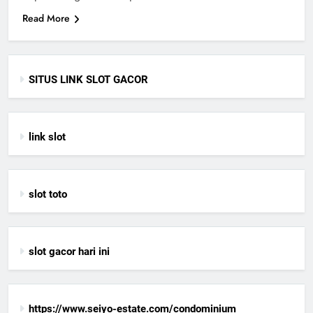
Read More
SITUS LINK SLOT GACOR
link slot
slot toto
slot gacor hari ini
https://www.seiyo-estate.com/condominium