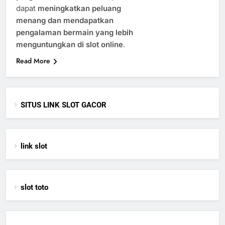
dapat
meningkatkan peluang
menang dan mendapatkan
pengalaman bermain yang lebih
menguntungkan di slot online
.
Read More
SITUS LINK SLOT GACOR
link slot
slot toto