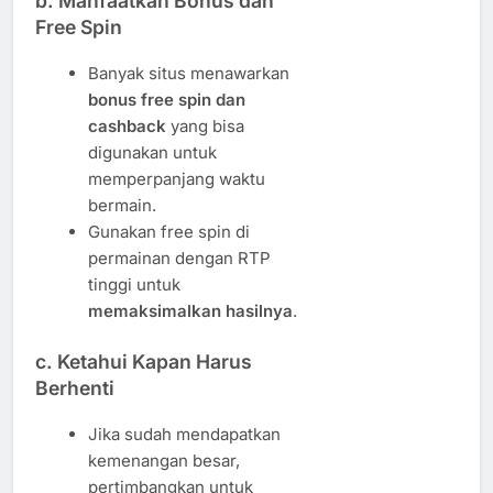
b. Manfaatkan Bonus dan
Free Spin
Banyak situs menawarkan
bonus free spin dan
cashback
yang bisa
digunakan untuk
memperpanjang waktu
bermain.
Gunakan free spin di
permainan dengan RTP
tinggi untuk
memaksimalkan hasilnya
.
c. Ketahui Kapan Harus
Berhenti
Jika sudah mendapatkan
kemenangan besar,
pertimbangkan untuk