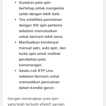
Gunakan pola spin
bertahap untuk mengelola
saldo dengan lebih baik.
Tes volatilitas permainan
dengan 100 spin pertama
sebelum memutuskan
untuk bermain lebih lama.
Manfaatkan kombinasi
manual spin, auto spin, dan
turbo spin untuk melihat
perubahan pola
kemenangan.
Selalu cek RTP Live
sebelum bermain untuk
memastikan permainan
dalam kondisi gacor.
Dengan menerapkan pola spin
yang telah terbukti efektif, pemain