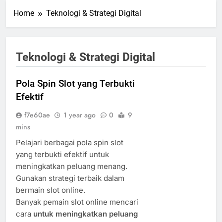
Home
Teknologi & Strategi Digital
Teknologi & Strategi Digital
Pola Spin Slot yang Terbukti
Efektif
f7e60ae
1 year ago
0
9
mins
Pelajari berbagai pola spin slot
yang terbukti efektif untuk
meningkatkan peluang menang.
Gunakan strategi terbaik dalam
bermain slot online.
Banyak pemain slot online mencari
cara
untuk meningkatkan peluang