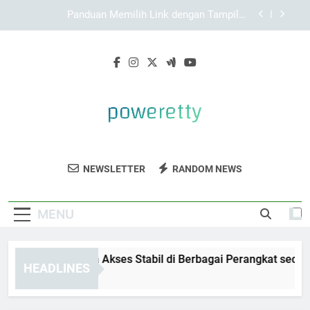
Skip
Panduan Menggunakan KAYA787 Alternatif
to
melalui Ponsel dan Tablet
content
KAYA787 Alternatif dengan Jalur Akses yang
Lebih Fleksibel
Panduan Menjaga Akses Stabil di Berbagai
Perangkat secara Aman
Panduan Memilih Link dengan Tampilan
Responsif dan Praktis di Berbagai Perangkat
Panduan Menggunakan KAYA787 Alternatif
melalui Ponsel dan Tablet
Poweretty
Temukan Produk Kecantikan Dan
KAYA787 Alternatif dengan Jalur Akses yang
NEWSLETTER
RANDOM NEWS
Lebih Fleksibel
Kesehatan Berkualitas Dari Poweretty.
Solusi Terbaik Untuk Merawat Kecantikan
MENU
Anda.
nduan Menjaga Akses Stabil di Berbagai Perangkat secara 
HEADLINES
Weeks Ago