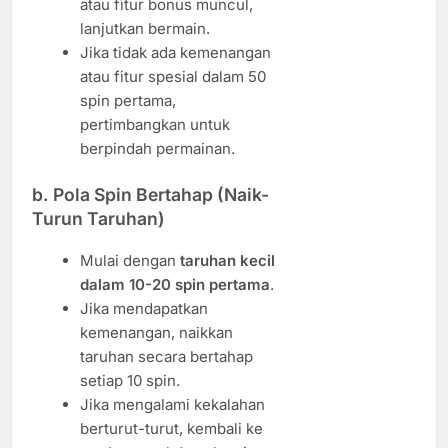
atau fitur bonus muncul,
lanjutkan bermain.
Jika tidak ada kemenangan
atau fitur spesial dalam 50
spin pertama,
pertimbangkan untuk
berpindah permainan.
b. Pola Spin Bertahap (Naik-
Turun Taruhan)
Mulai dengan
taruhan kecil
dalam 10-20 spin pertama
.
Jika mendapatkan
kemenangan, naikkan
taruhan secara bertahap
setiap 10 spin.
Jika mengalami kekalahan
berturut-turut, kembali ke