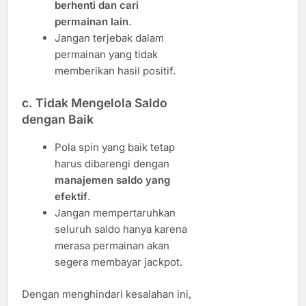
berhenti dan cari
permainan lain
.
Jangan terjebak dalam
permainan yang tidak
memberikan hasil positif.
c. Tidak Mengelola Saldo
dengan Baik
Pola spin yang baik tetap
harus dibarengi dengan
manajemen saldo yang
efektif
.
Jangan mempertaruhkan
seluruh saldo hanya karena
merasa permainan akan
segera membayar jackpot.
Dengan menghindari kesalahan ini,