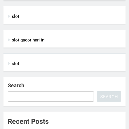
slot
slot gacor hari ini
slot
Search
SEARCH
Recent Posts