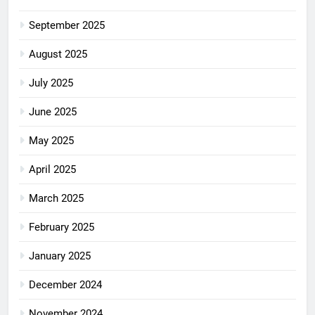
September 2025
August 2025
July 2025
June 2025
May 2025
April 2025
March 2025
February 2025
January 2025
December 2024
November 2024