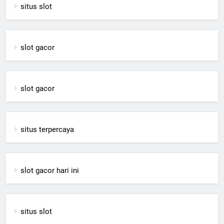
situs slot
slot gacor
slot gacor
situs terpercaya
slot gacor hari ini
situs slot