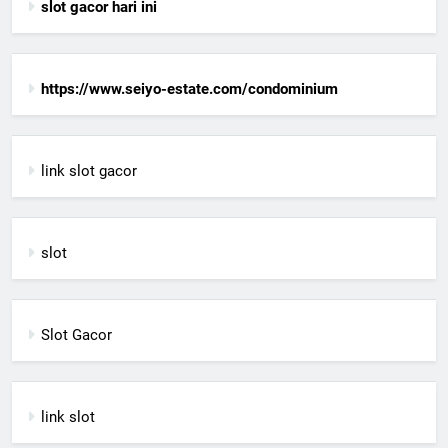
slot gacor hari ini
https://www.seiyo-estate.com/condominium
link slot gacor
slot
Slot Gacor
link slot