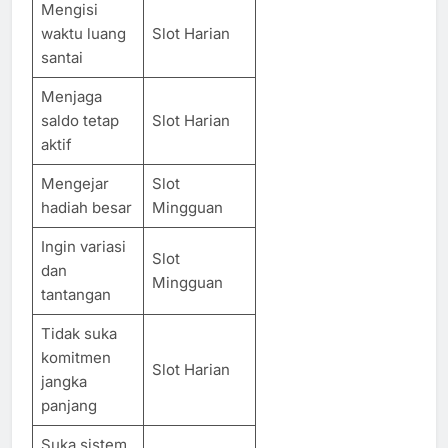
Mengisi
waktu luang
Slot Harian
santai
Menjaga
saldo tetap
Slot Harian
aktif
Mengejar
Slot
hadiah besar
Mingguan
Ingin variasi
Slot
dan
Mingguan
tantangan
Tidak suka
komitmen
Slot Harian
jangka
panjang
Suka sistem