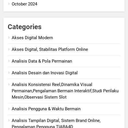
October 2024
Categories
Akses Digital Modern
Akses Digital, Stabilitas Platform Online
Analisis Data & Pola Permainan
Analisis Desain dan Inovasi Digital
Analisis Konsistensi Reel,Dinamika Visual
Permainan,Pengalaman Bermain Interaktif,Studi Perilaku
Mesin,Observasi Sistem Slot
Analisis Pengguna & Waktu Bermain
Analisis Tampilan Digital, Sistem Brand Online,
Pengalaman Pengguna TIARA4D