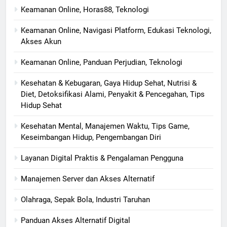
Keamanan Online, Horas88, Teknologi
Keamanan Online, Navigasi Platform, Edukasi Teknologi,
Akses Akun
Keamanan Online, Panduan Perjudian, Teknologi
Kesehatan & Kebugaran, Gaya Hidup Sehat, Nutrisi &
Diet, Detoksifikasi Alami, Penyakit & Pencegahan, Tips
Hidup Sehat
Kesehatan Mental, Manajemen Waktu, Tips Game,
Keseimbangan Hidup, Pengembangan Diri
Layanan Digital Praktis & Pengalaman Pengguna
Manajemen Server dan Akses Alternatif
Olahraga, Sepak Bola, Industri Taruhan
Panduan Akses Alternatif Digital