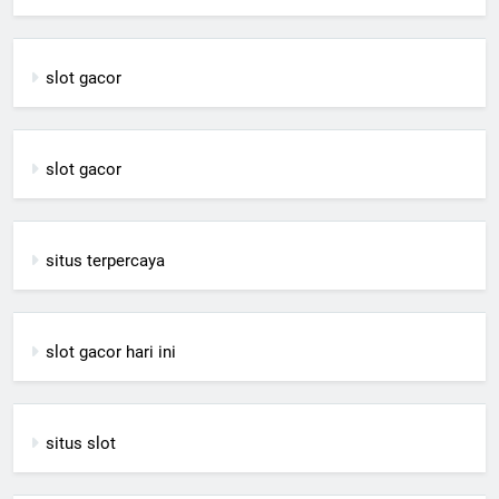
slot gacor
slot gacor
situs terpercaya
slot gacor hari ini
situs slot