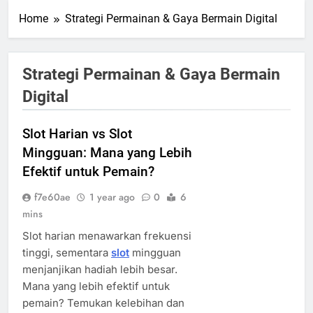
Home
Strategi Permainan & Gaya Bermain Digital
Strategi Permainan & Gaya Bermain
Digital
Slot Harian vs Slot
Mingguan: Mana yang Lebih
Efektif untuk Pemain?
f7e60ae
1 year ago
0
6
mins
Slot harian menawarkan frekuensi
tinggi, sementara
slot
mingguan
menjanjikan hadiah lebih besar.
Mana yang lebih efektif untuk
pemain? Temukan kelebihan dan