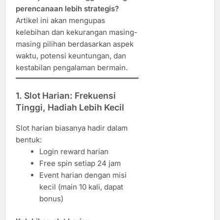
perencanaan lebih strategis?
Artikel ini akan mengupas
kelebihan dan kekurangan masing-
masing pilihan berdasarkan aspek
waktu, potensi keuntungan, dan
kestabilan pengalaman bermain.
1. Slot Harian: Frekuensi
Tinggi, Hadiah Lebih Kecil
Slot harian biasanya hadir dalam
bentuk:
Login reward harian
Free spin setiap 24 jam
Event harian dengan misi
kecil (main 10 kali, dapat
bonus)