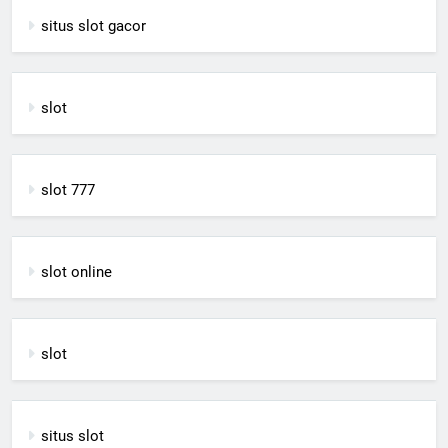
situs slot gacor
slot
slot 777
slot online
slot
situs slot