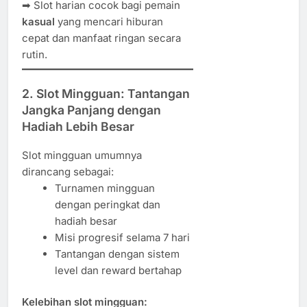
➡ Slot harian cocok bagi pemain
kasual
yang mencari hiburan
cepat dan manfaat ringan secara
rutin.
2. Slot Mingguan: Tantangan
Jangka Panjang dengan
Hadiah Lebih Besar
Slot mingguan umumnya
dirancang sebagai:
Turnamen mingguan
dengan peringkat dan
hadiah besar
Misi progresif selama 7 hari
Tantangan dengan sistem
level dan reward bertahap
Kelebihan slot mingguan: