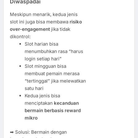
Diwaspadai
Meskipun menarik, kedua jenis
slot ini juga bisa membawa
risiko
over-engagement
jika tidak
dikontrol:
Slot harian bisa
menumbuhkan rasa “harus
login setiap hari”
Slot mingguan bisa
membuat pemain merasa
“tertinggal” jika melewatkan
satu hari
Kedua jenis bisa
menciptakan
kecanduan
bermain berbasis reward
mikro
➡ Solusi: Bermain dengan