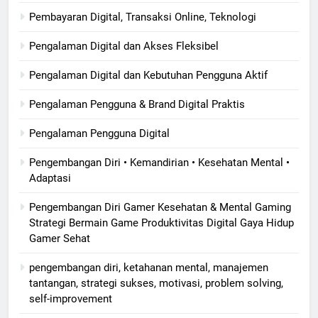
Pembayaran Digital, Transaksi Online, Teknologi
Pengalaman Digital dan Akses Fleksibel
Pengalaman Digital dan Kebutuhan Pengguna Aktif
Pengalaman Pengguna & Brand Digital Praktis
Pengalaman Pengguna Digital
Pengembangan Diri • Kemandirian • Kesehatan Mental •
Adaptasi
Pengembangan Diri Gamer Kesehatan & Mental Gaming
Strategi Bermain Game Produktivitas Digital Gaya Hidup
Gamer Sehat
pengembangan diri, ketahanan mental, manajemen
tantangan, strategi sukses, motivasi, problem solving,
self-improvement