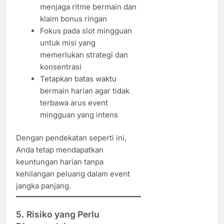
menjaga ritme bermain dan
klaim bonus ringan
Fokus pada slot mingguan
untuk misi yang
memerlukan strategi dan
konsentrasi
Tetapkan batas waktu
bermain harian agar tidak
terbawa arus event
mingguan yang intens
Dengan pendekatan seperti ini,
Anda tetap mendapatkan
keuntungan harian tanpa
kehilangan peluang dalam event
jangka panjang.
5. Risiko yang Perlu