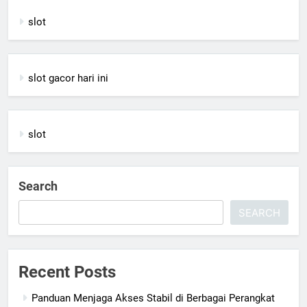
slot
slot gacor hari ini
slot
Search
SEARCH
Recent Posts
Panduan Menjaga Akses Stabil di Berbagai Perangkat