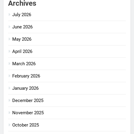
Archives
July 2026
June 2026
May 2026
April 2026
March 2026
February 2026
January 2026
December 2025
November 2025
October 2025