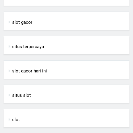
slot gacor
situs terpercaya
slot gacor hari ini
situs slot
slot