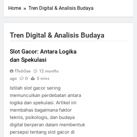
Home
Tren Digital & Analisis Budaya
Tren Digital & Analisis Budaya
Slot Gacor: Antara Logika
dan Spekulasi
f7e60ae
12 months
ago
0
5 mins
Istilah slot gacor sering
memunculkan perdebatan antara
logika dan spekulasi. Artikel ini
membahas bagaimana faktor
teknis, psikologis, dan budaya
digital berperan dalam membentuk
persepsi tentang slot gacor di