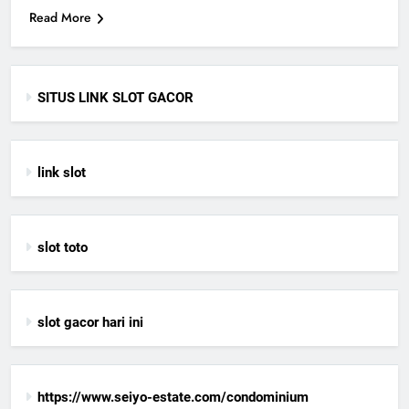
Read More
SITUS LINK SLOT GACOR
link slot
slot toto
slot gacor hari ini
https://www.seiyo-estate.com/condominium