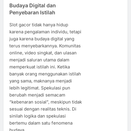
Budaya Digital dan
Penyebaran Istilah
Slot gacor tidak hanya hidup
karena pengalaman individu, tetapi
juga karena budaya digital yang
terus menyebarkannya. Komunitas
online, video singkat, dan ulasan
menjadi saluran utama dalam
memperkuat istilah ini. Ketika
banyak orang menggunakan istilah
yang sama, maknanya menjadi
lebih legitimat. Spekulasi pun
berubah menjadi semacam
“kebenaran sosial”, meskipun tidak
sesuai dengan realitas teknis. Di
sinilah logika dan spekulasi
bertemu dalam satu fenomena
budaya.