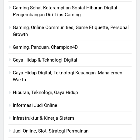
Gaming Sehat Keterampilan Sosial Hiburan Digital
Pengembangan Diri Tips Gaming
Gaming, Online Communities, Game Etiquette, Personal
Growth
Gaming, Panduan, Champion4D
Gaya Hidup & Teknologi Digital
Gaya Hidup Digital, Teknologi Keuangan, Manajemen
Waktu
Hiburan, Teknologi, Gaya Hidup
Informasi Judi Online
Infrastruktur & Kinerja Sistem
Judi Online, Slot, Strategi Permainan