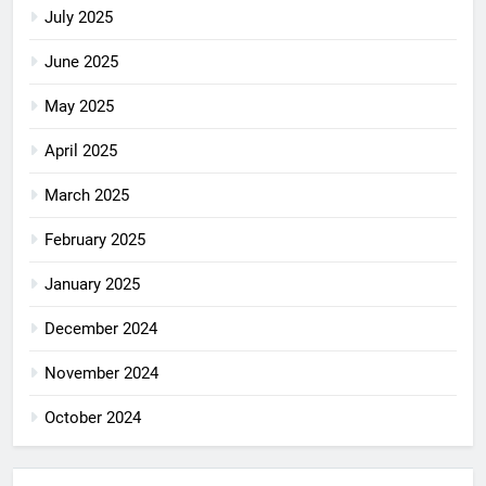
July 2025
June 2025
May 2025
April 2025
March 2025
February 2025
January 2025
December 2024
November 2024
October 2024