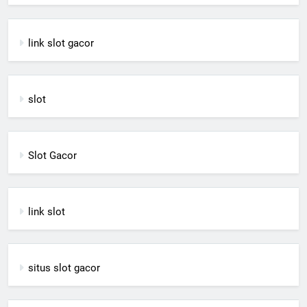
link slot gacor
slot
Slot Gacor
link slot
situs slot gacor