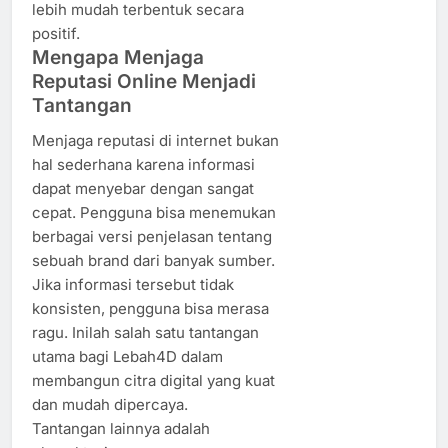
lebih mudah terbentuk secara
positif.
Mengapa Menjaga
Reputasi Online Menjadi
Tantangan
Menjaga reputasi di internet bukan
hal sederhana karena informasi
dapat menyebar dengan sangat
cepat. Pengguna bisa menemukan
berbagai versi penjelasan tentang
sebuah brand dari banyak sumber.
Jika informasi tersebut tidak
konsisten, pengguna bisa merasa
ragu. Inilah salah satu tantangan
utama bagi Lebah4D dalam
membangun citra digital yang kuat
dan mudah dipercaya.
Tantangan lainnya adalah