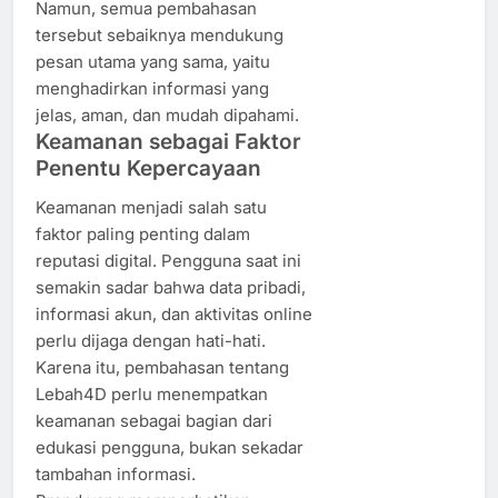
Namun, semua pembahasan
tersebut sebaiknya mendukung
pesan utama yang sama, yaitu
menghadirkan informasi yang
jelas, aman, dan mudah dipahami.
Keamanan sebagai Faktor
Penentu Kepercayaan
Keamanan menjadi salah satu
faktor paling penting dalam
reputasi digital. Pengguna saat ini
semakin sadar bahwa data pribadi,
informasi akun, dan aktivitas online
perlu dijaga dengan hati-hati.
Karena itu, pembahasan tentang
Lebah4D perlu menempatkan
keamanan sebagai bagian dari
edukasi pengguna, bukan sekadar
tambahan informasi.