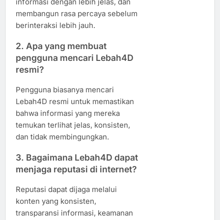
informasi dengan lebih jelas, dan
membangun rasa percaya sebelum
berinteraksi lebih jauh.
2. Apa yang membuat
pengguna mencari Lebah4D
resmi?
Pengguna biasanya mencari
Lebah4D resmi untuk memastikan
bahwa informasi yang mereka
temukan terlihat jelas, konsisten,
dan tidak membingungkan.
3. Bagaimana Lebah4D dapat
menjaga reputasi di internet?
Reputasi dapat dijaga melalui
konten yang konsisten,
transparansi informasi, keamanan