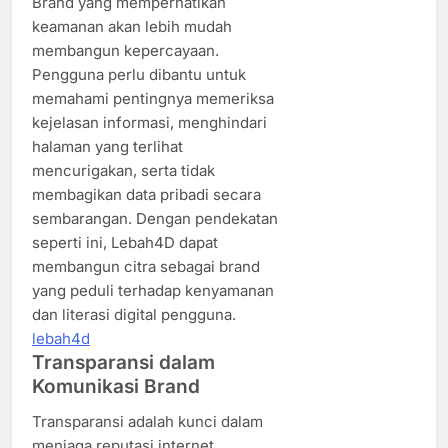
Brand yang memperhatikan
keamanan akan lebih mudah
membangun kepercayaan.
Pengguna perlu dibantu untuk
memahami pentingnya memeriksa
kejelasan informasi, menghindari
halaman yang terlihat
mencurigakan, serta tidak
membagikan data pribadi secara
sembarangan. Dengan pendekatan
seperti ini, Lebah4D dapat
membangun citra sebagai brand
yang peduli terhadap kenyamanan
dan literasi digital pengguna.
lebah4d
Transparansi dalam
Komunikasi Brand
Transparansi adalah kunci dalam
menjaga reputasi internet.