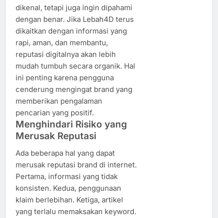
dikenal, tetapi juga ingin dipahami
dengan benar. Jika Lebah4D terus
dikaitkan dengan informasi yang
rapi, aman, dan membantu,
reputasi digitalnya akan lebih
mudah tumbuh secara organik. Hal
ini penting karena pengguna
cenderung mengingat brand yang
memberikan pengalaman
pencarian yang positif.
Menghindari Risiko yang
Merusak Reputasi
Ada beberapa hal yang dapat
merusak reputasi brand di internet.
Pertama, informasi yang tidak
konsisten. Kedua, penggunaan
klaim berlebihan. Ketiga, artikel
yang terlalu memaksakan keyword.