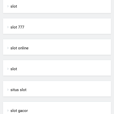
slot
slot 777
slot online
slot
situs slot
slot gacor