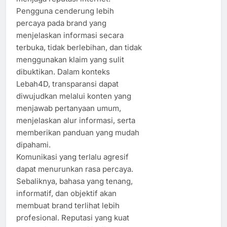
Pengguna cenderung lebih
percaya pada brand yang
menjelaskan informasi secara
terbuka, tidak berlebihan, dan tidak
menggunakan klaim yang sulit
dibuktikan. Dalam konteks
Lebah4D, transparansi dapat
diwujudkan melalui konten yang
menjawab pertanyaan umum,
menjelaskan alur informasi, serta
memberikan panduan yang mudah
dipahami.
Komunikasi yang terlalu agresif
dapat menurunkan rasa percaya.
Sebaliknya, bahasa yang tenang,
informatif, dan objektif akan
membuat brand terlihat lebih
profesional. Reputasi yang kuat