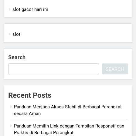
slot gacor hari ini
slot
Search
SEARCH
Recent Posts
Panduan Menjaga Akses Stabil di Berbagai Perangkat
secara Aman
Panduan Memilih Link dengan Tampilan Responsif dan
Praktis di Berbagai Perangkat