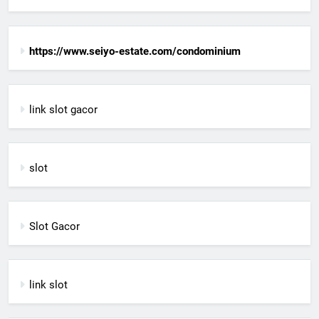
https://www.seiyo-estate.com/condominium
link slot gacor
slot
Slot Gacor
link slot