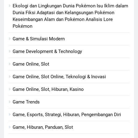
Ekologi dan Lingkungan Dunia Pokémon Isu Iklim dalam
Dunia Fiksi Adaptasi dan Kelangsungan Pokémon
Keseimbangan Alam dan Pokémon Analisis Lore
Pokémon
Game & Simulasi Modern
Game Development & Technology
Game Online, Slot
Game Online, Slot Online, Teknologi & Inovasi
Game Online, Slot, Hiburan, Kasino
Game Trends
Game, Esports, Strategi, Hiburan, Pengembangan Diri
Game, Hiburan, Panduan, Slot