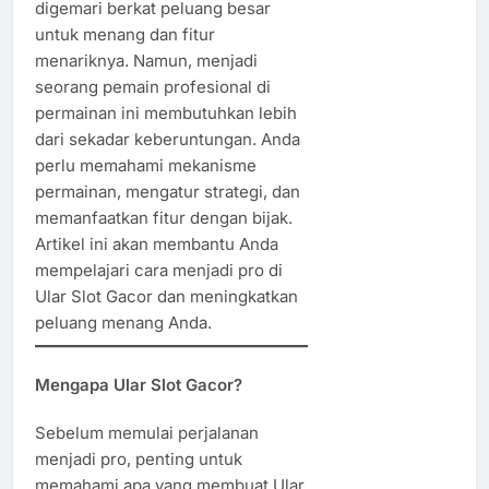
digemari berkat peluang besar
untuk menang dan fitur
menariknya. Namun, menjadi
seorang pemain profesional di
permainan ini membutuhkan lebih
dari sekadar keberuntungan. Anda
perlu memahami mekanisme
permainan, mengatur strategi, dan
memanfaatkan fitur dengan bijak.
Artikel ini akan membantu Anda
mempelajari cara menjadi pro di
Ular Slot Gacor dan meningkatkan
peluang menang Anda.
Mengapa Ular Slot Gacor?
Sebelum memulai perjalanan
menjadi pro, penting untuk
memahami apa yang membuat Ular