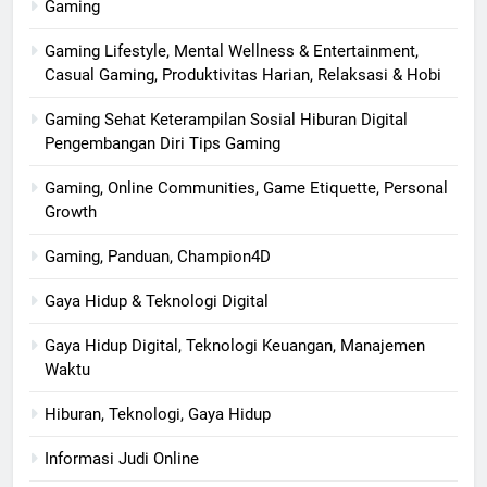
Gaming
Gaming Lifestyle, Mental Wellness & Entertainment,
Casual Gaming, Produktivitas Harian, Relaksasi & Hobi
Gaming Sehat Keterampilan Sosial Hiburan Digital
Pengembangan Diri Tips Gaming
Gaming, Online Communities, Game Etiquette, Personal
Growth
Gaming, Panduan, Champion4D
Gaya Hidup & Teknologi Digital
Gaya Hidup Digital, Teknologi Keuangan, Manajemen
Waktu
Hiburan, Teknologi, Gaya Hidup
Informasi Judi Online