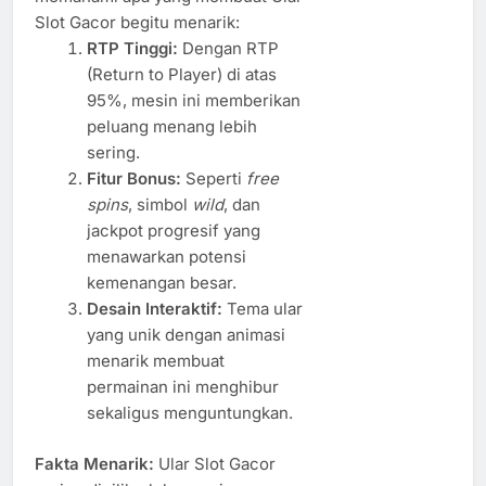
Slot Gacor begitu menarik:
RTP Tinggi:
Dengan RTP
(Return to Player) di atas
95%, mesin ini memberikan
peluang menang lebih
sering.
Fitur Bonus:
Seperti
free
spins
, simbol
wild
, dan
jackpot progresif yang
menawarkan potensi
kemenangan besar.
Desain Interaktif:
Tema ular
yang unik dengan animasi
menarik membuat
permainan ini menghibur
sekaligus menguntungkan.
Fakta Menarik:
Ular Slot Gacor