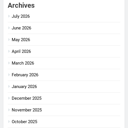
Archives
July 2026
June 2026
May 2026
April 2026
March 2026
February 2026
January 2026
December 2025
November 2025
October 2025