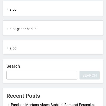
slot
slot gacor hari ini
slot
Search
SEARCH
Recent Posts
Panduan Menjaga Akses Stabil di Berbagai Perangkat