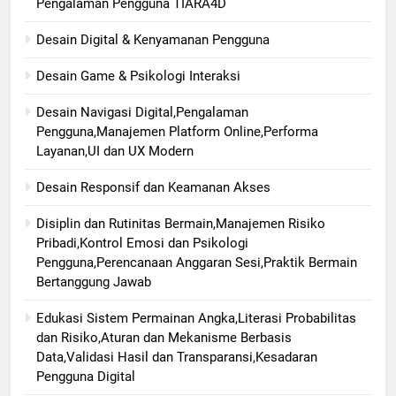
Pengalaman Pengguna TIARA4D
Desain Digital & Kenyamanan Pengguna
Desain Game & Psikologi Interaksi
Desain Navigasi Digital,Pengalaman
Pengguna,Manajemen Platform Online,Performa
Layanan,UI dan UX Modern
Desain Responsif dan Keamanan Akses
Disiplin dan Rutinitas Bermain,Manajemen Risiko
Pribadi,Kontrol Emosi dan Psikologi
Pengguna,Perencanaan Anggaran Sesi,Praktik Bermain
Bertanggung Jawab
Edukasi Sistem Permainan Angka,Literasi Probabilitas
dan Risiko,Aturan dan Mekanisme Berbasis
Data,Validasi Hasil dan Transparansi,Kesadaran
Pengguna Digital