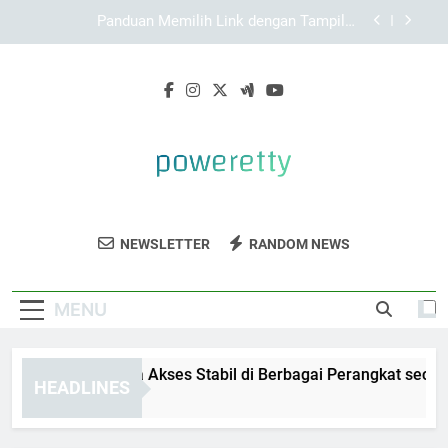
Skip
Panduan Menggunakan KAYA787 Alternatif
to
melalui Ponsel dan Tablet
content
KAYA787 Alternatif dengan Jalur Akses yang
Lebih Fleksibel
Panduan Menjaga Akses Stabil di Berbagai
Perangkat secara Aman
Panduan Memilih Link dengan Tampilan
Responsif dan Praktis di Berbagai Perangkat
Panduan Menggunakan KAYA787 Alternatif
melalui Ponsel dan Tablet
Poweretty
Temukan Produk Kecantikan Dan
KAYA787 Alternatif dengan Jalur Akses yang
NEWSLETTER
RANDOM NEWS
Lebih Fleksibel
Kesehatan Berkualitas Dari Poweretty.
Solusi Terbaik Untuk Merawat Kecantikan
MENU
Anda.
nduan Menjaga Akses Stabil di Berbagai Perangkat secara 
HEADLINES
Weeks Ago