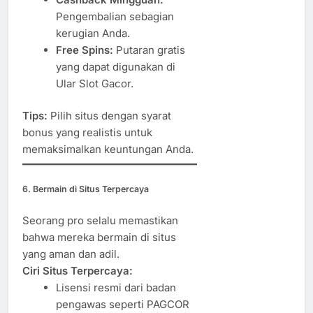
Pengembalian sebagian
kerugian Anda.
Free Spins:
Putaran gratis
yang dapat digunakan di
Ular Slot Gacor.
Tips:
Pilih situs dengan syarat
bonus yang realistis untuk
memaksimalkan keuntungan Anda.
6. Bermain di Situs Terpercaya
Seorang pro selalu memastikan
bahwa mereka bermain di situs
yang aman dan adil.
Ciri Situs Terpercaya:
Lisensi resmi dari badan
pengawas seperti PAGCOR