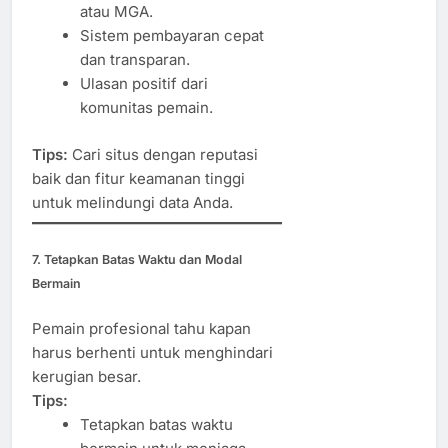
atau MGA.
Sistem pembayaran cepat
dan transparan.
Ulasan positif dari
komunitas pemain.
Tips:
Cari situs dengan reputasi
baik dan fitur keamanan tinggi
untuk melindungi data Anda.
7. Tetapkan Batas Waktu dan Modal
Bermain
Pemain profesional tahu kapan
harus berhenti untuk menghindari
kerugian besar.
Tips:
Tetapkan batas waktu