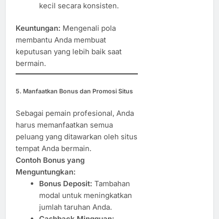
kecil secara konsisten.
Keuntungan:
Mengenali pola
membantu Anda membuat
keputusan yang lebih baik saat
bermain.
5. Manfaatkan Bonus dan Promosi Situs
Sebagai pemain profesional, Anda
harus memanfaatkan semua
peluang yang ditawarkan oleh situs
tempat Anda bermain.
Contoh Bonus yang
Menguntungkan:
Bonus Deposit:
Tambahan
modal untuk meningkatkan
jumlah taruhan Anda.
Cashback Mingguan: