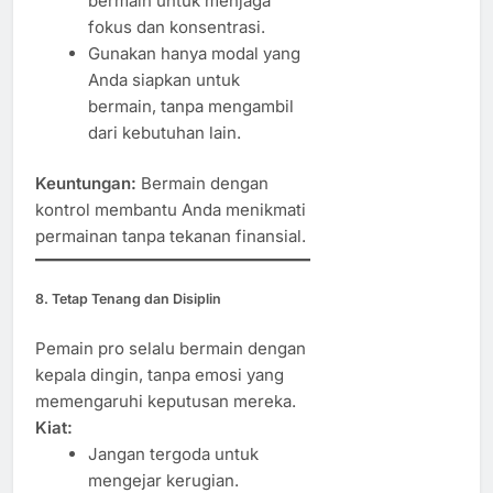
bermain untuk menjaga
fokus dan konsentrasi.
Gunakan hanya modal yang
Anda siapkan untuk
bermain, tanpa mengambil
dari kebutuhan lain.
Keuntungan:
Bermain dengan
kontrol membantu Anda menikmati
permainan tanpa tekanan finansial.
8. Tetap Tenang dan Disiplin
Pemain pro selalu bermain dengan
kepala dingin, tanpa emosi yang
memengaruhi keputusan mereka.
Kiat:
Jangan tergoda untuk
mengejar kerugian.