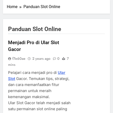
Home
Panduan Slot Online
Panduan Slot Online
Menjadi Pro di Ular Slot
Gacor
f7e60ae
2 years ago
0
7
mins
Pelajari cara menjadi pro di
Ular
Slot
Gacor. Temukan tips, strategi,
dan cara memanfaatkan fitur
permainan untuk meraih
kemenangan maksimal.
Ular Slot Gacor telah menjadi salah
satu permainan slot online paling