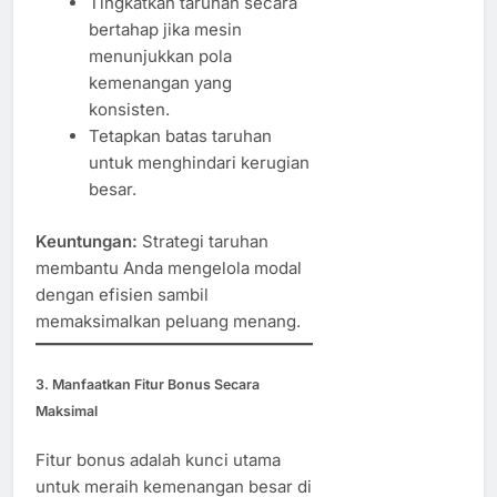
Tingkatkan taruhan secara
bertahap jika mesin
menunjukkan pola
kemenangan yang
konsisten.
Tetapkan batas taruhan
untuk menghindari kerugian
besar.
Keuntungan:
Strategi taruhan
membantu Anda mengelola modal
dengan efisien sambil
memaksimalkan peluang menang.
3. Manfaatkan Fitur Bonus Secara
Maksimal
Fitur bonus adalah kunci utama
untuk meraih kemenangan besar di