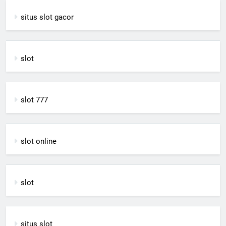
situs slot gacor
slot
slot 777
slot online
slot
situs slot