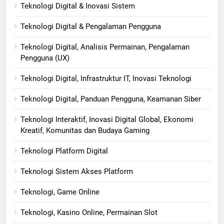
Teknologi Digital & Inovasi Sistem
Teknologi Digital & Pengalaman Pengguna
Teknologi Digital, Analisis Permainan, Pengalaman
Pengguna (UX)
Teknologi Digital, Infrastruktur IT, Inovasi Teknologi
Teknologi Digital, Panduan Pengguna, Keamanan Siber
Teknologi Interaktif, Inovasi Digital Global, Ekonomi
Kreatif, Komunitas dan Budaya Gaming
Teknologi Platform Digital
Teknologi Sistem Akses Platform
Teknologi, Game Online
Teknologi, Kasino Online, Permainan Slot