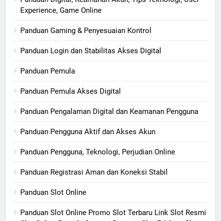
Experience, Game Online
Panduan Gaming & Penyesuaian Kontrol
Panduan Login dan Stabilitas Akses Digital
Panduan Pemula
Panduan Pemula Akses Digital
Panduan Pengalaman Digital dan Keamanan Pengguna
Panduan Pengguna Aktif dan Akses Akun
Panduan Pengguna, Teknologi, Perjudian Online
Panduan Registrasi Aman dan Koneksi Stabil
Panduan Slot Online
Panduan Slot Online Promo Slot Terbaru Link Slot Resmi