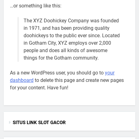
…or something like this:
The XYZ Doohickey Company was founded
in 1971, and has been providing quality
doohickeys to the public ever since. Located
in Gotham City, XYZ employs over 2,000
people and does all kinds of awesome
things for the Gotham community.
As a new WordPress user, you should go to
your
dashboard
to delete this page and create new pages
for your content. Have fun!
SITUS LINK SLOT GACOR