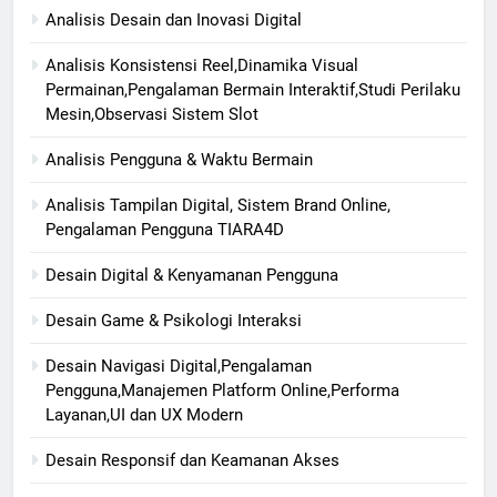
Analisis Desain dan Inovasi Digital
Analisis Konsistensi Reel,Dinamika Visual
Permainan,Pengalaman Bermain Interaktif,Studi Perilaku
Mesin,Observasi Sistem Slot
Analisis Pengguna & Waktu Bermain
Analisis Tampilan Digital, Sistem Brand Online,
Pengalaman Pengguna TIARA4D
Desain Digital & Kenyamanan Pengguna
Desain Game & Psikologi Interaksi
Desain Navigasi Digital,Pengalaman
Pengguna,Manajemen Platform Online,Performa
Layanan,UI dan UX Modern
Desain Responsif dan Keamanan Akses