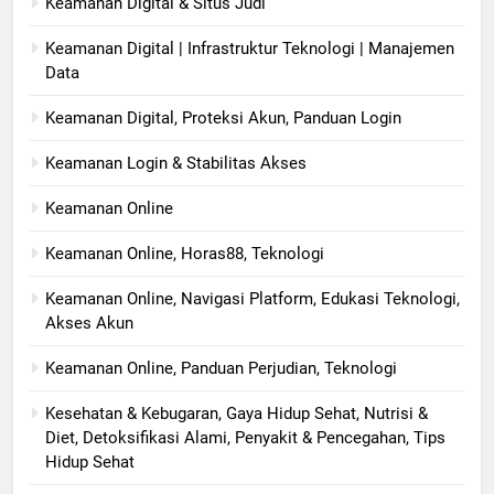
Keamanan Digital & Situs Judi
Keamanan Digital | Infrastruktur Teknologi | Manajemen
Data
Keamanan Digital, Proteksi Akun, Panduan Login
Keamanan Login & Stabilitas Akses
Keamanan Online
Keamanan Online, Horas88, Teknologi
Keamanan Online, Navigasi Platform, Edukasi Teknologi,
Akses Akun
Keamanan Online, Panduan Perjudian, Teknologi
Kesehatan & Kebugaran, Gaya Hidup Sehat, Nutrisi &
Diet, Detoksifikasi Alami, Penyakit & Pencegahan, Tips
Hidup Sehat