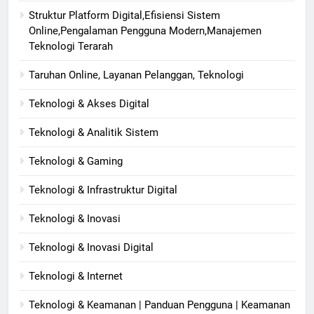
Struktur Platform Digital,Efisiensi Sistem
Online,Pengalaman Pengguna Modern,Manajemen
Teknologi Terarah
Taruhan Online, Layanan Pelanggan, Teknologi
Teknologi & Akses Digital
Teknologi & Analitik Sistem
Teknologi & Gaming
Teknologi & Infrastruktur Digital
Teknologi & Inovasi
Teknologi & Inovasi Digital
Teknologi & Internet
Teknologi & Keamanan | Panduan Pengguna | Keamanan