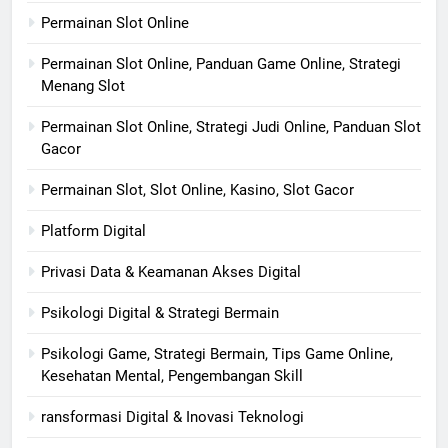
Permainan Slot Online
Permainan Slot Online, Panduan Game Online, Strategi
Menang Slot
Permainan Slot Online, Strategi Judi Online, Panduan Slot
Gacor
Permainan Slot, Slot Online, Kasino, Slot Gacor
Platform Digital
Privasi Data & Keamanan Akses Digital
Psikologi Digital & Strategi Bermain
Psikologi Game, Strategi Bermain, Tips Game Online,
Kesehatan Mental, Pengembangan Skill
ransformasi Digital & Inovasi Teknologi