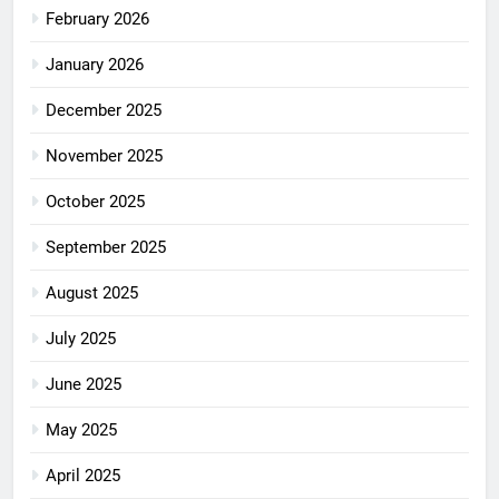
February 2026
January 2026
December 2025
November 2025
October 2025
September 2025
August 2025
July 2025
June 2025
May 2025
April 2025