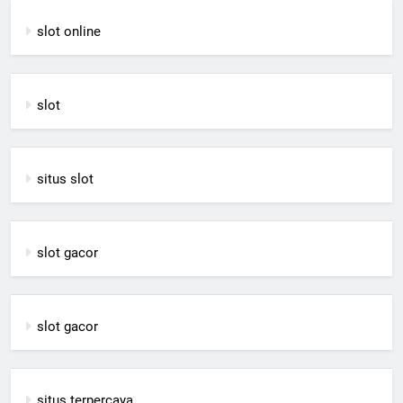
slot online
slot
situs slot
slot gacor
slot gacor
situs terpercaya