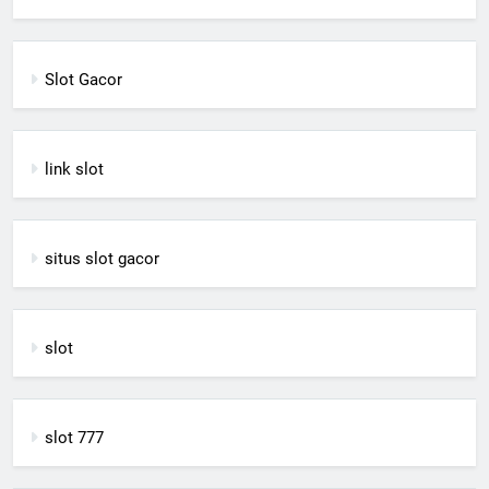
Slot Gacor
link slot
situs slot gacor
slot
slot 777