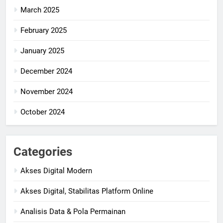
March 2025
February 2025
January 2025
December 2024
November 2024
October 2024
Categories
Akses Digital Modern
Akses Digital, Stabilitas Platform Online
Analisis Data & Pola Permainan