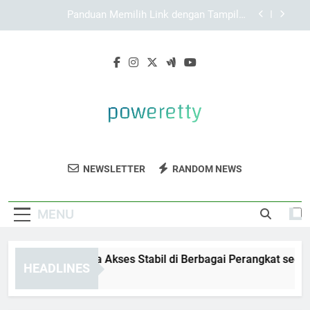
Skip
Panduan Menggunakan KAYA787 Alternatif
to
melalui Ponsel dan Tablet
content
KAYA787 Alternatif dengan Jalur Akses yang
Lebih Fleksibel
Panduan Menjaga Akses Stabil di Berbagai
Perangkat secara Aman
Panduan Memilih Link dengan Tampilan
Responsif dan Praktis di Berbagai Perangkat
Panduan Menggunakan KAYA787 Alternatif
melalui Ponsel dan Tablet
Poweretty
Temukan Produk Kecantikan Dan
KAYA787 Alternatif dengan Jalur Akses yang
NEWSLETTER
RANDOM NEWS
Lebih Fleksibel
Kesehatan Berkualitas Dari Poweretty.
Solusi Terbaik Untuk Merawat Kecantikan
MENU
Anda.
anduan Menjaga Akses Stabil di Berbagai Perangkat secara 
HEADLINES
 Weeks Ago