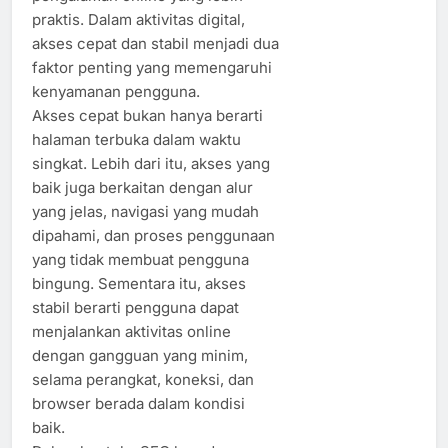
praktis. Dalam aktivitas digital,
akses cepat dan stabil menjadi dua
faktor penting yang memengaruhi
kenyamanan pengguna.
Akses cepat bukan hanya berarti
halaman terbuka dalam waktu
singkat. Lebih dari itu, akses yang
baik juga berkaitan dengan alur
yang jelas, navigasi yang mudah
dipahami, dan proses penggunaan
yang tidak membuat pengguna
bingung. Sementara itu, akses
stabil berarti pengguna dapat
menjalankan aktivitas online
dengan gangguan yang minim,
selama perangkat, koneksi, dan
browser berada dalam kondisi
baik.