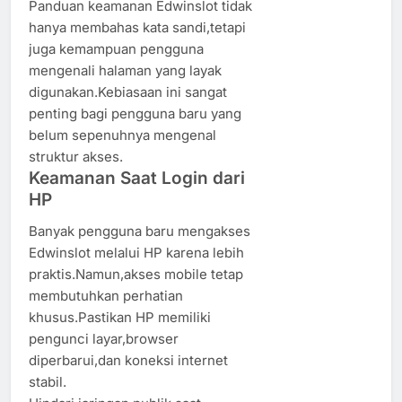
Panduan keamanan Edwinslot tidak
hanya membahas kata sandi,tetapi
juga kemampuan pengguna
mengenali halaman yang layak
digunakan.Kebiasaan ini sangat
penting bagi pengguna baru yang
belum sepenuhnya mengenal
struktur akses.
Keamanan Saat Login dari
HP
Banyak pengguna baru mengakses
Edwinslot melalui HP karena lebih
praktis.Namun,akses mobile tetap
membutuhkan perhatian
khusus.Pastikan HP memiliki
pengunci layar,browser
diperbarui,dan koneksi internet
stabil.