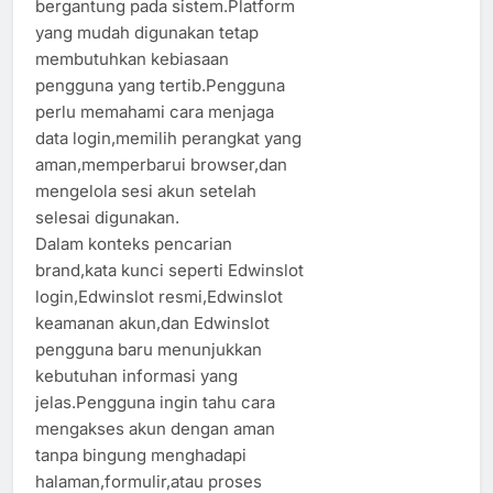
bergantung pada sistem.Platform
yang mudah digunakan tetap
membutuhkan kebiasaan
pengguna yang tertib.Pengguna
perlu memahami cara menjaga
data login,memilih perangkat yang
aman,memperbarui browser,dan
mengelola sesi akun setelah
selesai digunakan.
Dalam konteks pencarian
brand,kata kunci seperti Edwinslot
login,Edwinslot resmi,Edwinslot
keamanan akun,dan Edwinslot
pengguna baru menunjukkan
kebutuhan informasi yang
jelas.Pengguna ingin tahu cara
mengakses akun dengan aman
tanpa bingung menghadapi
halaman,formulir,atau proses