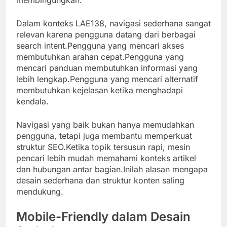
Dalam konteks LAE138, navigasi sederhana sangat
relevan karena pengguna datang dari berbagai
search intent.Pengguna yang mencari akses
membutuhkan arahan cepat.Pengguna yang
mencari panduan membutuhkan informasi yang
lebih lengkap.Pengguna yang mencari alternatif
membutuhkan kejelasan ketika menghadapi
kendala.
Navigasi yang baik bukan hanya memudahkan
pengguna, tetapi juga membantu memperkuat
struktur SEO.Ketika topik tersusun rapi, mesin
pencari lebih mudah memahami konteks artikel
dan hubungan antar bagian.Inilah alasan mengapa
desain sederhana dan struktur konten saling
mendukung.
Mobile-Friendly dalam Desain