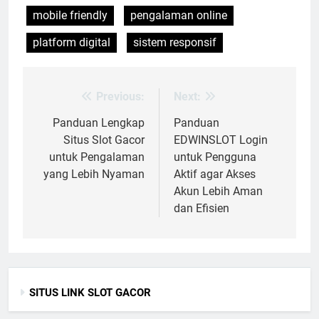
mobile friendly
pengalaman online
platform digital
sistem responsif
Previous:
Next:
Post
navigation
Panduan Lengkap
Panduan
Situs Slot Gacor
EDWINSLOT Login
untuk Pengalaman
untuk Pengguna
yang Lebih Nyaman
Aktif agar Akses
Akun Lebih Aman
dan Efisien
SITUS LINK SLOT GACOR