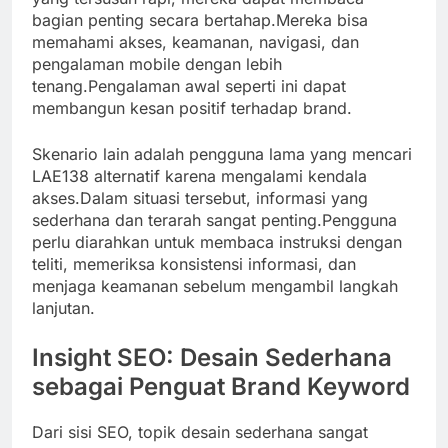
bagian penting secara bertahap.Mereka bisa
memahami akses, keamanan, navigasi, dan
pengalaman mobile dengan lebih
tenang.Pengalaman awal seperti ini dapat
membangun kesan positif terhadap brand.
Skenario lain adalah pengguna lama yang mencari
LAE138 alternatif karena mengalami kendala
akses.Dalam situasi tersebut, informasi yang
sederhana dan terarah sangat penting.Pengguna
perlu diarahkan untuk membaca instruksi dengan
teliti, memeriksa konsistensi informasi, dan
menjaga keamanan sebelum mengambil langkah
lanjutan.
Insight SEO: Desain Sederhana
sebagai Penguat Brand Keyword
Dari sisi SEO, topik desain sederhana sangat