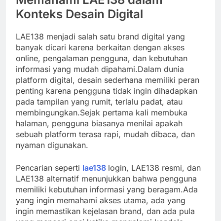
Konteks Desain Digital
LAE138 menjadi salah satu brand digital yang
banyak dicari karena berkaitan dengan akses
online, pengalaman pengguna, dan kebutuhan
informasi yang mudah dipahami.Dalam dunia
platform digital, desain sederhana memiliki peran
penting karena pengguna tidak ingin dihadapkan
pada tampilan yang rumit, terlalu padat, atau
membingungkan.Sejak pertama kali membuka
halaman, pengguna biasanya menilai apakah
sebuah platform terasa rapi, mudah dibaca, dan
nyaman digunakan.
Pencarian seperti
lae138
login, LAE138 resmi, dan
LAE138 alternatif menunjukkan bahwa pengguna
memiliki kebutuhan informasi yang beragam.Ada
yang ingin memahami akses utama, ada yang
ingin memastikan kejelasan brand, dan ada pula