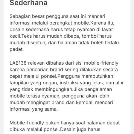
Sederhana
Sebagian besar pengguna saat ini mencari
informasi melalui perangkat mobile.Karena itu,
desain sederhana harus tetap nyaman di layar
kecil.Teks harus mudah dibaca, tombol harus
mudah disentuh, dan halaman tidak boleh terlalu
padat.
LAE138 relevan dibahas dari sisi mobile-friendly
karena pencarian brand sering dilakukan secara
cepat melalui ponsel.Pengguna membutuhkan
tampilan yang ringan, instruksi yang jelas, dan alur
yang tidak membingungkan.Jika pengalaman
mobile terasa nyaman, pengguna akan lebih
mudah mengingat brand dan kembali mencari
informasi yang sama.
Mobile-friendly bukan hanya soal halaman dapat
dibuka melalui ponsel.Desain juga harus