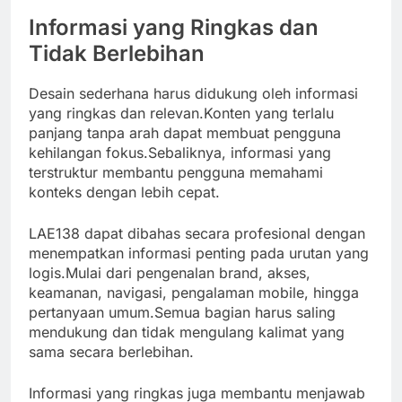
Informasi yang Ringkas dan
Tidak Berlebihan
Desain sederhana harus didukung oleh informasi
yang ringkas dan relevan.Konten yang terlalu
panjang tanpa arah dapat membuat pengguna
kehilangan fokus.Sebaliknya, informasi yang
terstruktur membantu pengguna memahami
konteks dengan lebih cepat.
LAE138 dapat dibahas secara profesional dengan
menempatkan informasi penting pada urutan yang
logis.Mulai dari pengenalan brand, akses,
keamanan, navigasi, pengalaman mobile, hingga
pertanyaan umum.Semua bagian harus saling
mendukung dan tidak mengulang kalimat yang
sama secara berlebihan.
Informasi yang ringkas juga membantu menjawab