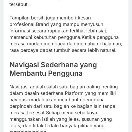
tersebut.
Tampilan bersih juga memberi kesan
profesional.Brand yang mampu menyusun
informasi secara rapi akan terlihat lebih siap
memenuhi kebutuhan pengguna.Ketika pengguna
merasa mudah membaca dan memahami halaman,
rasa percaya dapat tumbuh secara lebih natural.
Navigasi Sederhana yang
Membantu Pengguna
Navigasi adalah salah satu bagian paling penting
dalam desain sederhana.Platform yang memiliki
navigasi mudah akan membantu pengguna
berpindah dari satu bagian ke bagian lain tanpa
merasa tersesat.Setiap menu sebaiknya
menggunakan istilah yang jelas, susunan yang
logis, dan tidak terlalu banyak pilihan yang
membingungkan.