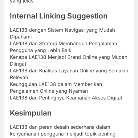
yang jelas.
Internal Linking Suggestion
LAE138 dengan Sistem Navigasi yang Mudah
Dipahami
LAE138 dan Strategi Membangun Pengalaman
Pengguna yang Lebih Baik
Kenapa LAE138 Menjadi Brand Online yang Mudah
Diingat
LAE138 dan Kualitas Layanan Online yang Semakin
Relevan
Keunggulan LAE138 dalam Memberikan
Pengalaman Online yang Nyaman
LAE138 dan Pentingnya Keamanan Akses Digital
Kesimpulan
LAE138 dan peran desain sederhana dalam
kenyamanan pengguna menjadi topik penting