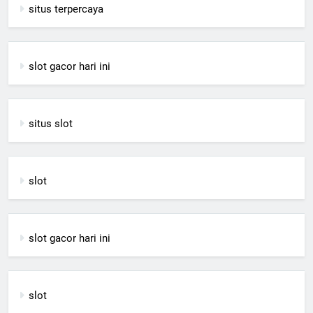
situs terpercaya
slot gacor hari ini
situs slot
slot
slot gacor hari ini
slot