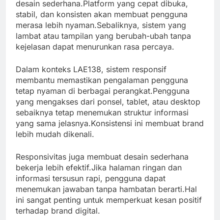
desain sederhana.Platform yang cepat dibuka,
stabil, dan konsisten akan membuat pengguna
merasa lebih nyaman.Sebaliknya, sistem yang
lambat atau tampilan yang berubah-ubah tanpa
kejelasan dapat menurunkan rasa percaya.
Dalam konteks LAE138, sistem responsif
membantu memastikan pengalaman pengguna
tetap nyaman di berbagai perangkat.Pengguna
yang mengakses dari ponsel, tablet, atau desktop
sebaiknya tetap menemukan struktur informasi
yang sama jelasnya.Konsistensi ini membuat brand
lebih mudah dikenali.
Responsivitas juga membuat desain sederhana
bekerja lebih efektif.Jika halaman ringan dan
informasi tersusun rapi, pengguna dapat
menemukan jawaban tanpa hambatan berarti.Hal
ini sangat penting untuk memperkuat kesan positif
terhadap brand digital.