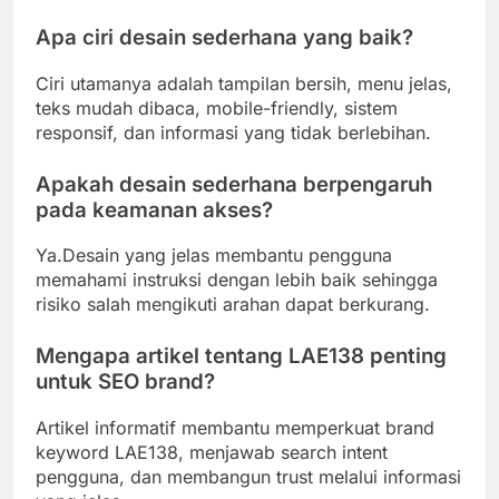
Apa ciri desain sederhana yang baik?
Ciri utamanya adalah tampilan bersih, menu jelas,
teks mudah dibaca, mobile-friendly, sistem
responsif, dan informasi yang tidak berlebihan.
Apakah desain sederhana berpengaruh
pada keamanan akses?
Ya.Desain yang jelas membantu pengguna
memahami instruksi dengan lebih baik sehingga
risiko salah mengikuti arahan dapat berkurang.
Mengapa artikel tentang LAE138 penting
untuk SEO brand?
Artikel informatif membantu memperkuat brand
keyword LAE138, menjawab search intent
pengguna, dan membangun trust melalui informasi