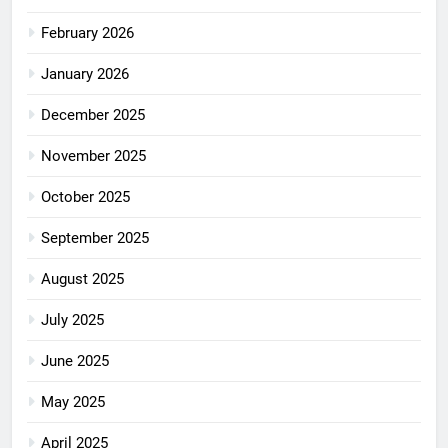
February 2026
January 2026
December 2025
November 2025
October 2025
September 2025
August 2025
July 2025
June 2025
May 2025
April 2025