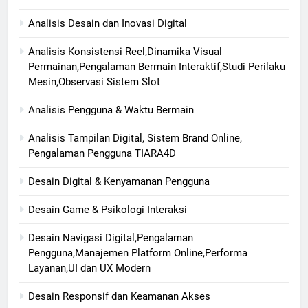
Analisis Desain dan Inovasi Digital
Analisis Konsistensi Reel,Dinamika Visual
Permainan,Pengalaman Bermain Interaktif,Studi Perilaku
Mesin,Observasi Sistem Slot
Analisis Pengguna & Waktu Bermain
Analisis Tampilan Digital, Sistem Brand Online,
Pengalaman Pengguna TIARA4D
Desain Digital & Kenyamanan Pengguna
Desain Game & Psikologi Interaksi
Desain Navigasi Digital,Pengalaman
Pengguna,Manajemen Platform Online,Performa
Layanan,UI dan UX Modern
Desain Responsif dan Keamanan Akses