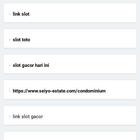
link slot
slot toto
slot gacor hari ini
https://www.seiyo-estate.com/condominium
link slot gacor