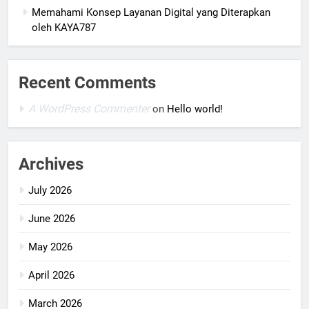
Memahami Konsep Layanan Digital yang Diterapkan
oleh KAYA787
Recent Comments
A WordPress Commenter
on
Hello world!
Archives
July 2026
June 2026
May 2026
April 2026
March 2026