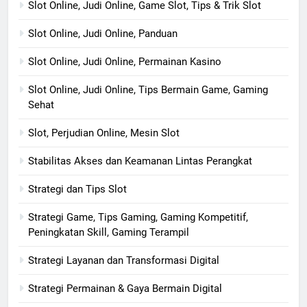
Slot Online, Judi Online, Game Slot, Tips & Trik Slot
Slot Online, Judi Online, Panduan
Slot Online, Judi Online, Permainan Kasino
Slot Online, Judi Online, Tips Bermain Game, Gaming
Sehat
Slot, Perjudian Online, Mesin Slot
Stabilitas Akses dan Keamanan Lintas Perangkat
Strategi dan Tips Slot
Strategi Game, Tips Gaming, Gaming Kompetitif,
Peningkatan Skill, Gaming Terampil
Strategi Layanan dan Transformasi Digital
Strategi Permainan & Gaya Bermain Digital