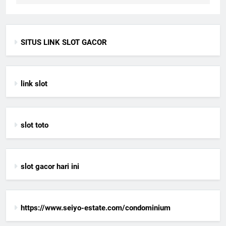
SITUS LINK SLOT GACOR
link slot
slot toto
slot gacor hari ini
https://www.seiyo-estate.com/condominium