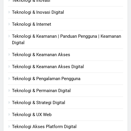
Teknologi & Inovasi
Teknologi & Inovasi Digital
Teknologi & Internet
Teknologi & Keamanan | Panduan Pengguna | Keamanan
Digital
Teknologi & Keamanan Akses
Teknologi & Keamanan Akses Digital
Teknologi & Pengalaman Pengguna
Teknologi & Permainan Digital
Teknologi & Strategi Digital
Teknologi & UX Web
Teknologi Akses Platform Digital