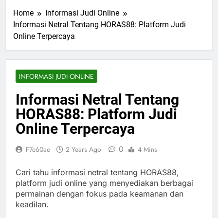
Home
Informasi Judi Online
Informasi Netral Tentang HORAS88: Platform Judi
Online Terpercaya
INFORMASI JUDI ONLINE
Informasi Netral Tentang
HORAS88: Platform Judi
Online Terpercaya
0
F7e60ae
2 Years Ago
4 Mins
Cari tahu informasi netral tentang HORAS88,
platform judi online yang menyediakan berbagai
permainan dengan fokus pada keamanan dan
keadilan.