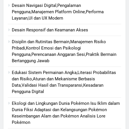
Desain Navigasi Digital,Pengalaman
Pengguna,Manajemen Platform Online,Performa
Layanan,UI dan UX Modern
Desain Responsif dan Keamanan Akses
Disiplin dan Rutinitas Bermain,Manajemen Risiko
Pribadi,Kontrol Emosi dan Psikologi
Pengguna,Perencanaan Anggaran Sesi,Praktik Bermain
Bertanggung Jawab
Edukasi Sistem Permainan Angka,Literasi Probabilitas
dan Risiko,Aturan dan Mekanisme Berbasis
Data,Validasi Hasil dan Transparansi,Kesadaran
Pengguna Digital
Ekologi dan Lingkungan Dunia Pokémon Isu Iklim dalam
Dunia Fiksi Adaptasi dan Kelangsungan Pokémon
Keseimbangan Alam dan Pokémon Analisis Lore
Pokémon