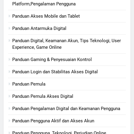
Platform,Pengalaman Pengguna
Panduan Akses Mobile dan Tablet
Panduan Antarmuka Digital
Panduan Digital, Keamanan Akun, Tips Teknologi, User
Experience, Game Online
Panduan Gaming & Penyesuaian Kontrol
Panduan Login dan Stabilitas Akses Digital
Panduan Pemula
Panduan Pemula Akses Digital
Panduan Pengalaman Digital dan Keamanan Pengguna
Panduan Pengguna Aktif dan Akses Akun
Panduan Pengguna, Teknologi, Perjudian Online