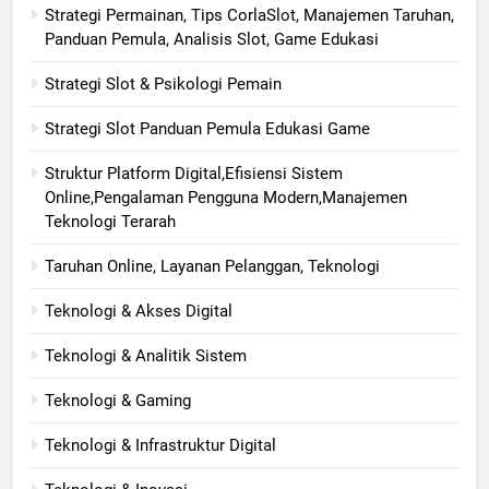
Strategi Permainan, Tips CorlaSlot, Manajemen Taruhan,
Panduan Pemula, Analisis Slot, Game Edukasi
Strategi Slot & Psikologi Pemain
Strategi Slot Panduan Pemula Edukasi Game
Struktur Platform Digital,Efisiensi Sistem
Online,Pengalaman Pengguna Modern,Manajemen
Teknologi Terarah
Taruhan Online, Layanan Pelanggan, Teknologi
Teknologi & Akses Digital
Teknologi & Analitik Sistem
Teknologi & Gaming
Teknologi & Infrastruktur Digital