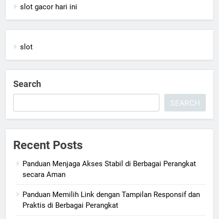
slot gacor hari ini
slot
Search
SEARCH
Recent Posts
Panduan Menjaga Akses Stabil di Berbagai Perangkat
secara Aman
Panduan Memilih Link dengan Tampilan Responsif dan
Praktis di Berbagai Perangkat