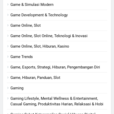
Game & Simulasi Modern
Game Development & Technology
Game Online, Slot
Game Online, Slot Online, Teknologi & Inovasi
Game Online, Slot, Hiburan, Kasino
Game Trends
Game, Esports, Strategi, Hiburan, Pengembangan Diri
Game, Hiburan, Panduan, Slot
Gaming
Gaming Lifestyle, Mental Wellness & Entertainment,
Casual Gaming, Produktivitas Harian, Relaksasi & Hobi