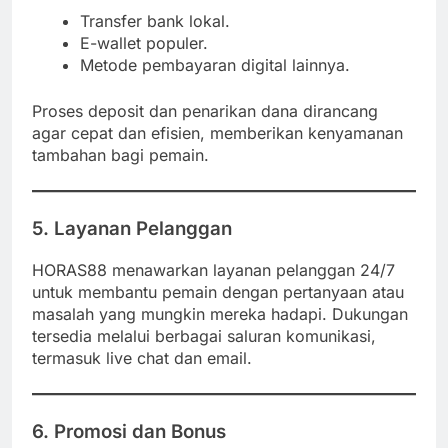
Transfer bank lokal.
E-wallet populer.
Metode pembayaran digital lainnya.
Proses deposit dan penarikan dana dirancang
agar cepat dan efisien, memberikan kenyamanan
tambahan bagi pemain.
5. Layanan Pelanggan
HORAS88 menawarkan layanan pelanggan 24/7
untuk membantu pemain dengan pertanyaan atau
masalah yang mungkin mereka hadapi. Dukungan
tersedia melalui berbagai saluran komunikasi,
termasuk live chat dan email.
6. Promosi dan Bonus