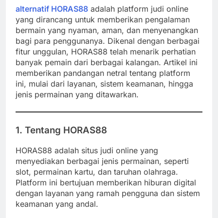
alternatif HORAS88
adalah platform judi online
yang dirancang untuk memberikan pengalaman
bermain yang nyaman, aman, dan menyenangkan
bagi para penggunanya. Dikenal dengan berbagai
fitur unggulan, HORAS88 telah menarik perhatian
banyak pemain dari berbagai kalangan. Artikel ini
memberikan pandangan netral tentang platform
ini, mulai dari layanan, sistem keamanan, hingga
jenis permainan yang ditawarkan.
1. Tentang HORAS88
HORAS88 adalah situs judi online yang
menyediakan berbagai jenis permainan, seperti
slot, permainan kartu, dan taruhan olahraga.
Platform ini bertujuan memberikan hiburan digital
dengan layanan yang ramah pengguna dan sistem
keamanan yang andal.