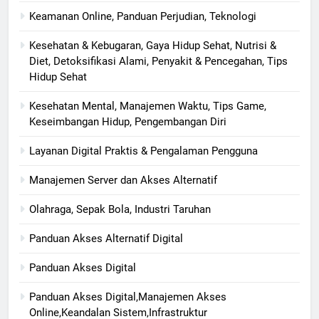
Keamanan Online, Panduan Perjudian, Teknologi
Kesehatan & Kebugaran, Gaya Hidup Sehat, Nutrisi &
Diet, Detoksifikasi Alami, Penyakit & Pencegahan, Tips
Hidup Sehat
Kesehatan Mental, Manajemen Waktu, Tips Game,
Keseimbangan Hidup, Pengembangan Diri
Layanan Digital Praktis & Pengalaman Pengguna
Manajemen Server dan Akses Alternatif
Olahraga, Sepak Bola, Industri Taruhan
Panduan Akses Alternatif Digital
Panduan Akses Digital
Panduan Akses Digital,Manajemen Akses
Online,Keandalan Sistem,Infrastruktur