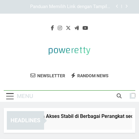
Skip
Panduan Menggunakan KAYA787 Alternatif
to
melalui Ponsel dan Tablet
content
KAYA787 Alternatif dengan Jalur Akses yang
Lebih Fleksibel
Panduan Menjaga Akses Stabil di Berbagai
Perangkat secara Aman
Panduan Memilih Link dengan Tampilan
Responsif dan Praktis di Berbagai Perangkat
Panduan Menggunakan KAYA787 Alternatif
melalui Ponsel dan Tablet
Poweretty
Temukan Produk Kecantikan Dan
KAYA787 Alternatif dengan Jalur Akses yang
NEWSLETTER
RANDOM NEWS
Lebih Fleksibel
Kesehatan Berkualitas Dari Poweretty.
Solusi Terbaik Untuk Merawat Kecantikan
MENU
Anda.
nduan Menjaga Akses Stabil di Berbagai Perangkat secara 
HEADLINES
Weeks Ago