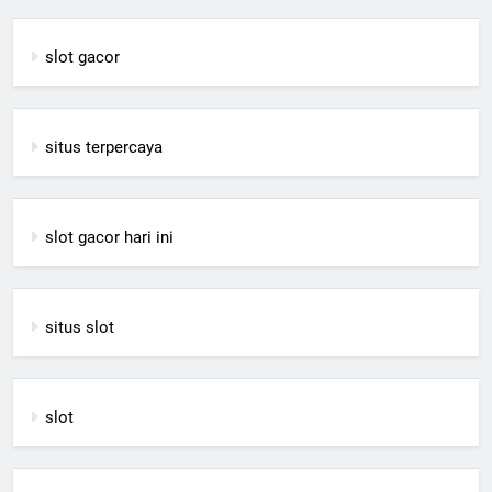
slot gacor
situs terpercaya
slot gacor hari ini
situs slot
slot