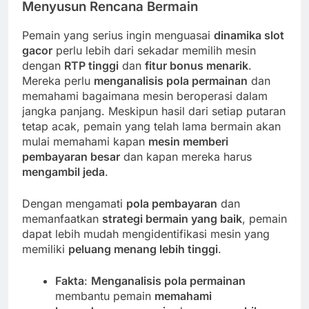
Menyusun Rencana Bermain
Pemain yang serius ingin menguasai
dinamika slot
gacor
perlu lebih dari sekadar memilih mesin
dengan
RTP tinggi
dan
fitur bonus menarik
.
Mereka perlu
menganalisis pola permainan
dan
memahami bagaimana mesin beroperasi dalam
jangka panjang. Meskipun hasil dari setiap putaran
tetap acak, pemain yang telah lama bermain akan
mulai memahami kapan
mesin memberi
pembayaran besar
dan kapan mereka harus
mengambil jeda
.
Dengan mengamati
pola pembayaran
dan
memanfaatkan
strategi bermain yang baik
, pemain
dapat lebih mudah mengidentifikasi mesin yang
memiliki
peluang menang lebih tinggi
.
Fakta
:
Menganalisis pola permainan
membantu pemain
memahami