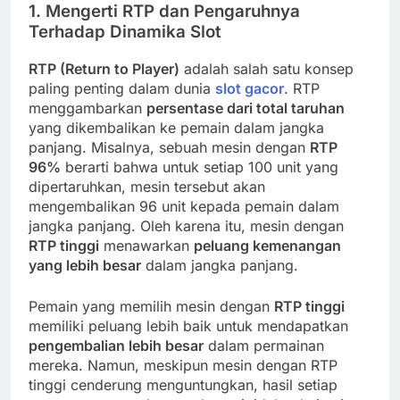
1.
Mengerti RTP dan Pengaruhnya
Terhadap Dinamika Slot
RTP (Return to Player)
adalah salah satu konsep
paling penting dalam dunia
slot gacor
. RTP
menggambarkan
persentase dari total taruhan
yang dikembalikan ke pemain dalam jangka
panjang. Misalnya, sebuah mesin dengan
RTP
96%
berarti bahwa untuk setiap 100 unit yang
dipertaruhkan, mesin tersebut akan
mengembalikan 96 unit kepada pemain dalam
jangka panjang. Oleh karena itu, mesin dengan
RTP tinggi
menawarkan
peluang kemenangan
yang lebih besar
dalam jangka panjang.
Pemain yang memilih mesin dengan
RTP tinggi
memiliki peluang lebih baik untuk mendapatkan
pengembalian lebih besar
dalam permainan
mereka. Namun, meskipun mesin dengan RTP
tinggi cenderung menguntungkan, hasil setiap