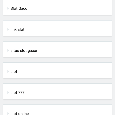
Slot Gacor
link slot
situs slot gacor
slot
slot 777
slot online