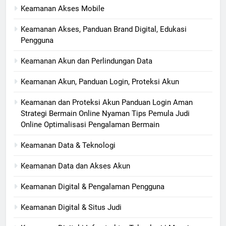
Keamanan Akses Mobile
Keamanan Akses, Panduan Brand Digital, Edukasi
Pengguna
Keamanan Akun dan Perlindungan Data
Keamanan Akun, Panduan Login, Proteksi Akun
Keamanan dan Proteksi Akun Panduan Login Aman
Strategi Bermain Online Nyaman Tips Pemula Judi
Online Optimalisasi Pengalaman Bermain
Keamanan Data & Teknologi
Keamanan Data dan Akses Akun
Keamanan Digital & Pengalaman Pengguna
Keamanan Digital & Situs Judi