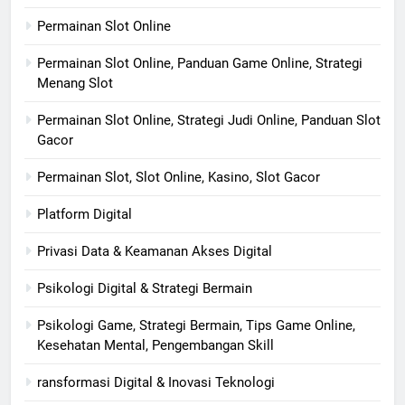
Permainan Slot Online
Permainan Slot Online, Panduan Game Online, Strategi
Menang Slot
Permainan Slot Online, Strategi Judi Online, Panduan Slot
Gacor
Permainan Slot, Slot Online, Kasino, Slot Gacor
Platform Digital
Privasi Data & Keamanan Akses Digital
Psikologi Digital & Strategi Bermain
Psikologi Game, Strategi Bermain, Tips Game Online,
Kesehatan Mental, Pengembangan Skill
ransformasi Digital & Inovasi Teknologi