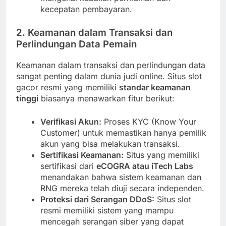
kecepatan pembayaran.
2.
Keamanan dalam Transaksi dan
Perlindungan Data Pemain
Keamanan dalam transaksi dan perlindungan data
sangat penting dalam dunia judi online. Situs slot
gacor resmi yang memiliki
standar keamanan
tinggi
biasanya menawarkan fitur berikut:
Verifikasi Akun:
Proses KYC (Know Your
Customer) untuk memastikan hanya pemilik
akun yang bisa melakukan transaksi.
Sertifikasi Keamanan:
Situs yang memiliki
sertifikasi dari
eCOGRA atau iTech Labs
menandakan bahwa sistem keamanan dan
RNG mereka telah diuji secara independen.
Proteksi dari Serangan DDoS:
Situs slot
resmi memiliki sistem yang mampu
mencegah serangan siber yang dapat