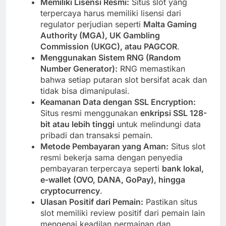
Memiliki Lisensi Resmi:
Situs slot yang
terpercaya harus memiliki lisensi dari
regulator perjudian seperti
Malta Gaming
Authority (MGA), UK Gambling
Commission (UKGC), atau PAGCOR
.
Menggunakan Sistem RNG (Random
Number Generator):
RNG memastikan
bahwa setiap putaran slot bersifat acak dan
tidak bisa dimanipulasi.
Keamanan Data dengan SSL Encryption:
Situs resmi menggunakan
enkripsi SSL 128-
bit atau lebih tinggi
untuk melindungi data
pribadi dan transaksi pemain.
Metode Pembayaran yang Aman:
Situs slot
resmi bekerja sama dengan penyedia
pembayaran terpercaya seperti
bank lokal,
e-wallet (OVO, DANA, GoPay), hingga
cryptocurrency
.
Ulasan Positif dari Pemain:
Pastikan situs
slot memiliki review positif dari pemain lain
mengenai keadilan permainan dan