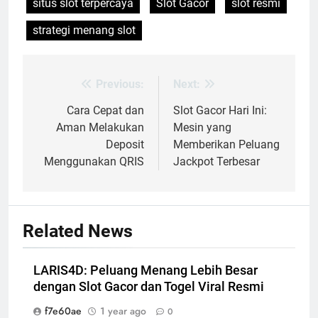
situs slot terpercaya
Slot Gacor
slot resmi
strategi menang slot
Previous:
Next:
Post
navigation
Cara Cepat dan
Slot Gacor Hari Ini:
Aman Melakukan
Mesin yang
Deposit
Memberikan Peluang
Menggunakan QRIS
Jackpot Terbesar
Related News
LARIS4D: Peluang Menang Lebih Besar
dengan Slot Gacor dan Togel Viral Resmi
f7e60ae
1 year ago
0