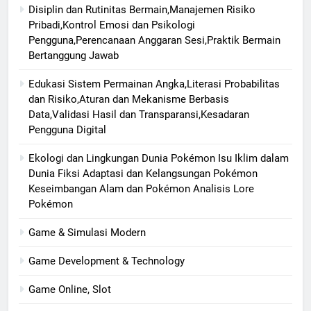
Disiplin dan Rutinitas Bermain,Manajemen Risiko
Pribadi,Kontrol Emosi dan Psikologi
Pengguna,Perencanaan Anggaran Sesi,Praktik Bermain
Bertanggung Jawab
Edukasi Sistem Permainan Angka,Literasi Probabilitas
dan Risiko,Aturan dan Mekanisme Berbasis
Data,Validasi Hasil dan Transparansi,Kesadaran
Pengguna Digital
Ekologi dan Lingkungan Dunia Pokémon Isu Iklim dalam
Dunia Fiksi Adaptasi dan Kelangsungan Pokémon
Keseimbangan Alam dan Pokémon Analisis Lore
Pokémon
Game & Simulasi Modern
Game Development & Technology
Game Online, Slot