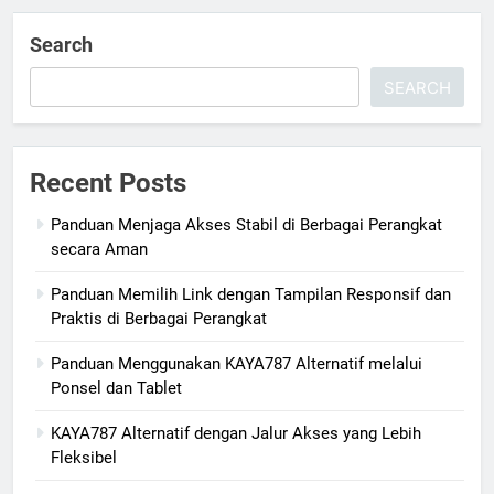
Search
SEARCH
Recent Posts
Panduan Menjaga Akses Stabil di Berbagai Perangkat
secara Aman
Panduan Memilih Link dengan Tampilan Responsif dan
Praktis di Berbagai Perangkat
Panduan Menggunakan KAYA787 Alternatif melalui
Ponsel dan Tablet
KAYA787 Alternatif dengan Jalur Akses yang Lebih
Fleksibel