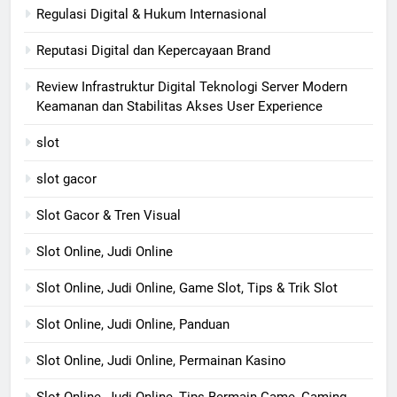
Regulasi Digital & Hukum Internasional
Reputasi Digital dan Kepercayaan Brand
Review Infrastruktur Digital Teknologi Server Modern
Keamanan dan Stabilitas Akses User Experience
slot
slot gacor
Slot Gacor & Tren Visual
Slot Online, Judi Online
Slot Online, Judi Online, Game Slot, Tips & Trik Slot
Slot Online, Judi Online, Panduan
Slot Online, Judi Online, Permainan Kasino
Slot Online, Judi Online, Tips Bermain Game, Gaming