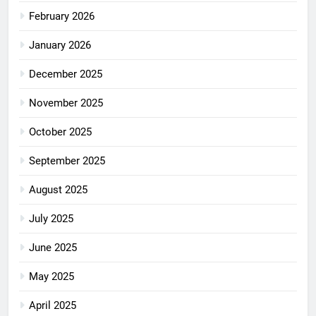
February 2026
January 2026
December 2025
November 2025
October 2025
September 2025
August 2025
July 2025
June 2025
May 2025
April 2025