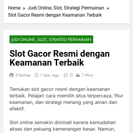
Home
Judi Online, Slot, Strategi Permainan
Slot Gacor Resmi dengan Keamanan Terbaik
JUDI ONLINE, SLOT, STRATEGI PERMAINAN
Slot Gacor Resmi dengan
Keamanan Terbaik
0
F7e60ae
1 Year Ago
7 Mins
Temukan slot gacor resmi dengan keamanan
terbaik. Pelajari cara memilih situs terpercaya, fitur
keamanan, dan strategi menang yang aman dan
efektif.
Slot online semakin diminati karena kemudahan
akses dan peluang kemenangan besar. Namun,