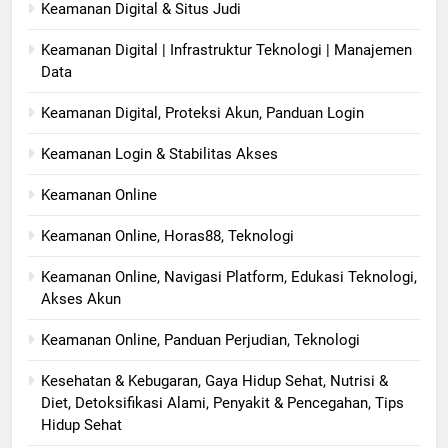
Keamanan Digital & Situs Judi
Keamanan Digital | Infrastruktur Teknologi | Manajemen
Data
Keamanan Digital, Proteksi Akun, Panduan Login
Keamanan Login & Stabilitas Akses
Keamanan Online
Keamanan Online, Horas88, Teknologi
Keamanan Online, Navigasi Platform, Edukasi Teknologi,
Akses Akun
Keamanan Online, Panduan Perjudian, Teknologi
Kesehatan & Kebugaran, Gaya Hidup Sehat, Nutrisi &
Diet, Detoksifikasi Alami, Penyakit & Pencegahan, Tips
Hidup Sehat