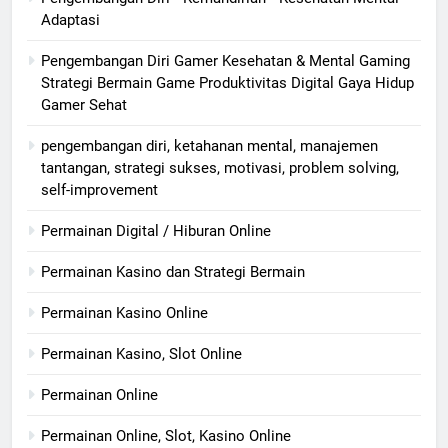
Adaptasi
Pengembangan Diri Gamer Kesehatan & Mental Gaming
Strategi Bermain Game Produktivitas Digital Gaya Hidup
Gamer Sehat
pengembangan diri, ketahanan mental, manajemen
tantangan, strategi sukses, motivasi, problem solving,
self-improvement
Permainan Digital / Hiburan Online
Permainan Kasino dan Strategi Bermain
Permainan Kasino Online
Permainan Kasino, Slot Online
Permainan Online
Permainan Online, Slot, Kasino Online