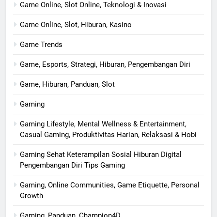
Game Online, Slot Online, Teknologi & Inovasi
Game Online, Slot, Hiburan, Kasino
Game Trends
Game, Esports, Strategi, Hiburan, Pengembangan Diri
Game, Hiburan, Panduan, Slot
Gaming
Gaming Lifestyle, Mental Wellness & Entertainment,
Casual Gaming, Produktivitas Harian, Relaksasi & Hobi
Gaming Sehat Keterampilan Sosial Hiburan Digital
Pengembangan Diri Tips Gaming
Gaming, Online Communities, Game Etiquette, Personal
Growth
Gaming, Panduan, Champion4D