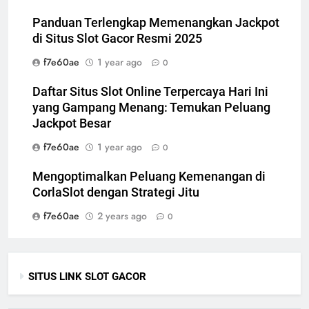
Panduan Terlengkap Memenangkan Jackpot
di Situs Slot Gacor Resmi 2025
f7e60ae
1 year ago
0
Daftar Situs Slot Online Terpercaya Hari Ini
yang Gampang Menang: Temukan Peluang
Jackpot Besar
f7e60ae
1 year ago
0
Mengoptimalkan Peluang Kemenangan di
CorlaSlot dengan Strategi Jitu
f7e60ae
2 years ago
0
SITUS LINK SLOT GACOR