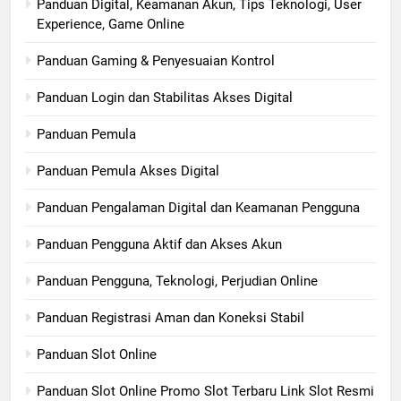
Panduan Digital, Keamanan Akun, Tips Teknologi, User
Experience, Game Online
Panduan Gaming & Penyesuaian Kontrol
Panduan Login dan Stabilitas Akses Digital
Panduan Pemula
Panduan Pemula Akses Digital
Panduan Pengalaman Digital dan Keamanan Pengguna
Panduan Pengguna Aktif dan Akses Akun
Panduan Pengguna, Teknologi, Perjudian Online
Panduan Registrasi Aman dan Koneksi Stabil
Panduan Slot Online
Panduan Slot Online Promo Slot Terbaru Link Slot Resmi