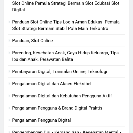
Slot Online Pemula Strategi Bermain Slot Edukasi Slot
Digital
Panduan Slot Online Tips Login Aman Edukasi Pemula
Slot Strategi Bermain Stabil Pola Main Terkontrol
Panduan, Slot Online
Parenting, Kesehatan Anak, Gaya Hidup Keluarga, Tips
Ibu dan Anak, Perawatan Balita
Pembayaran Digital, Transaksi Online, Teknologi
Pengalaman Digital dan Akses Fleksibel
Pengalaman Digital dan Kebutuhan Pengguna Aktif
Pengalaman Pengguna & Brand Digital Praktis
Pengalaman Pengguna Digital
Pengembangan Diri • Kemandirian • Kesehatan Mental •