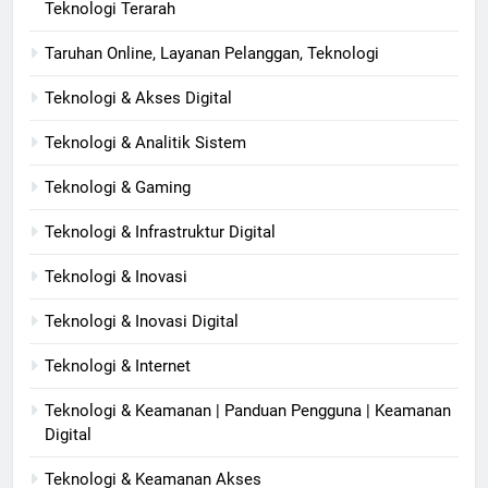
Teknologi Terarah
Taruhan Online, Layanan Pelanggan, Teknologi
Teknologi & Akses Digital
Teknologi & Analitik Sistem
Teknologi & Gaming
Teknologi & Infrastruktur Digital
Teknologi & Inovasi
Teknologi & Inovasi Digital
Teknologi & Internet
Teknologi & Keamanan | Panduan Pengguna | Keamanan
Digital
Teknologi & Keamanan Akses