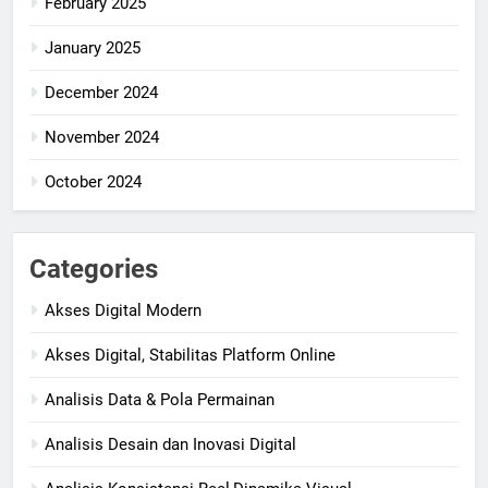
February 2025
January 2025
December 2024
November 2024
October 2024
Categories
Akses Digital Modern
Akses Digital, Stabilitas Platform Online
Analisis Data & Pola Permainan
Analisis Desain dan Inovasi Digital