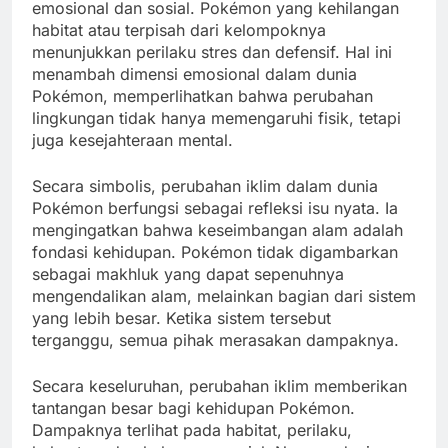
emosional dan sosial. Pokémon yang kehilangan
habitat atau terpisah dari kelompoknya
menunjukkan perilaku stres dan defensif. Hal ini
menambah dimensi emosional dalam dunia
Pokémon, memperlihatkan bahwa perubahan
lingkungan tidak hanya memengaruhi fisik, tetapi
juga kesejahteraan mental.
Secara simbolis, perubahan iklim dalam dunia
Pokémon berfungsi sebagai refleksi isu nyata. Ia
mengingatkan bahwa keseimbangan alam adalah
fondasi kehidupan. Pokémon tidak digambarkan
sebagai makhluk yang dapat sepenuhnya
mengendalikan alam, melainkan bagian dari sistem
yang lebih besar. Ketika sistem tersebut
terganggu, semua pihak merasakan dampaknya.
Secara keseluruhan, perubahan iklim memberikan
tantangan besar bagi kehidupan Pokémon.
Dampaknya terlihat pada habitat, perilaku,