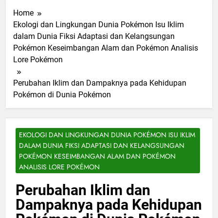
Home
Ekologi dan Lingkungan Dunia Pokémon Isu Iklim
dalam Dunia Fiksi Adaptasi dan Kelangsungan
Pokémon Keseimbangan Alam dan Pokémon Analisis
Lore Pokémon
Perubahan Iklim dan Dampaknya pada Kehidupan
Pokémon di Dunia Pokémon
EKOLOGI DAN LINGKUNGAN DUNIA POKÉMON ISU IKLIM
DALAM DUNIA FIKSI ADAPTASI DAN KELANGSUNGAN
POKÉMON KESEIMBANGAN ALAM DAN POKÉMON
ANALISIS LORE POKÉMON
Perubahan Iklim dan
Dampaknya pada Kehidupan