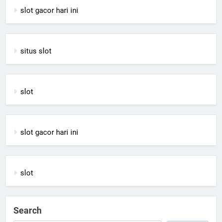
slot gacor hari ini
situs slot
slot
slot gacor hari ini
slot
Search