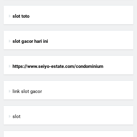
slot toto
slot gacor hari ini
https://www.seiyo-estate.com/condominium
link slot gacor
slot