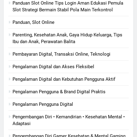
Panduan Slot Online Tips Login Aman Edukasi Pemula
Slot Strategi Bermain Stabil Pola Main Terkontrol
Panduan, Slot Online
Parenting, Kesehatan Anak, Gaya Hidup Keluarga, Tips
Ibu dan Anak, Perawatan Balita
Pembayaran Digital, Transaksi Online, Teknologi
Pengalaman Digital dan Akses Fleksibel
Pengalaman Digital dan Kebutuhan Pengguna Aktif
Pengalaman Pengguna & Brand Digital Praktis
Pengalaman Pengguna Digital
Pengembangan Diri • Kemandirian • Kesehatan Mental •
Adaptasi
Pengembangan Diri Gamer Kesehatan & Mental Gaming