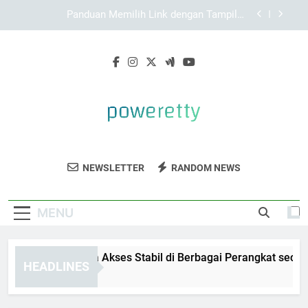
Skip
Panduan Menggunakan KAYA787 Alternatif
to
melalui Ponsel dan Tablet
content
KAYA787 Alternatif dengan Jalur Akses yang
Lebih Fleksibel
Panduan Menjaga Akses Stabil di Berbagai
Perangkat secara Aman
Panduan Memilih Link dengan Tampilan
Responsif dan Praktis di Berbagai Perangkat
Panduan Menggunakan KAYA787 Alternatif
melalui Ponsel dan Tablet
Poweretty
Temukan Produk Kecantikan Dan
KAYA787 Alternatif dengan Jalur Akses yang
NEWSLETTER
RANDOM NEWS
Lebih Fleksibel
Kesehatan Berkualitas Dari Poweretty.
Solusi Terbaik Untuk Merawat Kecantikan
MENU
Anda.
nduan Menjaga Akses Stabil di Berbagai Perangkat secara A
HEADLINES
Weeks Ago