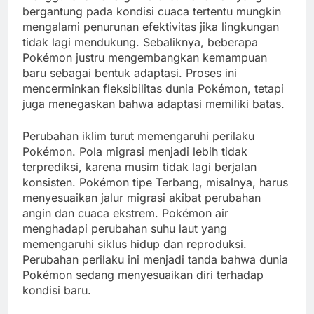
bergantung pada kondisi cuaca tertentu mungkin
mengalami penurunan efektivitas jika lingkungan
tidak lagi mendukung. Sebaliknya, beberapa
Pokémon justru mengembangkan kemampuan
baru sebagai bentuk adaptasi. Proses ini
mencerminkan fleksibilitas dunia Pokémon, tetapi
juga menegaskan bahwa adaptasi memiliki batas.
Perubahan iklim turut memengaruhi perilaku
Pokémon. Pola migrasi menjadi lebih tidak
terprediksi, karena musim tidak lagi berjalan
konsisten. Pokémon tipe Terbang, misalnya, harus
menyesuaikan jalur migrasi akibat perubahan
angin dan cuaca ekstrem. Pokémon air
menghadapi perubahan suhu laut yang
memengaruhi siklus hidup dan reproduksi.
Perubahan perilaku ini menjadi tanda bahwa dunia
Pokémon sedang menyesuaikan diri terhadap
kondisi baru.