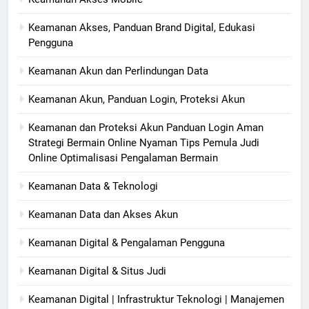
Keamanan Akses, Panduan Brand Digital, Edukasi
Pengguna
Keamanan Akun dan Perlindungan Data
Keamanan Akun, Panduan Login, Proteksi Akun
Keamanan dan Proteksi Akun Panduan Login Aman
Strategi Bermain Online Nyaman Tips Pemula Judi
Online Optimalisasi Pengalaman Bermain
Keamanan Data & Teknologi
Keamanan Data dan Akses Akun
Keamanan Digital & Pengalaman Pengguna
Keamanan Digital & Situs Judi
Keamanan Digital | Infrastruktur Teknologi | Manajemen