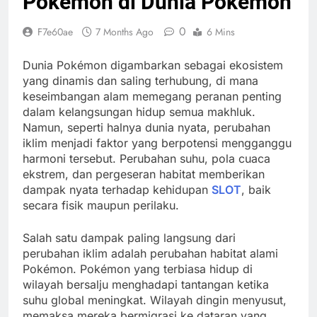
Pokémon di Dunia Pokémon
0
F7e60ae
7 Months Ago
6 Mins
Dunia Pokémon digambarkan sebagai ekosistem
yang dinamis dan saling terhubung, di mana
keseimbangan alam memegang peranan penting
dalam kelangsungan hidup semua makhluk.
Namun, seperti halnya dunia nyata, perubahan
iklim menjadi faktor yang berpotensi mengganggu
harmoni tersebut. Perubahan suhu, pola cuaca
ekstrem, dan pergeseran habitat memberikan
dampak nyata terhadap kehidupan
SLOT
, baik
secara fisik maupun perilaku.
Salah satu dampak paling langsung dari
perubahan iklim adalah perubahan habitat alami
Pokémon. Pokémon yang terbiasa hidup di
wilayah bersalju menghadapi tantangan ketika
suhu global meningkat. Wilayah dingin menyusut,
memaksa mereka bermigrasi ke dataran yang