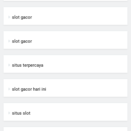
slot gacor
slot gacor
situs terpercaya
slot gacor hari ini
situs slot