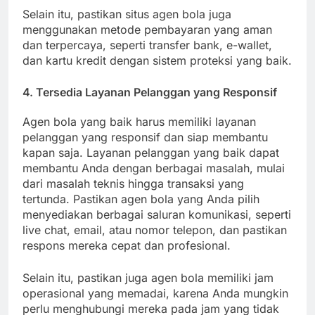
Selain itu, pastikan situs agen bola juga
menggunakan metode pembayaran yang aman
dan terpercaya, seperti transfer bank, e-wallet,
dan kartu kredit dengan sistem proteksi yang baik.
4.
Tersedia Layanan Pelanggan yang Responsif
Agen bola yang baik harus memiliki layanan
pelanggan yang responsif dan siap membantu
kapan saja. Layanan pelanggan yang baik dapat
membantu Anda dengan berbagai masalah, mulai
dari masalah teknis hingga transaksi yang
tertunda. Pastikan agen bola yang Anda pilih
menyediakan berbagai saluran komunikasi, seperti
live chat, email, atau nomor telepon, dan pastikan
respons mereka cepat dan profesional.
Selain itu, pastikan juga agen bola memiliki jam
operasional yang memadai, karena Anda mungkin
perlu menghubungi mereka pada jam yang tidak