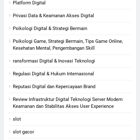
Platform Digital
Privasi Data & Keamanan Akses Digital
Psikologi Digital & Strategi Bermain
Psikologi Game, Strategi Bermain, Tips Game Online,
Kesehatan Mental, Pengembangan Skill
ransformasi Digital & Inovasi Teknologi
Regulasi Digital & Hukum Internasional
Reputasi Digital dan Kepercayaan Brand
Review Infrastruktur Digital Teknologi Server Modern
Keamanan dan Stabilitas Akses User Experience
slot
slot gacor