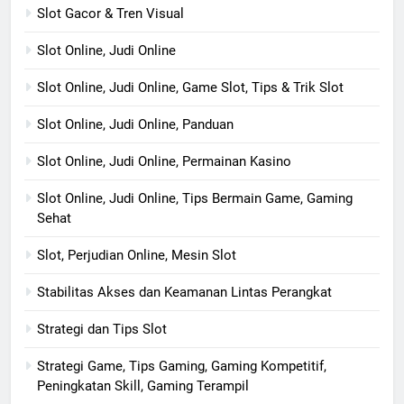
Slot Gacor & Tren Visual
Slot Online, Judi Online
Slot Online, Judi Online, Game Slot, Tips & Trik Slot
Slot Online, Judi Online, Panduan
Slot Online, Judi Online, Permainan Kasino
Slot Online, Judi Online, Tips Bermain Game, Gaming
Sehat
Slot, Perjudian Online, Mesin Slot
Stabilitas Akses dan Keamanan Lintas Perangkat
Strategi dan Tips Slot
Strategi Game, Tips Gaming, Gaming Kompetitif,
Peningkatan Skill, Gaming Terampil