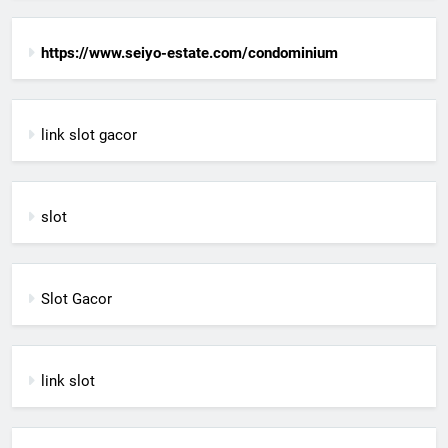
https://www.seiyo-estate.com/condominium
link slot gacor
slot
Slot Gacor
link slot