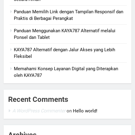
Panduan Memilih Link dengan Tampilan Responsif dan
Praktis di Berbagai Perangkat
Panduan Menggunakan KAYA787 Alternatif melalui
Ponsel dan Tablet
KAYA787 Alternatif dengan Jalur Akses yang Lebih
Fleksibel
Memahami Konsep Layanan Digital yang Diterapkan
oleh KAYA787
Recent Comments
A WordPress Commenter
on
Hello world!