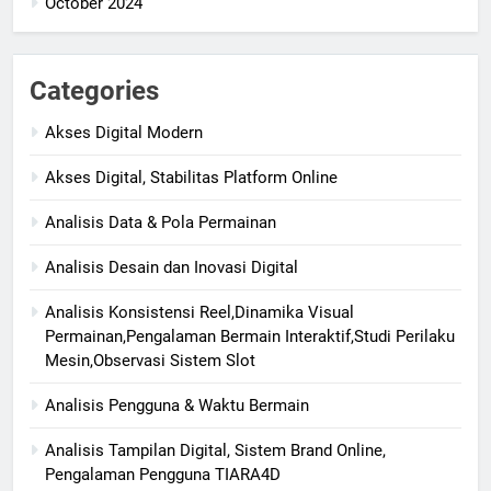
October 2024
Categories
Akses Digital Modern
Akses Digital, Stabilitas Platform Online
Analisis Data & Pola Permainan
Analisis Desain dan Inovasi Digital
Analisis Konsistensi Reel,Dinamika Visual
Permainan,Pengalaman Bermain Interaktif,Studi Perilaku
Mesin,Observasi Sistem Slot
Analisis Pengguna & Waktu Bermain
Analisis Tampilan Digital, Sistem Brand Online,
Pengalaman Pengguna TIARA4D