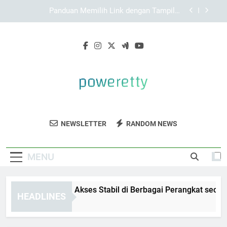
Skip
Panduan Menggunakan KAYA787 Alternatif
to
melalui Ponsel dan Tablet
content
KAYA787 Alternatif dengan Jalur Akses yang
Lebih Fleksibel
Panduan Menjaga Akses Stabil di Berbagai
Perangkat secara Aman
Panduan Memilih Link dengan Tampilan
Responsif dan Praktis di Berbagai Perangkat
Panduan Menggunakan KAYA787 Alternatif
melalui Ponsel dan Tablet
Poweretty
Temukan Produk Kecantikan Dan
KAYA787 Alternatif dengan Jalur Akses yang
NEWSLETTER
RANDOM NEWS
Lebih Fleksibel
Kesehatan Berkualitas Dari Poweretty.
Solusi Terbaik Untuk Merawat Kecantikan
MENU
Anda.
nduan Menjaga Akses Stabil di Berbagai Perangkat secara A
HEADLINES
Weeks Ago