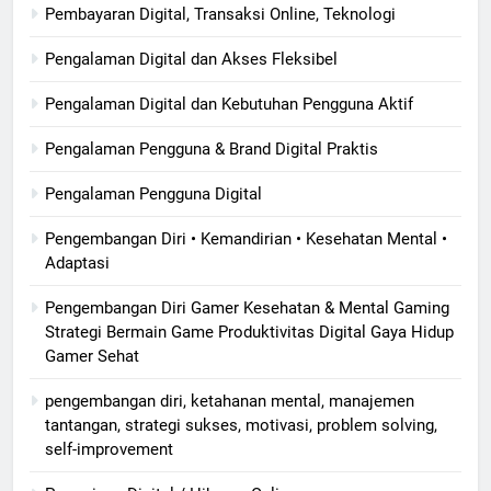
Pembayaran Digital, Transaksi Online, Teknologi
Pengalaman Digital dan Akses Fleksibel
Pengalaman Digital dan Kebutuhan Pengguna Aktif
Pengalaman Pengguna & Brand Digital Praktis
Pengalaman Pengguna Digital
Pengembangan Diri • Kemandirian • Kesehatan Mental •
Adaptasi
Pengembangan Diri Gamer Kesehatan & Mental Gaming
Strategi Bermain Game Produktivitas Digital Gaya Hidup
Gamer Sehat
pengembangan diri, ketahanan mental, manajemen
tantangan, strategi sukses, motivasi, problem solving,
self-improvement