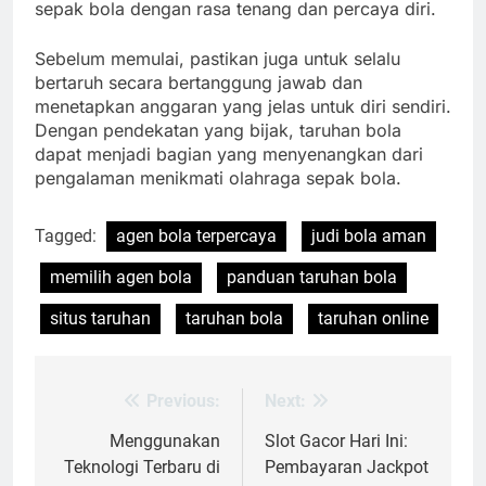
sepak bola dengan rasa tenang dan percaya diri.
Sebelum memulai, pastikan juga untuk selalu
bertaruh secara bertanggung jawab dan
menetapkan anggaran yang jelas untuk diri sendiri.
Dengan pendekatan yang bijak, taruhan bola
dapat menjadi bagian yang menyenangkan dari
pengalaman menikmati olahraga sepak bola.
Tagged:
agen bola terpercaya
judi bola aman
memilih agen bola
panduan taruhan bola
situs taruhan
taruhan bola
taruhan online
Previous:
Next:
Post
navigation
Menggunakan
Slot Gacor Hari Ini:
Teknologi Terbaru di
Pembayaran Jackpot