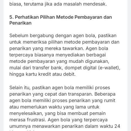
biasa, terutama jika ada masalah mendesak.
5.
Perhatikan Pilihan Metode Pembayaran dan
Penarikan
Sebelum bergabung dengan agen bola, pastikan
untuk memeriksa pilihan metode pembayaran dan
penarikan yang mereka tawarkan. Agen bola
terpercaya biasanya menyediakan berbagai
metode pembayaran yang mudah digunakan,
mulai dari transfer bank, dompet digital (e-wallet),
hingga kartu kredit atau debit.
Selain itu, pastikan agen bola memiliki proses
penarikan yang cepat dan transparan. Beberapa
agen bola memiliki proses penarikan yang rumit
atau memerlukan waktu yang lama untuk
menyelesaikan, yang bisa membuat pemain
merasa frustrasi. Agen bola yang terpercaya
umumnya menawarkan penarikan dalam waktu 24