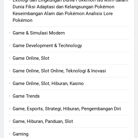
Ekologi dan Lingkungan Dunia Pokémon Isu Iklim dalam
Dunia Fiksi Adaptasi dan Kelangsungan Pokémon
Keseimbangan Alam dan Pokémon Analisis Lore
Pokémon
Game & Simulasi Modern
Game Development & Technology
Game Online, Slot
Game Online, Slot Online, Teknologi & Inovasi
Game Online, Slot, Hiburan, Kasino
Game Trends
Game, Esports, Strategi, Hiburan, Pengembangan Diri
Game, Hiburan, Panduan, Slot
Gaming