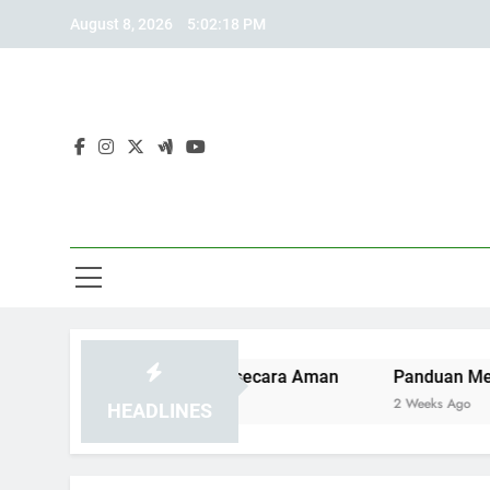
Skip
August 8, 2026
5:02:19 PM
to
content
Pow
Temukan P
erbagai Perangkat secara Aman
Panduan Memilih Link de
2 Weeks Ago
HEADLINES