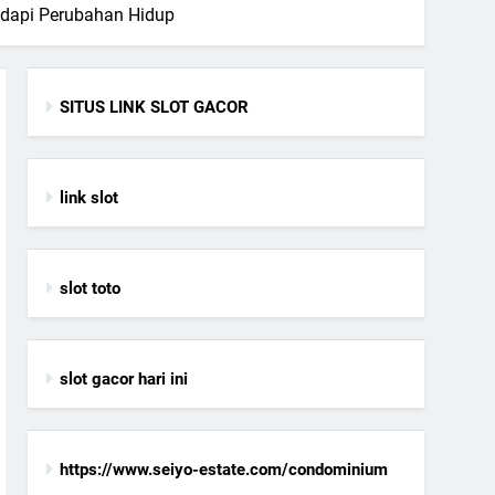
dapi Perubahan Hidup
SITUS LINK SLOT GACOR
link slot
slot toto
slot gacor hari ini
https://www.seiyo-estate.com/condominium