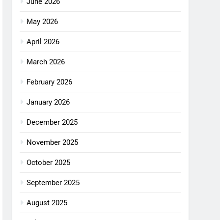
June 2026
May 2026
April 2026
March 2026
February 2026
January 2026
December 2025
November 2025
October 2025
September 2025
August 2025