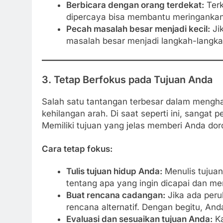
Berbicara dengan orang terdekat:
Terk
dipercaya bisa membantu meringankan
Pecah masalah besar menjadi kecil:
Jik
masalah besar menjadi langkah-langkah
3. Tetap Berfokus pada Tujuan Anda
Salah satu tantangan terbesar dalam mengh
kehilangan arah. Di saat seperti ini, sangat 
Memiliki tujuan yang jelas memberi Anda do
Cara tetap fokus:
Tulis tujuan hidup Anda:
Menulis tujuan
tentang apa yang ingin dicapai dan me
Buat rencana cadangan:
Jika ada peru
rencana alternatif. Dengan begitu, An
Evaluasi dan sesuaikan tujuan Anda:
Ka