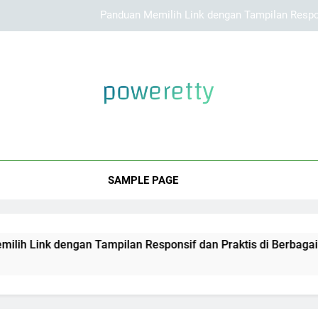
Panduan Memilih Link dengan Tampilan Respon
Panduan Menggunakan KAYA787 
KAYA787 Alternatif d
Panduan Menjaga Akses Stab
eretty
Panduan Memilih Link dengan Tampilan Respon
roduk Kecantikan Dan Kesehatan Berkualitas Dari Poweretty. S
Panduan Menggunakan KAYA787 
SAMPLE PAGE
KAYA787 Alternatif d
ngan Tampilan Responsif dan Praktis di Berbagai Perangkat