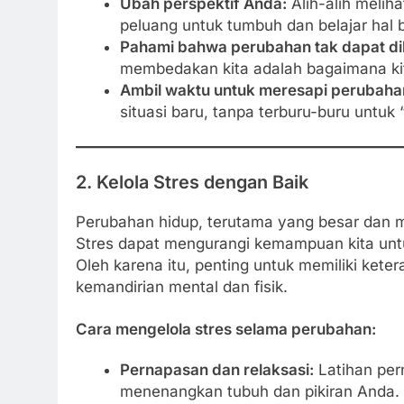
Ubah perspektif Anda:
Alih-alih melih
peluang untuk tumbuh dan belajar hal 
Pahami bahwa perubahan tak dapat dih
membedakan kita adalah bagaimana k
Ambil waktu untuk meresapi perubaha
situasi baru, tanpa terburu-buru untu
2. Kelola Stres dengan Baik
Perubahan hidup, terutama yang besar dan 
Stres dapat mengurangi kemampuan kita untu
Oleh karena itu, penting untuk memiliki ket
kemandirian mental dan fisik.
Cara mengelola stres selama perubahan:
Pernapasan dan relaksasi:
Latihan per
menenangkan tubuh dan pikiran Anda.