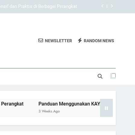
sif dan Praktis di Berbagai Perangkat
Alternatif melalui Ponsel dan Tablet
engan Jalur Akses yang Lebih Fleksibel
NEWSLETTER
RANDOM NEWS
il di Berbagai Perangkat secara Aman
sif dan Praktis di Berbagai Perangkat
olusi Terbaik Untuk Merawat Kecantikan Anda.
Alternatif melalui Ponsel dan Tablet
engan Jalur Akses yang Lebih Fleksibel
Panduan Menggunakan KAYA787 Alternatif melalui Pons
3 Weeks Ago