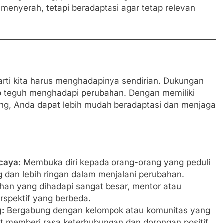
 menyerah, tetapi beradaptasi agar tetap relevan
arti kita harus menghadapinya sendirian. Dukungan
p teguh menghadapi perubahan. Dengan memiliki
ng, Anda dapat lebih mudah beradaptasi dan menjaga
caya:
Membuka diri kepada orang-orang yang peduli
dan lebih ringan dalam menjalani perubahan.
han yang dihadapi sangat besar, mentor atau
rspektif yang berbeda.
:
Bergabung dengan kelompok atau komunitas yang
at memberi rasa keterhubungan dan dorongan positif.