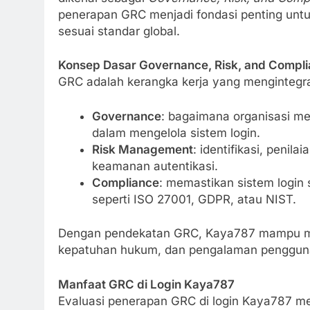
penerapan GRC menjadi fondasi penting untu
sesuai standar global.
Konsep Dasar Governance, Risk, and Compl
GRC adalah kerangka kerja yang mengintegra
Governance
: bagaimana organisasi me
dalam mengelola sistem login.
Risk Management
: identifikasi, penil
keamanan autentikasi.
Compliance
: memastikan sistem login 
seperti ISO 27001, GDPR, atau NIST.
Dengan pendekatan GRC, Kaya787 mampu me
kepatuhan hukum, dan pengalaman penggun
Manfaat GRC di Login Kaya787
Evaluasi penerapan GRC di login Kaya787 m