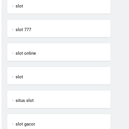
slot
slot 777
slot online
slot
situs slot
slot gacor