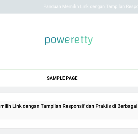
Panduan Memilih Link dengan Tampilan Respon
Panduan Menggunakan KAYA787 
KAYA787 Alternatif d
Panduan Menjaga Akses Stab
eretty
Panduan Memilih Link dengan Tampilan Respon
roduk Kecantikan Dan Kesehatan Berkualitas Dari Poweretty. S
Panduan Menggunakan KAYA787 
SAMPLE PAGE
KAYA787 Alternatif d
ngan Tampilan Responsif dan Praktis di Berbagai Perangkat