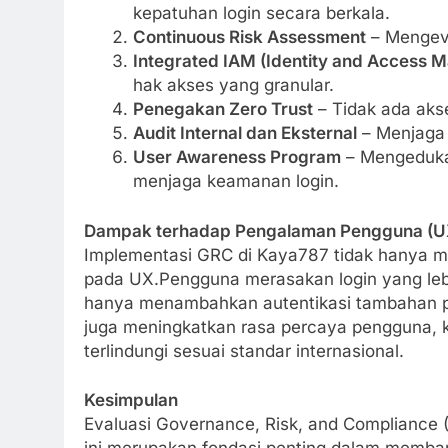
kepatuhan login secara berkala.
Continuous Risk Assessment
– Mengeval
Integrated IAM (Identity and Access
hak akses yang granular.
Penegakan Zero Trust
– Tidak ada akse
Audit Internal dan Eksternal
– Menjaga 
User Awareness Program
– Mengeduka
menjaga keamanan login.
Dampak terhadap Pengalaman Pengguna (U
Implementasi GRC di Kaya787 tidak hanya m
pada UX.Pengguna merasakan login yang lebih
hanya menambahkan autentikasi tambahan pada
juga meningkatkan rasa percaya pengguna, 
terlindungi sesuai standar internasional.
Kesimpulan
Evaluasi Governance, Risk, and Compliance