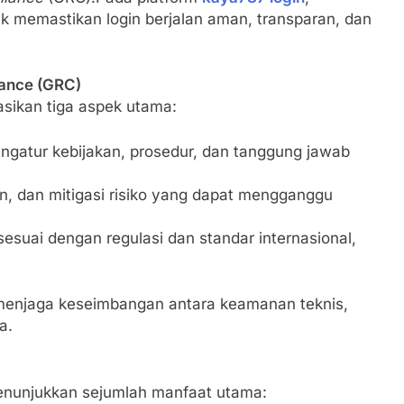
k memastikan login berjalan aman, transparan, dan
iance (GRC)
sikan tiga aspek utama:
ngatur kebijakan, prosedur, dan tanggung jawab
aian, dan mitigasi risiko yang dapat mengganggu
sesuai dengan regulasi dan standar internasional,
njaga keseimbangan antara keamanan teknis,
a.
enunjukkan sejumlah manfaat utama: