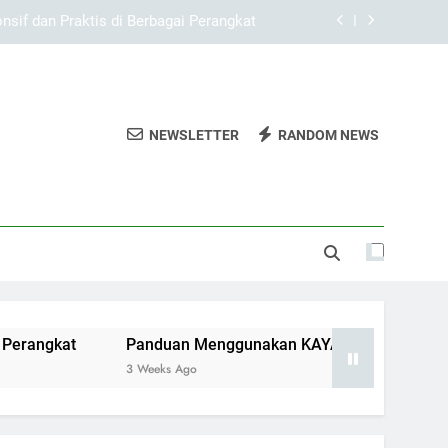
sif dan Praktis di Berbagai Perangkat
Alternatif melalui Ponsel dan Tablet
engan Jalur Akses yang Lebih Fleksibel
NEWSLETTER
RANDOM NEWS
il di Berbagai Perangkat secara Aman
sif dan Praktis di Berbagai Perangkat
olusi Terbaik Untuk Merawat Kecantikan Anda.
Alternatif melalui Ponsel dan Tablet
engan Jalur Akses yang Lebih Fleksibel
Panduan Menggunakan KAYA787 Alternatif melalui Ponse
3 Weeks Ago