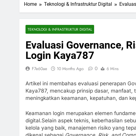
Home
Teknologi & Infrastruktur Digital
Evaluas
TEKNOLOGI & INFRASTRUKTUR DIGITAL
Evaluasi Governance, R
Login Kaya787
0
F7e60ae
10 Months Ago
6 Mins
Artikel ini membahas evaluasi penerapan Gov
Kaya787, mencakup prinsip dasar, manfaat, ta
meningkatkan keamanan, kepatuhan, dan k
Keamanan login merupakan elemen fundament
digital.Selain aspek teknis, keberhasilan seb
kelola yang baik, manajemen risiko yang tepa
dikenal sebagai
Governance, Risk, and Comp