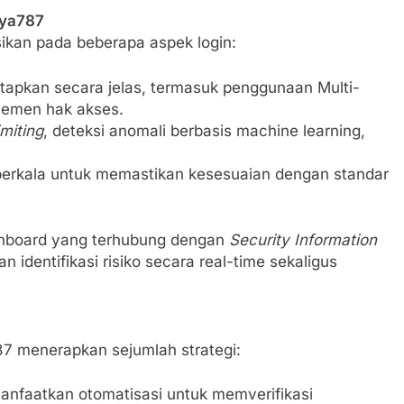
aya787
ikan pada beberapa aspek login:
tetapkan secara jelas, termasuk penggunaan Multi-
jemen hak akses.
imiting
, deteksi anomali berbasis machine learning,
a berkala untuk memastikan kesesuaian dengan standar
dashboard yang terhubung dengan
Security Information
identifikasi risiko secara real-time sekaligus
7 menerapkan sejumlah strategi:
nfaatkan otomatisasi untuk memverifikasi