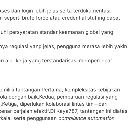
ses dan login lebih jelas serta terdokumentasi.
seperti brute force atau credential stuffing dapat
i persyaratan standar keamanan global yang
ya regulasi yang jelas, pengguna merasa lebih yakin
 alur kerja yang terstandarisasi mempercepat
miliki tantangan.Pertama, kompleksitas kebijakan
lola dengan baik.Kedua, pembaruan regulasi yang
etiga, diperlukan kolaborasi lintas tim—dari
r berjalan efektif.Di Kaya787, tantangan ini diatasi
berkala, serta penggunaan
compliance automation