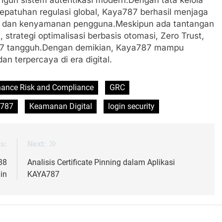
gun sistem autentikasi modern.Dengan tata kelola
 kepatuhan regulasi global, Kaya787 berhasil menjaga
, dan kenyamanan pengguna.Meskipun ada tantangan
strategi optimalisasi berbasis otomasi, Zero Trust,
787 tangguh.Dengan demikian, Kaya787 mampu
n terpercaya di era digital.
ance Risk and Compliance
GRC
787
Keamanan Digital
login security
s:
Next:
88
Analisis Certificate Pinning dalam Aplikasi
in
KAYA787