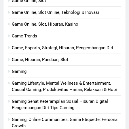
Game Online, Slot
Game Online, Slot Online, Teknologi & Inovasi
Game Online, Slot, Hiburan, Kasino
Game Trends
Game, Esports, Strategi, Hiburan, Pengembangan Diri
Game, Hiburan, Panduan, Slot
Gaming
Gaming Lifestyle, Mental Wellness & Entertainment,
Casual Gaming, Produktivitas Harian, Relaksasi & Hobi
Gaming Sehat Keterampilan Sosial Hiburan Digital
Pengembangan Diri Tips Gaming
Gaming, Online Communities, Game Etiquette, Personal
Growth