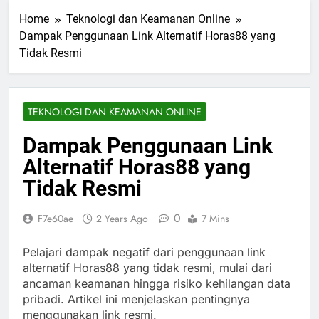
Home
Teknologi dan Keamanan Online
Dampak Penggunaan Link Alternatif Horas88 yang
Tidak Resmi
TEKNOLOGI DAN KEAMANAN ONLINE
Dampak Penggunaan Link
Alternatif Horas88 yang
Tidak Resmi
0
F7e60ae
2 Years Ago
7 Mins
Pelajari dampak negatif dari penggunaan link
alternatif Horas88 yang tidak resmi, mulai dari
ancaman keamanan hingga risiko kehilangan data
pribadi. Artikel ini menjelaskan pentingnya
menggunakan link resmi.