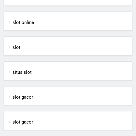
slot online
slot
situs slot
slot gacor
slot gacor