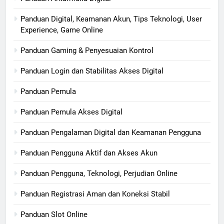
Panduan Digital, Keamanan Akun, Tips Teknologi, User
Experience, Game Online
Panduan Gaming & Penyesuaian Kontrol
Panduan Login dan Stabilitas Akses Digital
Panduan Pemula
Panduan Pemula Akses Digital
Panduan Pengalaman Digital dan Keamanan Pengguna
Panduan Pengguna Aktif dan Akses Akun
Panduan Pengguna, Teknologi, Perjudian Online
Panduan Registrasi Aman dan Koneksi Stabil
Panduan Slot Online