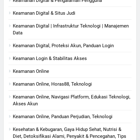
Keamanan Digital & Pengalaman Pengguna
Keamanan Digital & Situs Judi
Keamanan Digital | Infrastruktur Teknologi | Manajemen
Data
Keamanan Digital, Proteksi Akun, Panduan Login
Keamanan Login & Stabilitas Akses
Keamanan Online
Keamanan Online, Horas88, Teknologi
Keamanan Online, Navigasi Platform, Edukasi Teknologi,
Akses Akun
Keamanan Online, Panduan Perjudian, Teknologi
Kesehatan & Kebugaran, Gaya Hidup Sehat, Nutrisi &
Diet, Detoksifikasi Alami, Penyakit & Pencegahan, Tips