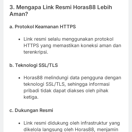
3. Mengapa Link Resmi Horas88 Lebih
Aman?
a. Protokol Keamanan HTTPS
Link resmi selalu menggunakan protokol
HTTPS yang memastikan koneksi aman dan
terenkripsi.
b. Teknologi SSL/TLS
Horas88 melindungi data pengguna dengan
teknologi SSL/TLS, sehingga informasi
pribadi tidak dapat diakses oleh pihak
ketiga.
c. Dukungan Resmi
Link resmi didukung oleh infrastruktur yang
dikelola langsung oleh Horas88, menjamin