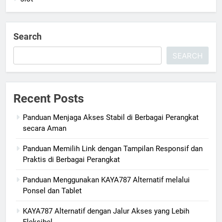
Search
SEARCH
Recent Posts
Panduan Menjaga Akses Stabil di Berbagai Perangkat
secara Aman
Panduan Memilih Link dengan Tampilan Responsif dan
Praktis di Berbagai Perangkat
Panduan Menggunakan KAYA787 Alternatif melalui
Ponsel dan Tablet
KAYA787 Alternatif dengan Jalur Akses yang Lebih
Fleksibel