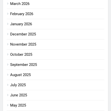
March 2026
February 2026
January 2026
December 2025
November 2025
October 2025
September 2025
August 2025
July 2025
June 2025
May 2025