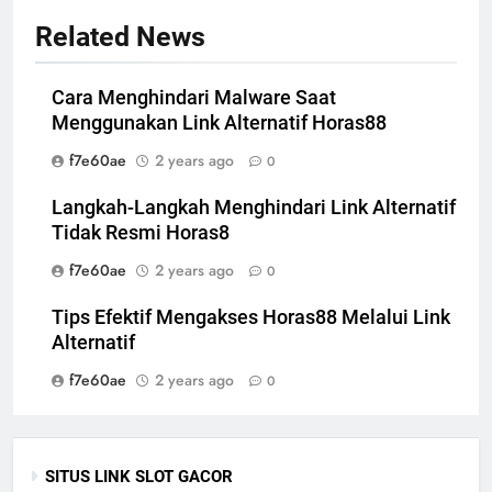
Related News
Cara Menghindari Malware Saat
Menggunakan Link Alternatif Horas88
f7e60ae
2 years ago
0
Langkah-Langkah Menghindari Link Alternatif
Tidak Resmi Horas8
f7e60ae
2 years ago
0
Tips Efektif Mengakses Horas88 Melalui Link
Alternatif
f7e60ae
2 years ago
0
SITUS LINK SLOT GACOR