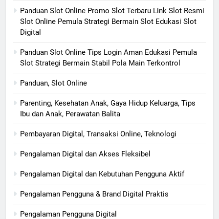
Panduan Slot Online Promo Slot Terbaru Link Slot Resmi
Slot Online Pemula Strategi Bermain Slot Edukasi Slot
Digital
Panduan Slot Online Tips Login Aman Edukasi Pemula
Slot Strategi Bermain Stabil Pola Main Terkontrol
Panduan, Slot Online
Parenting, Kesehatan Anak, Gaya Hidup Keluarga, Tips
Ibu dan Anak, Perawatan Balita
Pembayaran Digital, Transaksi Online, Teknologi
Pengalaman Digital dan Akses Fleksibel
Pengalaman Digital dan Kebutuhan Pengguna Aktif
Pengalaman Pengguna & Brand Digital Praktis
Pengalaman Pengguna Digital