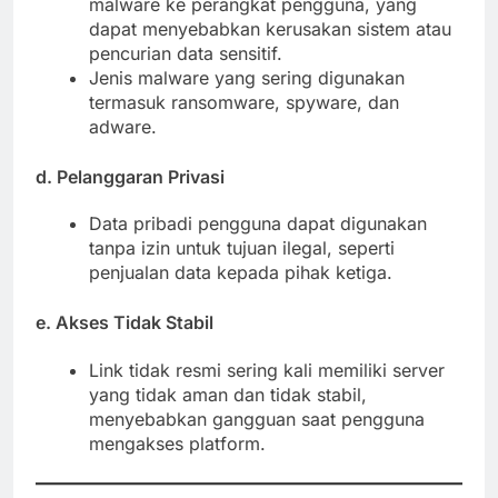
malware ke perangkat pengguna, yang
dapat menyebabkan kerusakan sistem atau
pencurian data sensitif.
Jenis malware yang sering digunakan
termasuk ransomware, spyware, dan
adware.
d. Pelanggaran Privasi
Data pribadi pengguna dapat digunakan
tanpa izin untuk tujuan ilegal, seperti
penjualan data kepada pihak ketiga.
e. Akses Tidak Stabil
Link tidak resmi sering kali memiliki server
yang tidak aman dan tidak stabil,
menyebabkan gangguan saat pengguna
mengakses platform.