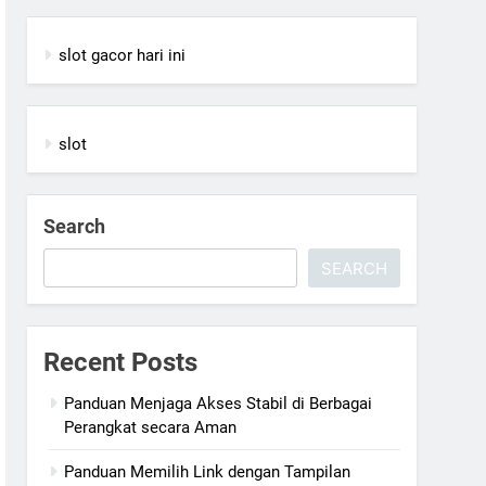
slot gacor hari ini
slot
Search
SEARCH
Recent Posts
Panduan Menjaga Akses Stabil di Berbagai
Perangkat secara Aman
Panduan Memilih Link dengan Tampilan