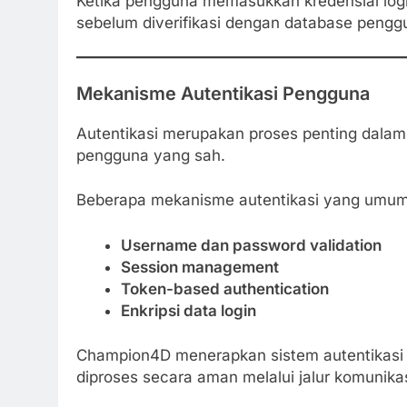
Ketika pengguna memasukkan kredensial login,
sebelum diverifikasi dengan database pengg
Mekanisme Autentikasi Pengguna
Autentikasi merupakan proses penting dala
pengguna yang sah.
Beberapa mekanisme autentikasi yang umumn
Username dan password validation
Session management
Token-based authentication
Enkripsi data login
Champion4D menerapkan sistem autentikasi 
diproses secara aman melalui jalur komunikasi