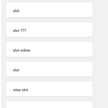
slot
slot 777
slot online
slot
situs slot