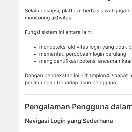
Selain enkripsi, platform berbasis web juga 
monitoring aktivitas.
Fungsi sistem ini antara lain:
mendeteksi aktivitas login yang tidak b
memantau percobaan login berulang
mengidentifikasi potensi ancaman ke
Dengan pendekatan ini, Champion4D dapat me
perlindungan terhadap akun pengguna.
Pengalaman Pengguna dalam 
Navigasi Login yang Sederhana