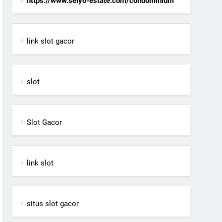
https://www.seiyo-estate.com/condominium
link slot gacor
slot
Slot Gacor
link slot
situs slot gacor