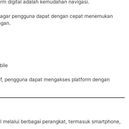
orm digital adalah kemudahan navigasi.
 agar pengguna dapat dengan cepat menemukan
ngan.
bile
f, pengguna dapat mengakses platform dengan
 melalui berbagai perangkat, termasuk smartphone,