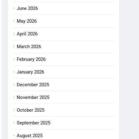
June 2026
May 2026
April 2026
March 2026
February 2026
January 2026
December 2025
November 2025
October 2025
September 2025
August 2025