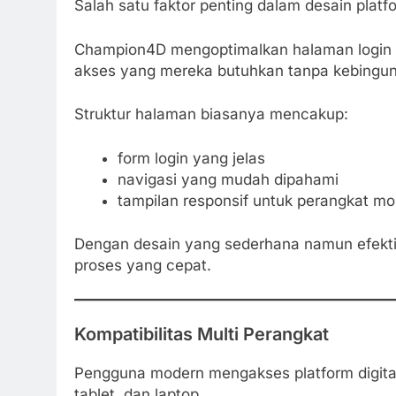
Salah satu faktor penting dalam desain platf
Champion4D mengoptimalkan halaman login
akses yang mereka butuhkan tanpa kebingu
Struktur halaman biasanya mencakup:
form login yang jelas
navigasi yang mudah dipahami
tampilan responsif untuk perangkat mo
Dengan desain yang sederhana namun efekti
proses yang cepat.
Kompatibilitas Multi Perangkat
Pengguna modern mengakses platform digital
tablet, dan laptop.