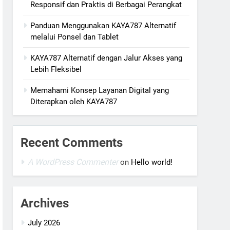
Responsif dan Praktis di Berbagai Perangkat
Panduan Menggunakan KAYA787 Alternatif
melalui Ponsel dan Tablet
KAYA787 Alternatif dengan Jalur Akses yang
Lebih Fleksibel
Memahami Konsep Layanan Digital yang
Diterapkan oleh KAYA787
Recent Comments
A WordPress Commenter
on
Hello world!
Archives
July 2026