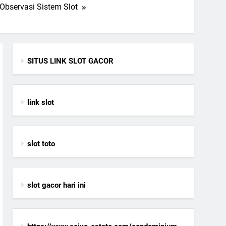
,Observasi Sistem Slot
SITUS LINK SLOT GACOR
link slot
slot toto
slot gacor hari ini