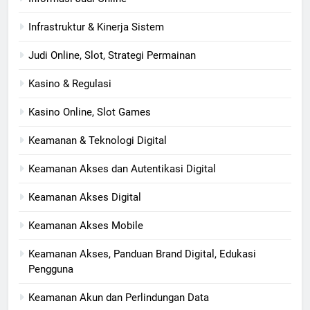
Infrastruktur & Kinerja Sistem
Judi Online, Slot, Strategi Permainan
Kasino & Regulasi
Kasino Online, Slot Games
Keamanan & Teknologi Digital
Keamanan Akses dan Autentikasi Digital
Keamanan Akses Digital
Keamanan Akses Mobile
Keamanan Akses, Panduan Brand Digital, Edukasi
Pengguna
Keamanan Akun dan Perlindungan Data