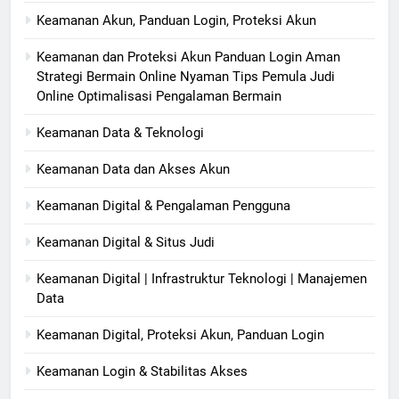
Keamanan Akun, Panduan Login, Proteksi Akun
Keamanan dan Proteksi Akun Panduan Login Aman
Strategi Bermain Online Nyaman Tips Pemula Judi
Online Optimalisasi Pengalaman Bermain
Keamanan Data & Teknologi
Keamanan Data dan Akses Akun
Keamanan Digital & Pengalaman Pengguna
Keamanan Digital & Situs Judi
Keamanan Digital | Infrastruktur Teknologi | Manajemen
Data
Keamanan Digital, Proteksi Akun, Panduan Login
Keamanan Login & Stabilitas Akses