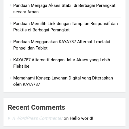
Panduan Menjaga Akses Stabil di Berbagai Perangkat
secara Aman
Panduan Memilih Link dengan Tampilan Responsif dan
Praktis di Berbagai Perangkat
Panduan Menggunakan KAYA787 Alternatif melalui
Ponsel dan Tablet
KAYA787 Alternatif dengan Jalur Akses yang Lebih
Fleksibel
Memahami Konsep Layanan Digital yang Diterapkan
oleh KAYA787
Recent Comments
A WordPress Commenter
on
Hello world!