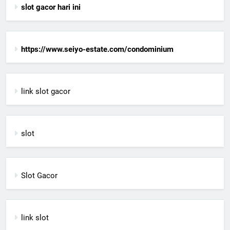
slot gacor hari ini
https://www.seiyo-estate.com/condominium
link slot gacor
slot
Slot Gacor
link slot