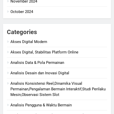
November 2024
October 2024
Categories
Akses Digital Modern
Akses Digital, Stabilitas Platform Online
Analisis Data & Pola Permainan
Analisis Desain dan Inovasi Digital
Analisis Konsistensi Reel,Dinamika Visual
Permainan,Pengalaman Bermain Interaktif,Studi Perilaku
Mesin,Observasi Sistem Slot
Analisis Pengguna & Waktu Bermain