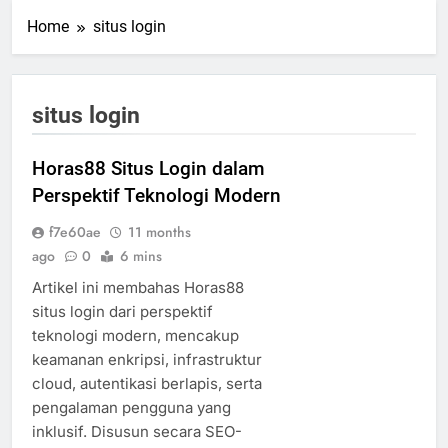
Home
situs login
situs login
Horas88 Situs Login dalam
Perspektif Teknologi Modern
f7e60ae
11 months
ago
0
6 mins
Artikel ini membahas Horas88
situs login dari perspektif
teknologi modern, mencakup
keamanan enkripsi, infrastruktur
cloud, autentikasi berlapis, serta
pengalaman pengguna yang
inklusif. Disusun secara SEO-