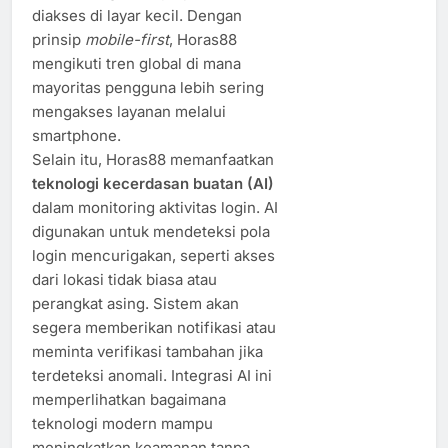
diakses di layar kecil. Dengan
prinsip
mobile-first
, Horas88
mengikuti tren global di mana
mayoritas pengguna lebih sering
mengakses layanan melalui
smartphone.
Selain itu, Horas88 memanfaatkan
teknologi kecerdasan buatan (AI)
dalam monitoring aktivitas login. AI
digunakan untuk mendeteksi pola
login mencurigakan, seperti akses
dari lokasi tidak biasa atau
perangkat asing. Sistem akan
segera memberikan notifikasi atau
meminta verifikasi tambahan jika
terdeteksi anomali. Integrasi AI ini
memperlihatkan bagaimana
teknologi modern mampu
meningkatkan keamanan tanpa