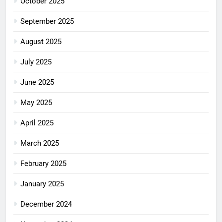
October 2025
September 2025
August 2025
July 2025
June 2025
May 2025
April 2025
March 2025
February 2025
January 2025
December 2024