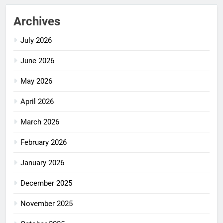
Archives
July 2026
June 2026
May 2026
April 2026
March 2026
February 2026
January 2026
December 2025
November 2025