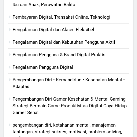
Ibu dan Anak, Perawatan Balita
Pembayaran Digital, Transaksi Online, Teknologi
Pengalaman Digital dan Akses Fleksibel
Pengalaman Digital dan Kebutuhan Pengguna Aktif
Pengalaman Pengguna & Brand Digital Praktis
Pengalaman Pengguna Digital
Pengembangan Diri • Kemandirian • Kesehatan Mental •
Adaptasi
Pengembangan Diri Gamer Kesehatan & Mental Gaming
Strategi Bermain Game Produktivitas Digital Gaya Hidup
Gamer Sehat
pengembangan diri, ketahanan mental, manajemen
tantangan, strategi sukses, motivasi, problem solving,