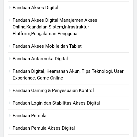
Panduan Akses Digital
Panduan Akses Digital,Manajemen Akses
Online,Keandalan Sistem,Infrastruktur
Platform,Pengalaman Pengguna
Panduan Akses Mobile dan Tablet
Panduan Antarmuka Digital
Panduan Digital, Keamanan Akun, Tips Teknologi, User
Experience, Game Online
Panduan Gaming & Penyesuaian Kontrol
Panduan Login dan Stabilitas Akses Digital
Panduan Pemula
Panduan Pemula Akses Digital