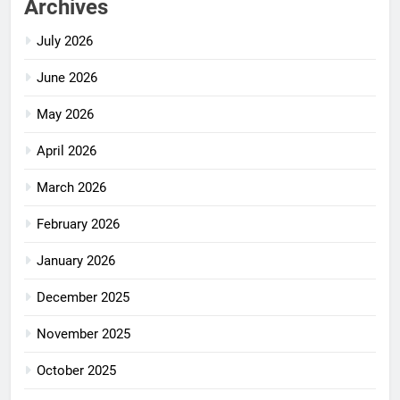
Archives
July 2026
June 2026
May 2026
April 2026
March 2026
February 2026
January 2026
December 2025
November 2025
October 2025