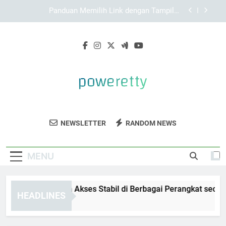
Skip
Panduan Menggunakan KAYA787 Alternatif
to
melalui Ponsel dan Tablet
content
KAYA787 Alternatif dengan Jalur Akses yang
Lebih Fleksibel
Panduan Menjaga Akses Stabil di Berbagai
Perangkat secara Aman
Panduan Memilih Link dengan Tampilan
Responsif dan Praktis di Berbagai Perangkat
Panduan Menggunakan KAYA787 Alternatif
melalui Ponsel dan Tablet
Poweretty
Temukan Produk Kecantikan Dan
KAYA787 Alternatif dengan Jalur Akses yang
NEWSLETTER
RANDOM NEWS
Lebih Fleksibel
Kesehatan Berkualitas Dari Poweretty.
Solusi Terbaik Untuk Merawat Kecantikan
MENU
Anda.
nduan Menjaga Akses Stabil di Berbagai Perangkat secara A
HEADLINES
Weeks Ago