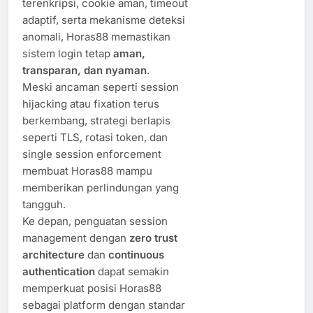
terenkripsi, cookie aman, timeout
adaptif, serta mekanisme deteksi
anomali, Horas88 memastikan
sistem login tetap
aman,
transparan, dan nyaman
.
Meski ancaman seperti session
hijacking atau fixation terus
berkembang, strategi berlapis
seperti TLS, rotasi token, dan
single session enforcement
membuat Horas88 mampu
memberikan perlindungan yang
tangguh.
Ke depan, penguatan session
management dengan
zero trust
architecture
dan
continuous
authentication
dapat semakin
memperkuat posisi Horas88
sebagai platform dengan standar