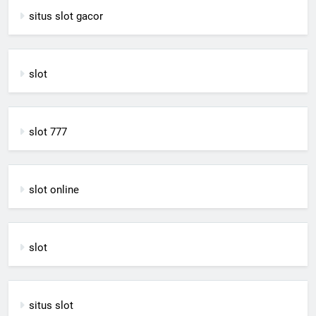
situs slot gacor
slot
slot 777
slot online
slot
situs slot