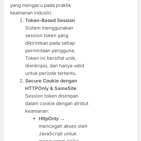
yang mengacu pada praktik
keamanan industri:
Token-Based Session
Sistem menggunakan
session token yang
dikirimkan pada setiap
permintaan pengguna.
Token ini bersifat unik,
dienkripsi, dan hanya valid
untuk periode tertentu.
Secure Cookie dengan
HTTPOnly & SameSite
Session token disimpan
dalam cookie dengan atribut
keamanan:
HttpOnly
→
mencegah akses oleh
JavaScript untuk