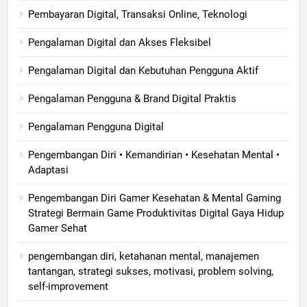
Pembayaran Digital, Transaksi Online, Teknologi
Pengalaman Digital dan Akses Fleksibel
Pengalaman Digital dan Kebutuhan Pengguna Aktif
Pengalaman Pengguna & Brand Digital Praktis
Pengalaman Pengguna Digital
Pengembangan Diri • Kemandirian • Kesehatan Mental •
Adaptasi
Pengembangan Diri Gamer Kesehatan & Mental Gaming
Strategi Bermain Game Produktivitas Digital Gaya Hidup
Gamer Sehat
pengembangan diri, ketahanan mental, manajemen
tantangan, strategi sukses, motivasi, problem solving,
self-improvement