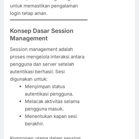
untuk memastikan pengalaman
login tetap aman.
Konsep Dasar Session
Management
Session management adalah
proses mengelola interaksi antara
pengguna dan server setelah
autentikasi berhasil. Sesi
digunakan untuk:
Menyimpan status
autentikasi pengguna.
Melacak aktivitas selama
pengguna masuk.
Menentukan kapan sesi
berakhir.
Komponen utama dalam session