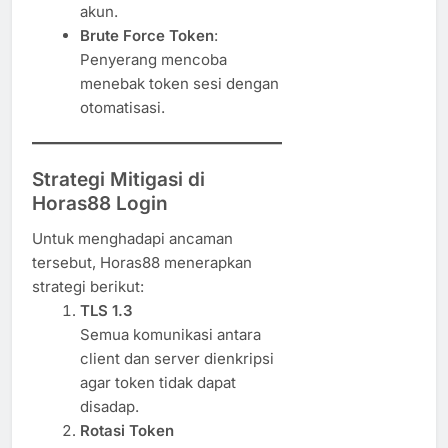
akun.
Brute Force Token
:
Penyerang mencoba
menebak token sesi dengan
otomatisasi.
Strategi Mitigasi di
Horas88 Login
Untuk menghadapi ancaman
tersebut, Horas88 menerapkan
strategi berikut:
TLS 1.3
Semua komunikasi antara
client dan server dienkripsi
agar token tidak dapat
disadap.
Rotasi Token