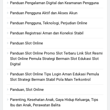
Panduan Pengalaman Digital dan Keamanan Pengguna
Panduan Pengguna Aktif dan Akses Akun
Panduan Pengguna, Teknologi, Perjudian Online
Panduan Registrasi Aman dan Koneksi Stabil
Panduan Slot Online
Panduan Slot Online Promo Slot Terbaru Link Slot Resmi
Slot Online Pemula Strategi Bermain Slot Edukasi Slot
Digital
Panduan Slot Online Tips Login Aman Edukasi Pemula
Slot Strategi Bermain Stabil Pola Main Terkontrol
Panduan, Slot Online
Parenting, Kesehatan Anak, Gaya Hidup Keluarga, Tips
Ibu dan Anak, Perawatan Balita