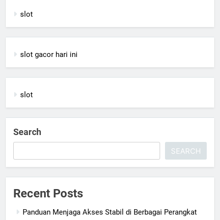
slot
slot gacor hari ini
slot
Search
SEARCH
Recent Posts
Panduan Menjaga Akses Stabil di Berbagai Perangkat