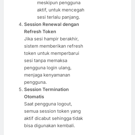
meskipun pengguna
aktif, untuk mencegah
sesi terlalu panjang.
Session Renewal dengan
Refresh Token
Jika sesi hampir berakhir,
sistem memberikan refresh
token untuk memperbarui
sesi tanpa memaksa
pengguna login ulang,
menjaga kenyamanan
pengguna.
Session Termination
Otomatis
Saat pengguna logout,
semua session token yang
aktif dicabut sehingga tidak
bisa digunakan kembali.