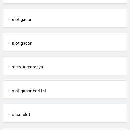
slot gacor
slot gacor
situs terpercaya
slot gacor hari ini
situs slot