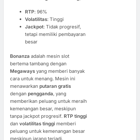
RTP
: 96%
Volatilitas
: Tinggi
Jackpot
: Tidak progresif,
tetapi memiliki pembayaran
besar
Bonanza
adalah mesin slot
bertema tambang dengan
Megaways
yang memberi banyak
cara untuk menang. Mesin ini
menawarkan
putaran gratis
dengan
pengganda
, yang
memberikan peluang untuk meraih
kemenangan besar, meskipun
tanpa jackpot progresif.
RTP tinggi
dan
volatilitas tinggi
memberi
peluang untuk kemenangan besar
meskipun jarang terjadi.