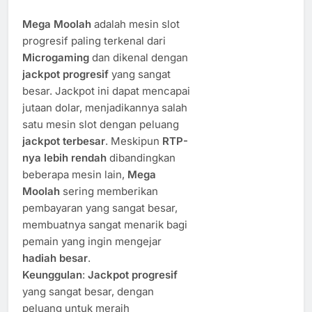
Mega Moolah
adalah mesin slot
progresif paling terkenal dari
Microgaming
dan dikenal dengan
jackpot progresif
yang sangat
besar. Jackpot ini dapat mencapai
jutaan dolar, menjadikannya salah
satu mesin slot dengan peluang
jackpot terbesar
. Meskipun
RTP-
nya lebih rendah
dibandingkan
beberapa mesin lain,
Mega
Moolah
sering memberikan
pembayaran yang sangat besar,
membuatnya sangat menarik bagi
pemain yang ingin mengejar
hadiah besar
.
Keunggulan
:
Jackpot progresif
yang sangat besar, dengan
peluang untuk meraih