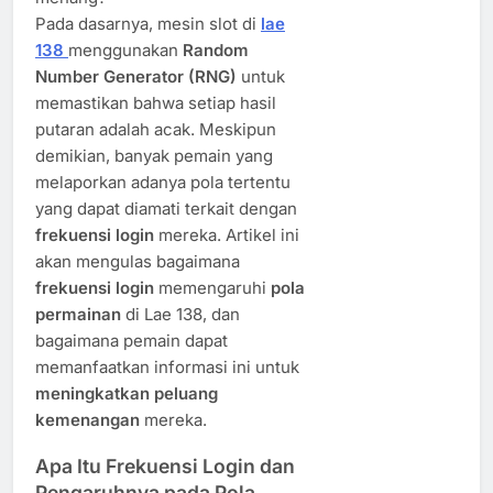
Pada dasarnya, mesin slot di
lae
138
menggunakan
Random
Number Generator (RNG)
untuk
memastikan bahwa setiap hasil
putaran adalah acak. Meskipun
demikian, banyak pemain yang
melaporkan adanya pola tertentu
yang dapat diamati terkait dengan
frekuensi login
mereka. Artikel ini
akan mengulas bagaimana
frekuensi login
memengaruhi
pola
permainan
di Lae 138, dan
bagaimana pemain dapat
memanfaatkan informasi ini untuk
meningkatkan peluang
kemenangan
mereka.
Apa Itu Frekuensi Login dan
Pengaruhnya pada Pola