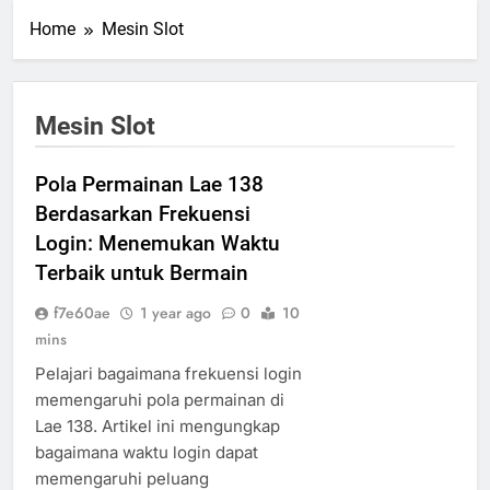
Home
Mesin Slot
Mesin Slot
Pola Permainan Lae 138
Berdasarkan Frekuensi
Login: Menemukan Waktu
Terbaik untuk Bermain
f7e60ae
1 year ago
0
10
mins
Pelajari bagaimana frekuensi login
memengaruhi pola permainan di
Lae 138. Artikel ini mengungkap
bagaimana waktu login dapat
memengaruhi peluang