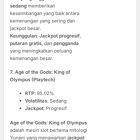
sedang
memberikan
keseimbangan yang baik antara
kemenangan yang sering dan
jackpot besar.
Keunggulan
:
Jackpot progresif
,
putaran gratis
, dan
pengganda
yang meningkatkan peluang
kemenangan besar.
7.
Age of the Gods: King of
Olympus (Playtech)
RTP
: 95.02%
Volatilitas
: Sedang
Jackpot
: Progresif
Age of the Gods: King of Olympus
adalah mesin slot bertema mitologi
Yunani yang menawarkan
jackpot