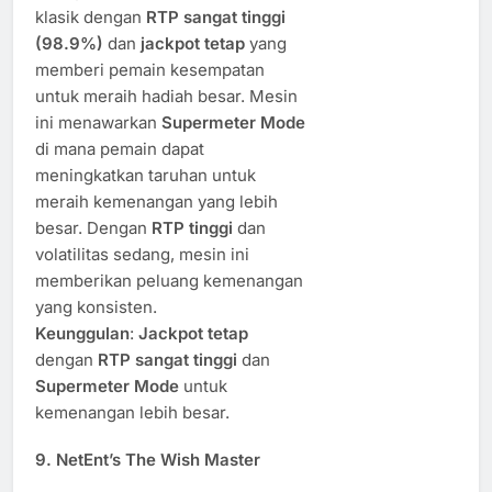
klasik dengan
RTP sangat tinggi
(98.9%)
dan
jackpot tetap
yang
memberi pemain kesempatan
untuk meraih hadiah besar. Mesin
ini menawarkan
Supermeter Mode
di mana pemain dapat
meningkatkan taruhan untuk
meraih kemenangan yang lebih
besar. Dengan
RTP tinggi
dan
volatilitas sedang, mesin ini
memberikan peluang kemenangan
yang konsisten.
Keunggulan
:
Jackpot tetap
dengan
RTP sangat tinggi
dan
Supermeter Mode
untuk
kemenangan lebih besar.
9.
NetEnt’s The Wish Master