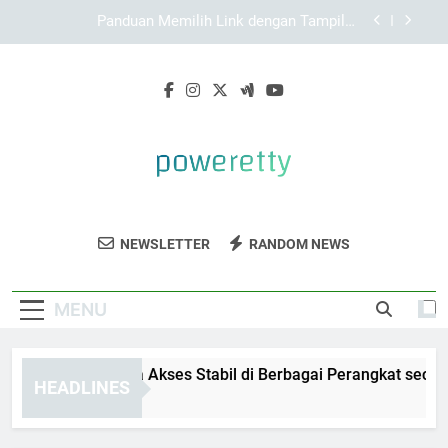
Skip
Panduan Menggunakan KAYA787 Alternatif
to
melalui Ponsel dan Tablet
content
KAYA787 Alternatif dengan Jalur Akses yang
Lebih Fleksibel
Panduan Menjaga Akses Stabil di Berbagai
Perangkat secara Aman
Panduan Memilih Link dengan Tampilan
Responsif dan Praktis di Berbagai Perangkat
Panduan Menggunakan KAYA787 Alternatif
melalui Ponsel dan Tablet
Poweretty
Temukan Produk Kecantikan Dan
KAYA787 Alternatif dengan Jalur Akses yang
NEWSLETTER
RANDOM NEWS
Lebih Fleksibel
Kesehatan Berkualitas Dari Poweretty.
Solusi Terbaik Untuk Merawat Kecantikan
MENU
Anda.
nduan Menjaga Akses Stabil di Berbagai Perangkat secara A
HEADLINES
Weeks Ago