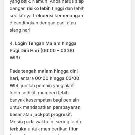
yang baik. Namun, Anda harus siap
dengan
risiko lebih tinggi
dan lebih
sedikitnya
frekuensi kemenangan
dibandingkan dengan pagi atau
siang hari.
4.
Login Tengah Malam hingga
Pagi Dini Hari (00:00 – 03:00
WIB)
Pada
tengah malam hingga dini
hari
, antara
00:00 hingga 03:00
WIB
, jumlah pemain yang aktif
lebih sedikit, memberi lebih
banyak kesempatan bagi pemain
untuk mendapatkan
pembayaran
besar
atau
jackpot progresif
.
Mesin pada waktu ini sering lebih
terbuka
untuk memberikan
fitur