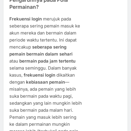
Permainan?
Frekuensi login
merujuk pada
seberapa sering pemain masuk ke
akun mereka dan bermain dalam
periode waktu tertentu. Ini dapat
mencakup
seberapa sering
pemain bermain dalam sehari
atau
bermain pada jam tertentu
selama seminggu. Dalam banyak
kasus,
frekuensi login
dikaitkan
dengan
kebiasaan pemain
—
misalnya, ada pemain yang lebih
suka bermain pada waktu pagi,
sedangkan yang lain mungkin lebih
suka bermain pada malam hari.
Pemain yang masuk lebih sering
ke dalam permainan mungkin