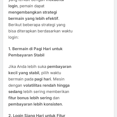
login
, pemain dapat
mengembangkan strategi
bermain yang lebih efektif
.
Berikut beberapa strategi yang
bisa diterapkan berdasarkan waktu
login:
1.
Bermain di Pagi Hari untuk
Pembayaran Stabil
Jika Anda lebih suka
pembayaran
kecil yang stabil
, pilih waktu
bermain pada
pagi hari
. Mesin
dengan
volatilitas rendah hingga
sedang
lebih sering memberikan
fitur bonus lebih sering
dan
pembayaran lebih konsisten
.
2.
Login Siang Hari untuk Fitur