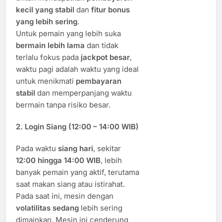
kecil yang stabil
dan
fitur bonus
yang lebih sering
.
Untuk pemain yang lebih suka
bermain lebih lama
dan tidak
terlalu fokus pada
jackpot besar
,
waktu pagi adalah waktu yang ideal
untuk menikmati
pembayaran
stabil
dan memperpanjang waktu
bermain tanpa risiko besar.
2.
Login Siang (12:00 – 14:00 WIB)
Pada waktu
siang hari
, sekitar
12:00 hingga 14:00 WIB
, lebih
banyak pemain yang aktif, terutama
saat makan siang atau istirahat.
Pada saat ini, mesin dengan
volatilitas sedang
lebih sering
dimainkan. Mesin ini cenderung