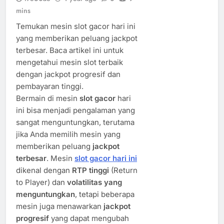
mins
Temukan mesin slot gacor hari ini
yang memberikan peluang jackpot
terbesar. Baca artikel ini untuk
mengetahui mesin slot terbaik
dengan jackpot progresif dan
pembayaran tinggi.
Bermain di mesin
slot gacor
hari
ini bisa menjadi pengalaman yang
sangat menguntungkan, terutama
jika Anda memilih mesin yang
memberikan peluang
jackpot
terbesar
. Mesin
slot gacor hari ini
dikenal dengan
RTP tinggi
(Return
to Player) dan
volatilitas yang
menguntungkan
, tetapi beberapa
mesin juga menawarkan
jackpot
progresif
yang dapat mengubah