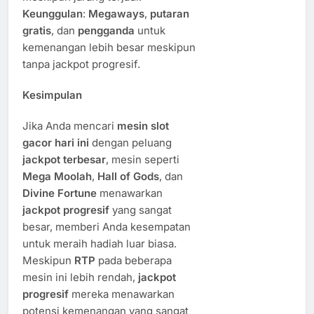
Keunggulan
:
Megaways
,
putaran
gratis
, dan
pengganda
untuk
kemenangan lebih besar meskipun
tanpa jackpot progresif.
Kesimpulan
Jika Anda mencari
mesin slot
gacor hari ini
dengan peluang
jackpot terbesar
, mesin seperti
Mega Moolah
,
Hall of Gods
, dan
Divine Fortune
menawarkan
jackpot progresif
yang sangat
besar, memberi Anda kesempatan
untuk meraih hadiah luar biasa.
Meskipun
RTP
pada beberapa
mesin ini lebih rendah,
jackpot
progresif
mereka menawarkan
potensi kemenangan yang sangat