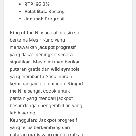
RTP
: 95.3%
Volatilitas
: Sedang
Jackpot
: Progresif
King of the Nile
adalah mesin slot
bertema Mesir Kuno yang
menawarkan
jackpot progresif
yang dapat meningkat secara
signifikan. Mesin ini memberikan
putaran gratis
dan
wild symbols
yang membantu Anda meraih
kemenangan lebih mudah.
King of
the Nile
sangat cocok untuk
pemain yang mencari jackpot
besar dengan pengembalian yang
lebih sering.
Keunggulan
:
Jackpot progresif
yang terus berkembang dan
putaran gratis
yang meningkatkan