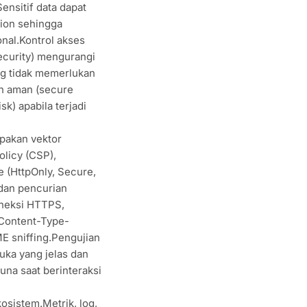
nsitif data dapat
tion sehingga
onal.Kontrol akses
security) mengurangi
ng tidak memerlukan
an aman (secure
k) apabila terjadi
upakan vektor
licy (CSP),
e (HttpOnly, Secure,
 dan pencurian
oneksi HTTPS,
-Content-Type-
 sniffing.Pengujian
uka yang jelas dan
na saat berinteraksi
osistem.Metrik, log,