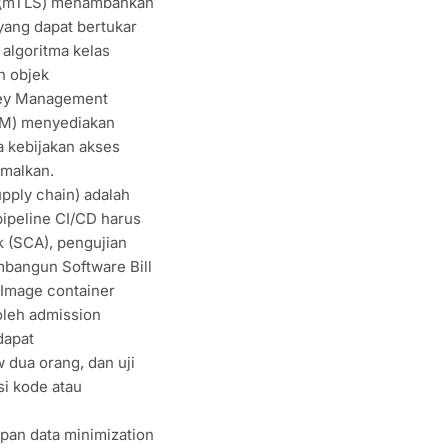
LS (mTLS) menambahkan
yang dapat bertukar
 algoritma kelas
n objek
Key Management
SM) menyediakan
ta kebijakan akses
imalkan.
upply chain) adalah
pipeline CI/CD harus
 (SCA), pengujian
embangun Software Bill
.Image container
 oleh admission
dapat
 dua orang, dan uji
si kode atau
apan data minimization