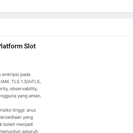
latform Slot
 enkripsi pada
 IAM, TLS 1.3/mTLS,
ty, observability,
engguna yang aman,
isiko tinggi: arus
etersediaan yang
ak boleh menjadi
g menuntun seluruh