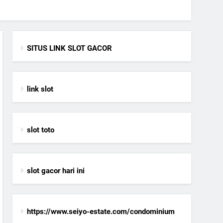
SITUS LINK SLOT GACOR
link slot
slot toto
slot gacor hari ini
https://www.seiyo-estate.com/condominium