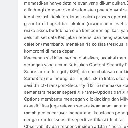
memastikan hanya data relevan yang dikumpulkan.Se
dilindungi dengan tokenization atau pseudonymiza
identitas asli tidak terekspos dalam proses operasi
granular di tingkat baris/kolom (row/column level 
risiko akses berlebihan oleh komponen aplikasi ya
seluruh set data.Kebijakan retensi dan penghapus
deletion) membantu menekan risiko sisa (residual ris
kompromi di masa depan.
Keamanan sisi klien sering diabaikan, padahal mer
serangan yang umum.Kebijakan Content Security Po
Subresource Integrity (SRI), dan pembatasan cooki
SameSite) melindungi dari injeksi skrip lintas situs
sesi.Strict-Transport-Security (HSTS) memaksa k
sementara header seperti X-Frame-Options dan X
Options membantu mencegah clickjacking dan MIME
aksesibilitas juga relevan secara keamanan: antarm
ramah pembaca layar mengurangi kesalahan penggu
dengan kontrol sensitif seperti verifikasi identitas.
Observability dan respons insiden adalah “indra” ek