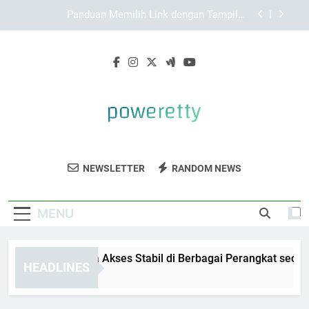
Skip
Panduan Menggunakan KAYA787 Alternatif
to
melalui Ponsel dan Tablet
content
KAYA787 Alternatif dengan Jalur Akses yang
Lebih Fleksibel
Panduan Menjaga Akses Stabil di Berbagai
Perangkat secara Aman
Panduan Memilih Link dengan Tampilan
Responsif dan Praktis di Berbagai Perangkat
Panduan Menggunakan KAYA787 Alternatif
melalui Ponsel dan Tablet
Poweretty
Temukan Produk Kecantikan Dan
KAYA787 Alternatif dengan Jalur Akses yang
NEWSLETTER
RANDOM NEWS
Lebih Fleksibel
Kesehatan Berkualitas Dari Poweretty.
Solusi Terbaik Untuk Merawat Kecantikan
MENU
Anda.
nduan Menjaga Akses Stabil di Berbagai Perangkat secara 
HEADLINES
Weeks Ago