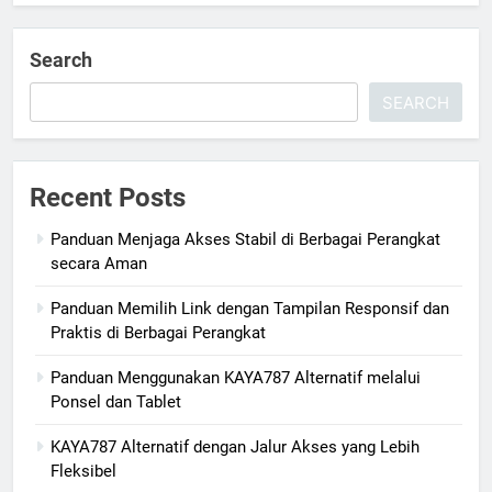
Search
SEARCH
Recent Posts
Panduan Menjaga Akses Stabil di Berbagai Perangkat
secara Aman
Panduan Memilih Link dengan Tampilan Responsif dan
Praktis di Berbagai Perangkat
Panduan Menggunakan KAYA787 Alternatif melalui
Ponsel dan Tablet
KAYA787 Alternatif dengan Jalur Akses yang Lebih
Fleksibel