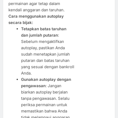
permainan agar tetap dalam
kendali anggaran dan taruhan.
Cara menggunakan autoplay
secara bijak:
Tetapkan batas taruhan
dan jumlah putaran
:
Sebelum mengaktifkan
autoplay, pastikan Anda
sudah menetapkan jumlah
putaran dan batas taruhan
yang sesuai dengan bankroll
Anda.
Gunakan autoplay dengan
pengawasan
: Jangan
biarkan autoplay berjalan
tanpa pengawasan. Selalu
periksa permainan untuk
memastikan bahwa Anda
tidak melampaui anggaran