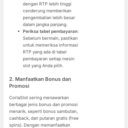
dengan RTP lebih tinggi
cenderung memberikan
pengembalian lebih besar
dalam jangka panjang.
Periksa tabel pembayaran
:
Sebelum bermain, pastikan
untuk memeriksa informasi
RTP yang ada di tabel
pembayaran setiap mesin
slot yang Anda pilih.
2.
Manfaatkan Bonus dan
Promosi
CorlaSlot sering menawarkan
berbagai jenis bonus dan promosi
menarik, seperti bonus sambutan,
cashback, dan putaran gratis (free
spins). Dengan memanfaatkan