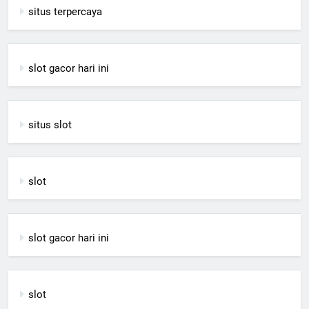
situs terpercaya
slot gacor hari ini
situs slot
slot
slot gacor hari ini
slot