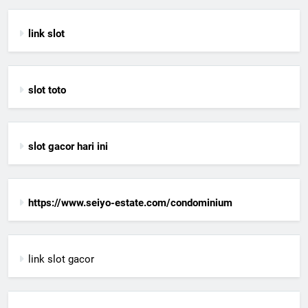
link slot
slot toto
slot gacor hari ini
https://www.seiyo-estate.com/condominium
link slot gacor