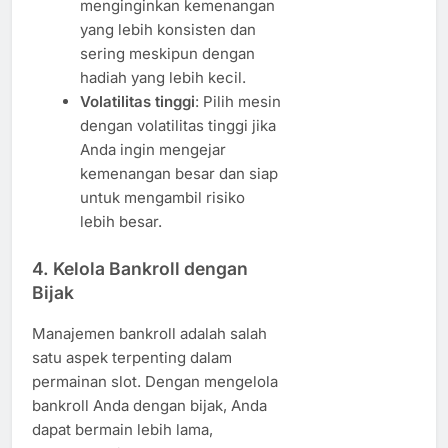
menginginkan kemenangan
yang lebih konsisten dan
sering meskipun dengan
hadiah yang lebih kecil.
Volatilitas tinggi
: Pilih mesin
dengan volatilitas tinggi jika
Anda ingin mengejar
kemenangan besar dan siap
untuk mengambil risiko
lebih besar.
4.
Kelola Bankroll dengan
Bijak
Manajemen bankroll adalah salah
satu aspek terpenting dalam
permainan slot. Dengan mengelola
bankroll Anda dengan bijak, Anda
dapat bermain lebih lama,