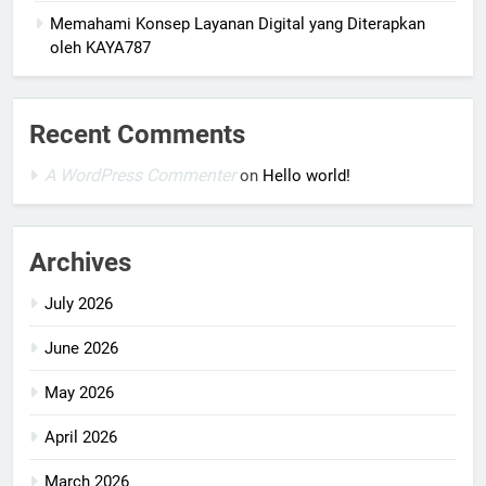
Memahami Konsep Layanan Digital yang Diterapkan
oleh KAYA787
Recent Comments
A WordPress Commenter
on
Hello world!
Archives
July 2026
June 2026
May 2026
April 2026
March 2026