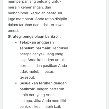
memperpanjang peluang untuk
meraih kemenangan, dan
menghindari kerugian besar. Ini
juga membantu Anda tetap disiplin
dalam taruhan dan tidak terbawa
emosi.
Strategi pengelolaan bankroll:
Tetapkan anggaran
sebelum bermain
: Tentukan
berapa banyak uang yang
siap Anda keluarkan untuk
bermain, dan pastikan Anda
tidak melebihi batas
tersebut.
Sesuaikan taruhan dengan
bankroll
: Jangan bertaruh
lebih dari yang Anda
mampu. Jika Anda memiliki
bankroll kecil, lebih baik