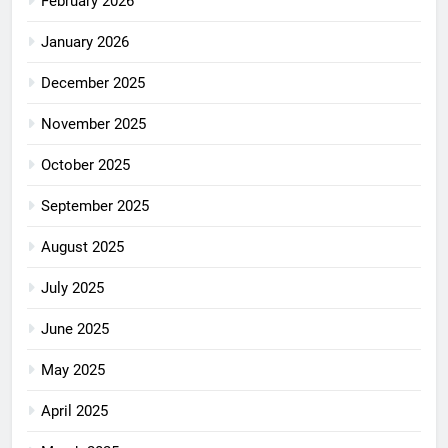
February 2026
January 2026
December 2025
November 2025
October 2025
September 2025
August 2025
July 2025
June 2025
May 2025
April 2025