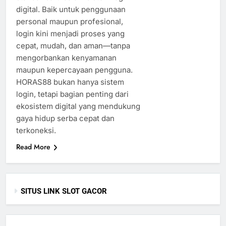
digital. Baik untuk penggunaan
personal maupun profesional,
login kini menjadi proses yang
cepat, mudah, dan aman—tanpa
mengorbankan kenyamanan
maupun kepercayaan pengguna.
HORAS88 bukan hanya sistem
login, tetapi bagian penting dari
ekosistem digital yang mendukung
gaya hidup serba cepat dan
terkoneksi.
Read More
SITUS LINK SLOT GACOR