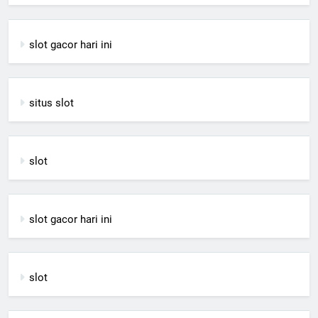
slot gacor hari ini
situs slot
slot
slot gacor hari ini
slot