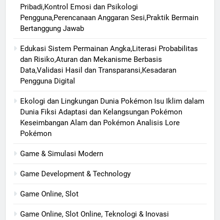
Pribadi,Kontrol Emosi dan Psikologi
Pengguna,Perencanaan Anggaran Sesi,Praktik Bermain
Bertanggung Jawab
Edukasi Sistem Permainan Angka,Literasi Probabilitas
dan Risiko,Aturan dan Mekanisme Berbasis
Data,Validasi Hasil dan Transparansi,Kesadaran
Pengguna Digital
Ekologi dan Lingkungan Dunia Pokémon Isu Iklim dalam
Dunia Fiksi Adaptasi dan Kelangsungan Pokémon
Keseimbangan Alam dan Pokémon Analisis Lore
Pokémon
Game & Simulasi Modern
Game Development & Technology
Game Online, Slot
Game Online, Slot Online, Teknologi & Inovasi