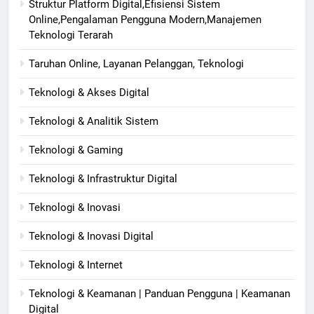
Struktur Platform Digital,Efisiensi Sistem
Online,Pengalaman Pengguna Modern,Manajemen
Teknologi Terarah
Taruhan Online, Layanan Pelanggan, Teknologi
Teknologi & Akses Digital
Teknologi & Analitik Sistem
Teknologi & Gaming
Teknologi & Infrastruktur Digital
Teknologi & Inovasi
Teknologi & Inovasi Digital
Teknologi & Internet
Teknologi & Keamanan | Panduan Pengguna | Keamanan
Digital