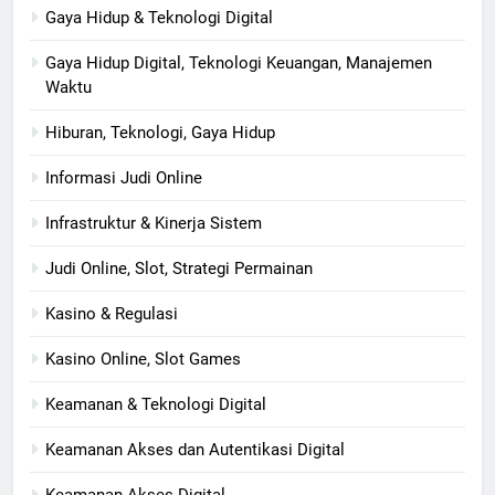
Gaya Hidup & Teknologi Digital
Gaya Hidup Digital, Teknologi Keuangan, Manajemen
Waktu
Hiburan, Teknologi, Gaya Hidup
Informasi Judi Online
Infrastruktur & Kinerja Sistem
Judi Online, Slot, Strategi Permainan
Kasino & Regulasi
Kasino Online, Slot Games
Keamanan & Teknologi Digital
Keamanan Akses dan Autentikasi Digital