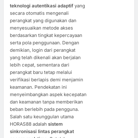
teknologi autentikasi adaptif
yang
secara otomatis mengenali
perangkat yang digunakan dan
menyesuaikan metode akses
berdasarkan tingkat kepercayaan
serta pola penggunaan. Dengan
demikian, login dari perangkat
yang telah dikenali akan berjalan
lebih cepat, sementara dari
perangkat baru tetap melalui
verifikasi berlapis demi menjamin
keamanan. Pendekatan ini
menyeimbangkan aspek kecepatan
dan keamanan tanpa memberikan
beban berlebih pada pengguna.
Salah satu keunggulan utama
HORAS88 adalah
sistem
sinkronisasi lintas perangkat