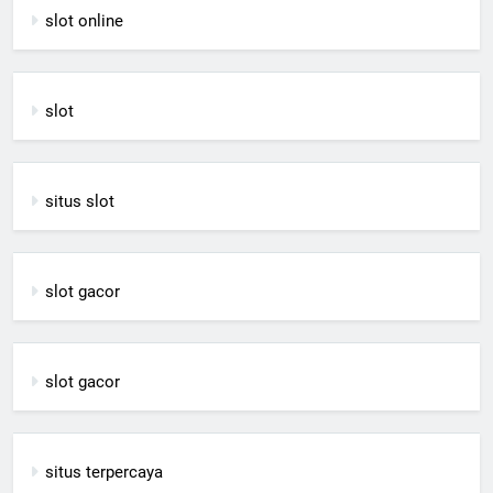
slot online
slot
situs slot
slot gacor
slot gacor
situs terpercaya