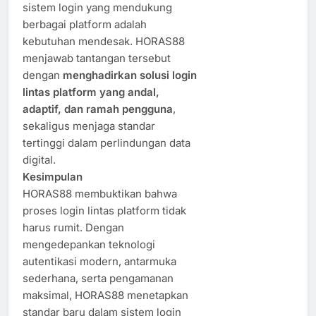
sistem login yang mendukung
berbagai platform adalah
kebutuhan mendesak. HORAS88
menjawab tantangan tersebut
dengan
menghadirkan solusi login
lintas platform yang andal,
adaptif, dan ramah pengguna
,
sekaligus menjaga standar
tertinggi dalam perlindungan data
digital.
Kesimpulan
HORAS88 membuktikan bahwa
proses login lintas platform tidak
harus rumit. Dengan
mengedepankan teknologi
autentikasi modern, antarmuka
sederhana, serta pengamanan
maksimal, HORAS88 menetapkan
standar baru dalam sistem login