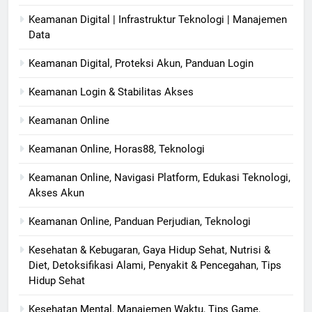
Keamanan Digital | Infrastruktur Teknologi | Manajemen
Data
Keamanan Digital, Proteksi Akun, Panduan Login
Keamanan Login & Stabilitas Akses
Keamanan Online
Keamanan Online, Horas88, Teknologi
Keamanan Online, Navigasi Platform, Edukasi Teknologi,
Akses Akun
Keamanan Online, Panduan Perjudian, Teknologi
Kesehatan & Kebugaran, Gaya Hidup Sehat, Nutrisi &
Diet, Detoksifikasi Alami, Penyakit & Pencegahan, Tips
Hidup Sehat
Kesehatan Mental, Manajemen Waktu, Tips Game,