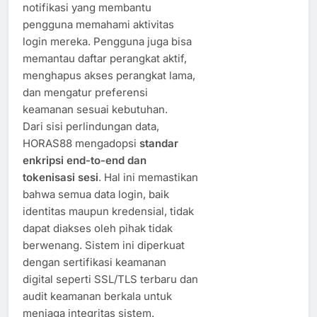
notifikasi yang membantu
pengguna memahami aktivitas
login mereka. Pengguna juga bisa
memantau daftar perangkat aktif,
menghapus akses perangkat lama,
dan mengatur preferensi
keamanan sesuai kebutuhan.
Dari sisi perlindungan data,
HORAS88 mengadopsi
standar
enkripsi end-to-end dan
tokenisasi sesi
. Hal ini memastikan
bahwa semua data login, baik
identitas maupun kredensial, tidak
dapat diakses oleh pihak tidak
berwenang. Sistem ini diperkuat
dengan sertifikasi keamanan
digital seperti SSL/TLS terbaru dan
audit keamanan berkala untuk
menjaga integritas sistem.