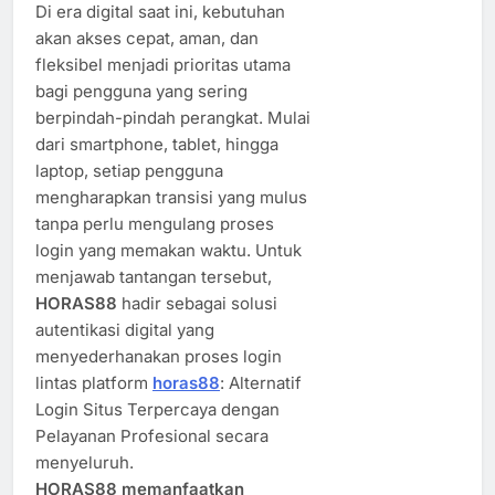
Di era digital saat ini, kebutuhan
akan akses cepat, aman, dan
fleksibel menjadi prioritas utama
bagi pengguna yang sering
berpindah-pindah perangkat. Mulai
dari smartphone, tablet, hingga
laptop, setiap pengguna
mengharapkan transisi yang mulus
tanpa perlu mengulang proses
login yang memakan waktu. Untuk
menjawab tantangan tersebut,
HORAS88
hadir sebagai solusi
autentikasi digital yang
menyederhanakan proses login
lintas platform
horas88
: Alternatif
Login Situs Terpercaya dengan
Pelayanan Profesional secara
menyeluruh.
HORAS88 memanfaatkan