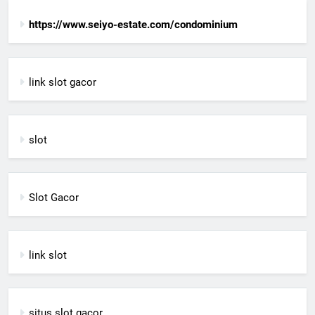
https://www.seiyo-estate.com/condominium
link slot gacor
slot
Slot Gacor
link slot
situs slot gacor