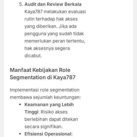
Audit dan Review Berkala
Kaya787 melakukan evaluasi
rutin terhadap hak akses
yang diberikan. Jika ada
pengguna yang sudah tidak
memerlukan peran tertentu,
hak aksesnya segera
dicabut.
Manfaat Kebijakan Role
Segmentation di Kaya787
Implementasi role segmentation
membawa sejumlah keuntungan:
Keamanan yang Lebih
Tinggi
: Risiko akses
berlebihan dapat ditekan
secara signifikan.
Efisiensi Operasional
: