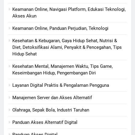
Keamanan Online, Navigasi Platform, Edukasi Teknologi,
Akses Akun
Keamanan Online, Panduan Perjudian, Teknologi
Kesehatan & Kebugaran, Gaya Hidup Sehat, Nutrisi &
Diet, Detoksifikasi Alami, Penyakit & Pencegahan, Tips
Hidup Sehat
Kesehatan Mental, Manajemen Waktu, Tips Game,
Keseimbangan Hidup, Pengembangan Diri
Layanan Digital Praktis & Pengalaman Pengguna
Manajemen Server dan Akses Alternatif
Olahraga, Sepak Bola, Industri Taruhan
Panduan Akses Alternatif Digital
Panduan Akses Digital