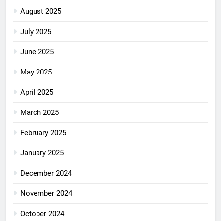
August 2025
July 2025
June 2025
May 2025
April 2025
March 2025
February 2025
January 2025
December 2024
November 2024
October 2024