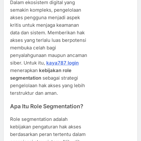
Dalam ekosistem digital yang
semakin kompleks, pengelolaan
akses pengguna menjadi aspek
kritis untuk menjaga keamanan
data dan sistem. Memberikan hak
akses yang terlalu luas berpotensi
membuka celah bagi
penyalahgunaan maupun ancaman
siber. Untuk itu,
kaya787 login
menerapkan
kebijakan role
segmentation
sebagai strategi
pengelolaan hak akses yang lebih
terstruktur dan aman.
Apa Itu Role Segmentation?
Role segmentation adalah
kebijakan pengaturan hak akses
berdasarkan peran tertentu dalam