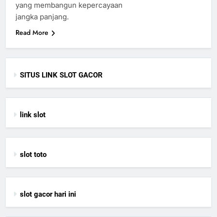
yang membangun kepercayaan
jangka panjang.
Read More
SITUS LINK SLOT GACOR
link slot
slot toto
slot gacor hari ini