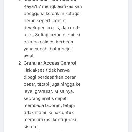
Kaya787 mengklasifikasikan
pengguna ke dalam kategori
peran seperti admin,
developer, analis, dan end-
user. Setiap peran memiliki
cakupan akses berbeda
yang sudah diatur sejak
awal.
Granular Access Control
Hak akses tidak hanya
dibagi berdasarkan peran
besar, tetapi juga hingga ke
level granular. Misalnya,
seorang analis dapat
membaca laporan, tetapi
tidak memiliki hak untuk
memodifikasi konfigurasi
sistem.