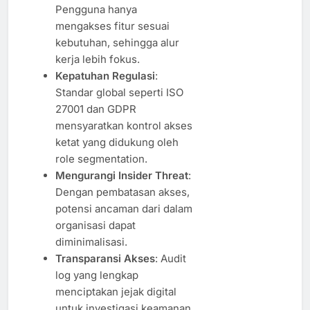
Pengguna hanya
mengakses fitur sesuai
kebutuhan, sehingga alur
kerja lebih fokus.
Kepatuhan Regulasi
:
Standar global seperti ISO
27001 dan GDPR
mensyaratkan kontrol akses
ketat yang didukung oleh
role segmentation.
Mengurangi Insider Threat
:
Dengan pembatasan akses,
potensi ancaman dari dalam
organisasi dapat
diminimalisasi.
Transparansi Akses
: Audit
log yang lengkap
menciptakan jejak digital
untuk investigasi keamanan.