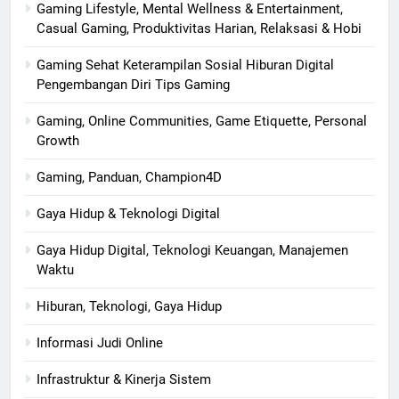
Gaming Lifestyle, Mental Wellness & Entertainment,
Casual Gaming, Produktivitas Harian, Relaksasi & Hobi
Gaming Sehat Keterampilan Sosial Hiburan Digital
Pengembangan Diri Tips Gaming
Gaming, Online Communities, Game Etiquette, Personal
Growth
Gaming, Panduan, Champion4D
Gaya Hidup & Teknologi Digital
Gaya Hidup Digital, Teknologi Keuangan, Manajemen
Waktu
Hiburan, Teknologi, Gaya Hidup
Informasi Judi Online
Infrastruktur & Kinerja Sistem