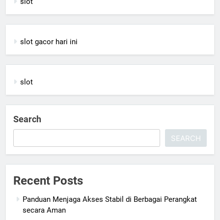
slot
slot gacor hari ini
slot
Search
SEARCH
Recent Posts
Panduan Menjaga Akses Stabil di Berbagai Perangkat
secara Aman