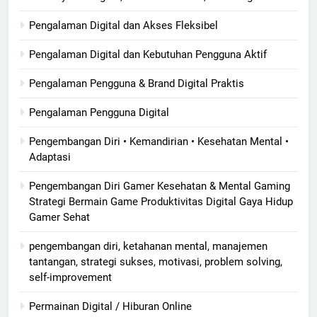
Pengalaman Digital dan Akses Fleksibel
Pengalaman Digital dan Kebutuhan Pengguna Aktif
Pengalaman Pengguna & Brand Digital Praktis
Pengalaman Pengguna Digital
Pengembangan Diri • Kemandirian • Kesehatan Mental •
Adaptasi
Pengembangan Diri Gamer Kesehatan & Mental Gaming
Strategi Bermain Game Produktivitas Digital Gaya Hidup
Gamer Sehat
pengembangan diri, ketahanan mental, manajemen
tantangan, strategi sukses, motivasi, problem solving,
self-improvement
Permainan Digital / Hiburan Online