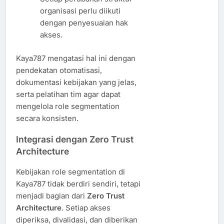
organisasi perlu diikuti
dengan penyesuaian hak
akses.
Kaya787 mengatasi hal ini dengan
pendekatan otomatisasi,
dokumentasi kebijakan yang jelas,
serta pelatihan tim agar dapat
mengelola role segmentation
secara konsisten.
Integrasi dengan Zero Trust
Architecture
Kebijakan role segmentation di
Kaya787 tidak berdiri sendiri, tetapi
menjadi bagian dari
Zero Trust
Architecture
. Setiap akses
diperiksa, divalidasi, dan diberikan