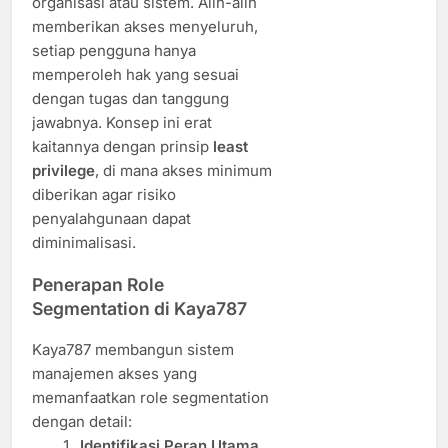
organisasi atau sistem. Alih-alih
memberikan akses menyeluruh,
setiap pengguna hanya
memperoleh hak yang sesuai
dengan tugas dan tanggung
jawabnya. Konsep ini erat
kaitannya dengan prinsip
least
privilege
, di mana akses minimum
diberikan agar risiko
penyalahgunaan dapat
diminimalisasi.
Penerapan Role
Segmentation di Kaya787
Kaya787 membangun sistem
manajemen akses yang
memanfaatkan role segmentation
dengan detail:
Identifikasi Peran Utama