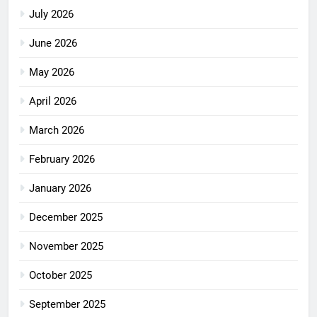
July 2026
June 2026
May 2026
April 2026
March 2026
February 2026
January 2026
December 2025
November 2025
October 2025
September 2025