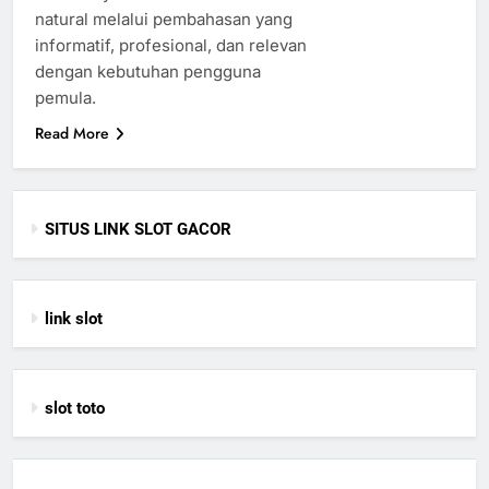
natural melalui pembahasan yang
informatif, profesional, dan relevan
dengan kebutuhan pengguna
pemula.
Read More
SITUS LINK SLOT GACOR
link slot
slot toto