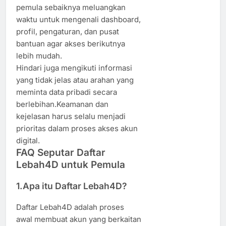
pemula sebaiknya meluangkan
waktu untuk mengenali dashboard,
profil, pengaturan, dan pusat
bantuan agar akses berikutnya
lebih mudah.
Hindari juga mengikuti informasi
yang tidak jelas atau arahan yang
meminta data pribadi secara
berlebihan.Keamanan dan
kejelasan harus selalu menjadi
prioritas dalam proses akses akun
digital.
FAQ Seputar Daftar
Lebah4D untuk Pemula
1.Apa itu Daftar Lebah4D?
Daftar Lebah4D adalah proses
awal membuat akun yang berkaitan