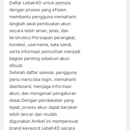
Daftar Lebah4D untuk pemula
dengan proses yang efisien
membantu pengguna memahami
langkah awal pembuatan akun
secara lebih aman, jelas, dan
terstruktur.Persiapan perangkat,
koneksi, username, kata sandi,
serta informasi pemulihan menjadi
bagian penting sebelum akun
dibuat.
Setelah daftar selesai, pengguna
perlu mencoba login, memahami
dashboard, menjaga informasi
akun, dan mengenali pengaturan
dasar.Dengan pendekatan yang
tepat, proses akun dapat berjalan
lebih lancar dan mudah
digunakan.Artikel ini memperkuat
brand keyword Lebah4D secara