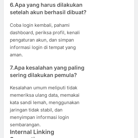
6.Apa yang harus dilakukan
setelah akun berhasil dibuat?
Coba login kembali, pahami
dashboard, periksa profil, kenali
pengaturan akun, dan simpan
informasi login di tempat yang
aman.
7.Apa kesalahan yang paling
sering dilakukan pemula?
Kesalahan umum meliputi tidak
memeriksa ulang data, memakai
kata sandi lemah, menggunakan
jaringan tidak stabil, dan
menyimpan informasi login
sembarangan.
Internal Linking