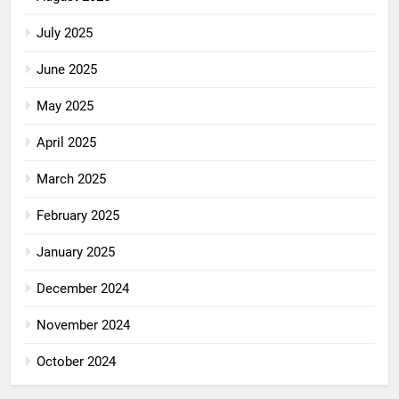
July 2025
June 2025
May 2025
April 2025
March 2025
February 2025
January 2025
December 2024
November 2024
October 2024