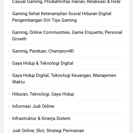
Casual Gaming, Produktivitas Harian, Relaksasi & Hobi
Gaming Sehat Keterampilan Sosial Hiburan Digital
Pengembangan Diri Tips Gaming
Gaming, Online Communities, Game Etiquette, Personal
Growth
Gaming, Panduan, Champion4D
Gaya Hidup & Teknologi Digital
Gaya Hidup Digital, Teknologi Keuangan, Manajemen
Waktu
Hiburan, Teknologi, Gaya Hidup
Informasi Judi Online
Infrastruktur & Kinerja Sistem
Judi Online, Slot, Strategi Permainan