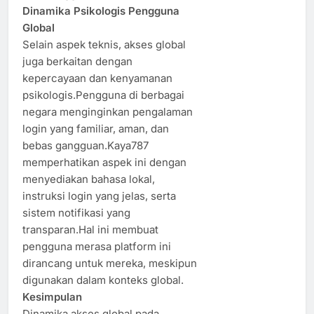
Dinamika Psikologis Pengguna
Global
Selain aspek teknis, akses global
juga berkaitan dengan
kepercayaan dan kenyamanan
psikologis.Pengguna di berbagai
negara menginginkan pengalaman
login yang familiar, aman, dan
bebas gangguan.Kaya787
memperhatikan aspek ini dengan
menyediakan bahasa lokal,
instruksi login yang jelas, serta
sistem notifikasi yang
transparan.Hal ini membuat
pengguna merasa platform ini
dirancang untuk mereka, meskipun
digunakan dalam konteks global.
Kesimpulan
Dinamika akses global pada