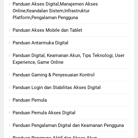
Panduan Akses Digital,Manajemen Akses
Online,Keandalan Sistem,Infrastruktur
Platform,Pengalaman Pengguna
Panduan Akses Mobile dan Tablet
Panduan Antarmuka Digital
Panduan Digital, Keamanan Akun, Tips Teknologi, User
Experience, Game Online
Panduan Gaming & Penyesuaian Kontrol
Panduan Login dan Stabilitas Akses Digital
Panduan Pemula
Panduan Pemula Akses Digital
Panduan Pengalaman Digital dan Keamanan Pengguna