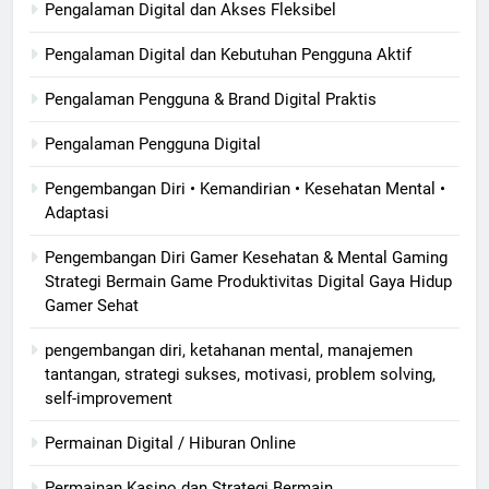
Pengalaman Digital dan Akses Fleksibel
Pengalaman Digital dan Kebutuhan Pengguna Aktif
Pengalaman Pengguna & Brand Digital Praktis
Pengalaman Pengguna Digital
Pengembangan Diri • Kemandirian • Kesehatan Mental •
Adaptasi
Pengembangan Diri Gamer Kesehatan & Mental Gaming
Strategi Bermain Game Produktivitas Digital Gaya Hidup
Gamer Sehat
pengembangan diri, ketahanan mental, manajemen
tantangan, strategi sukses, motivasi, problem solving,
self-improvement
Permainan Digital / Hiburan Online
Permainan Kasino dan Strategi Bermain