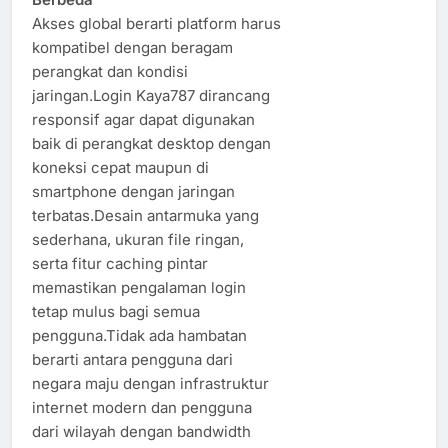
Akses global berarti platform harus
kompatibel dengan beragam
perangkat dan kondisi
jaringan.Login Kaya787 dirancang
responsif agar dapat digunakan
baik di perangkat desktop dengan
koneksi cepat maupun di
smartphone dengan jaringan
terbatas.Desain antarmuka yang
sederhana, ukuran file ringan,
serta fitur caching pintar
memastikan pengalaman login
tetap mulus bagi semua
pengguna.Tidak ada hambatan
berarti antara pengguna dari
negara maju dengan infrastruktur
internet modern dan pengguna
dari wilayah dengan bandwidth