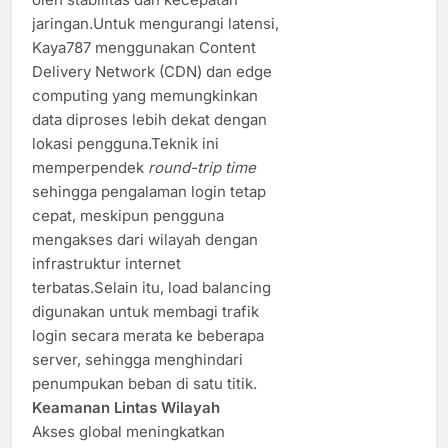
jaringan.Untuk mengurangi latensi,
Kaya787 menggunakan Content
Delivery Network (CDN) dan edge
computing yang memungkinkan
data diproses lebih dekat dengan
lokasi pengguna.Teknik ini
memperpendek
round-trip time
sehingga pengalaman login tetap
cepat, meskipun pengguna
mengakses dari wilayah dengan
infrastruktur internet
terbatas.Selain itu, load balancing
digunakan untuk membagi trafik
login secara merata ke beberapa
server, sehingga menghindari
penumpukan beban di satu titik.
Keamanan Lintas Wilayah
Akses global meningkatkan