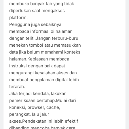
membuka banyak tab yang tidak
diperlukan saat mengakses
platform.
Pengguna juga sebaiknya
membaca informasi di halaman
dengan teliti.Jangan terburu-buru
menekan tombol atau memasukkan
data jika belum memahami konteks
halaman.Kebiasaan membaca
instruksi dengan baik dapat
mengurangi kesalahan akses dan
membuat pengalaman digital lebih
terarah.
Jika terjadi kendala, lakukan
pemeriksaan bertahap.Mulai dari
koneksi, browser, cache,
perangkat, lalu jalur
akses.Pendekatan ini lebih efektif
dibanding mencoba banyak cara