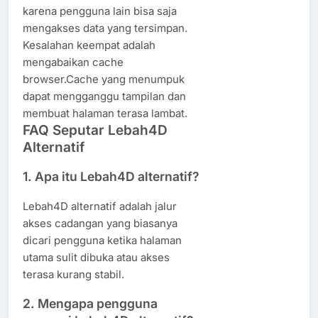
karena pengguna lain bisa saja
mengakses data yang tersimpan.
Kesalahan keempat adalah
mengabaikan cache
browser.Cache yang menumpuk
dapat mengganggu tampilan dan
membuat halaman terasa lambat.
FAQ Seputar Lebah4D
Alternatif
1. Apa itu Lebah4D alternatif?
Lebah4D alternatif adalah jalur
akses cadangan yang biasanya
dicari pengguna ketika halaman
utama sulit dibuka atau akses
terasa kurang stabil.
2. Mengapa pengguna