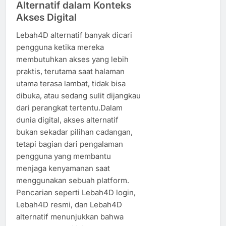
Alternatif dalam Konteks
Akses Digital
Lebah4D alternatif banyak dicari
pengguna ketika mereka
membutuhkan akses yang lebih
praktis, terutama saat halaman
utama terasa lambat, tidak bisa
dibuka, atau sedang sulit dijangkau
dari perangkat tertentu.Dalam
dunia digital, akses alternatif
bukan sekadar pilihan cadangan,
tetapi bagian dari pengalaman
pengguna yang membantu
menjaga kenyamanan saat
menggunakan sebuah platform.
Pencarian seperti Lebah4D login,
Lebah4D resmi, dan Lebah4D
alternatif menunjukkan bahwa