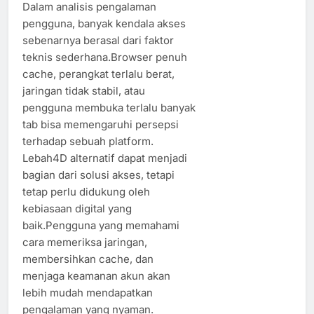
Dalam analisis pengalaman
pengguna, banyak kendala akses
sebenarnya berasal dari faktor
teknis sederhana.Browser penuh
cache, perangkat terlalu berat,
jaringan tidak stabil, atau
pengguna membuka terlalu banyak
tab bisa memengaruhi persepsi
terhadap sebuah platform.
Lebah4D alternatif dapat menjadi
bagian dari solusi akses, tetapi
tetap perlu didukung oleh
kebiasaan digital yang
baik.Pengguna yang memahami
cara memeriksa jaringan,
membersihkan cache, dan
menjaga keamanan akun akan
lebih mudah mendapatkan
pengalaman yang nyaman.