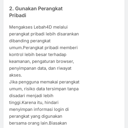
2. Gunakan Perangkat
Pribadi
Mengakses Lebah4D melalui
perangkat pribadi lebih disarankan
dibanding perangkat
umum.Perangkat pribadi memberi
kontrol lebih besar terhadap
keamanan, pengaturan browser,
penyimpanan data, dan riwayat
akses.
Jika pengguna memakai perangkat
umum, risiko data tersimpan tanpa
disadari menjadi lebih
tinggi.Karena itu, hindari
menyimpan informasi login di
perangkat yang digunakan
bersama orang lain.Biasakan