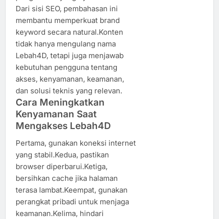
Dari sisi SEO, pembahasan ini
membantu memperkuat brand
keyword secara natural.Konten
tidak hanya mengulang nama
Lebah4D, tetapi juga menjawab
kebutuhan pengguna tentang
akses, kenyamanan, keamanan,
dan solusi teknis yang relevan.
Cara Meningkatkan
Kenyamanan Saat
Mengakses Lebah4D
Pertama, gunakan koneksi internet
yang stabil.Kedua, pastikan
browser diperbarui.Ketiga,
bersihkan cache jika halaman
terasa lambat.Keempat, gunakan
perangkat pribadi untuk menjaga
keamanan.Kelima, hindari