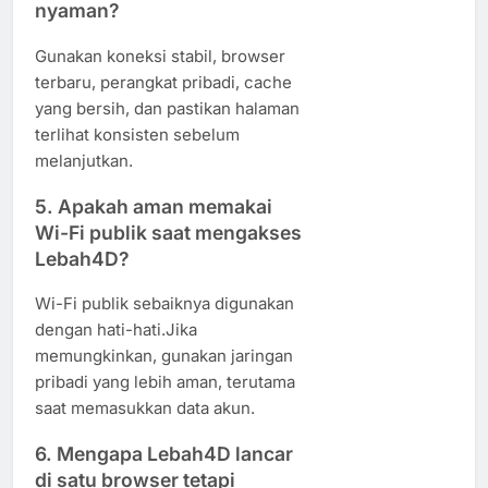
nyaman?
Gunakan koneksi stabil, browser
terbaru, perangkat pribadi, cache
yang bersih, dan pastikan halaman
terlihat konsisten sebelum
melanjutkan.
5. Apakah aman memakai
Wi-Fi publik saat mengakses
Lebah4D?
Wi-Fi publik sebaiknya digunakan
dengan hati-hati.Jika
memungkinkan, gunakan jaringan
pribadi yang lebih aman, terutama
saat memasukkan data akun.
6. Mengapa Lebah4D lancar
di satu browser tetapi