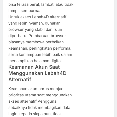
bisa terasa berat, lambat, atau tidak
tampil sempurna.
Untuk akses Lebah4D alternatif
yang lebih nyaman, gunakan
browser yang stabil dan rutin
diperbarui.Pembaruan browser
biasanya membawa perbaikan
keamanan, peningkatan performa,
serta kemampuan lebih baik dalam
menampilkan halaman digital.
Keamanan Akun Saat
Menggunakan Lebah4D
Alternatif
Keamanan akun harus menjadi
prioritas utama saat menggunakan
akses alternatif.Pengguna
sebaiknya tidak membagikan data
login kepada siapa pun, tidak