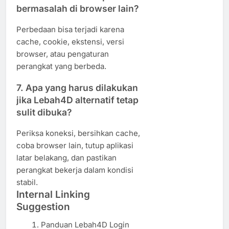
bermasalah di browser lain?
Perbedaan bisa terjadi karena
cache, cookie, ekstensi, versi
browser, atau pengaturan
perangkat yang berbeda.
7. Apa yang harus dilakukan
jika Lebah4D alternatif tetap
sulit dibuka?
Periksa koneksi, bersihkan cache,
coba browser lain, tutup aplikasi
latar belakang, dan pastikan
perangkat bekerja dalam kondisi
stabil.
Internal Linking
Suggestion
Panduan Lebah4D Login