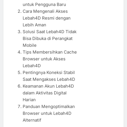
untuk Pengguna Baru
Cara Mengenali Akses
Lebah4D Resmi dengan
Lebih Aman
Solusi Saat Lebah4D Tidak
Bisa Dibuka di Perangkat
Mobile
Tips Membersihkan Cache
Browser untuk Akses
Lebah4D
Pentingnya Koneksi Stabil
Saat Mengakses Lebah4D
Keamanan Akun Lebah4D
dalam Aktivitas Digital
Harian
Panduan Mengoptimalkan
Browser untuk Lebah4D
Alternatif