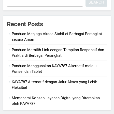
SEARCH
Recent Posts
Panduan Menjaga Akses Stabil di Berbagai Perangkat
secara Aman
Panduan Memilih Link dengan Tampilan Responsif dan
Praktis di Berbagai Perangkat
Panduan Menggunakan KAYA787 Alternatif melalui
Ponsel dan Tablet
KAYA787 Alternatif dengan Jalur Akses yang Lebih
Fleksibel
Memahami Konsep Layanan Digital yang Diterapkan
oleh KAYA787