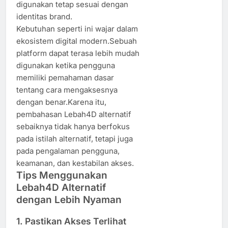
digunakan tetap sesuai dengan
identitas brand.
Kebutuhan seperti ini wajar dalam
ekosistem digital modern.Sebuah
platform dapat terasa lebih mudah
digunakan ketika pengguna
memiliki pemahaman dasar
tentang cara mengaksesnya
dengan benar.Karena itu,
pembahasan Lebah4D alternatif
sebaiknya tidak hanya berfokus
pada istilah alternatif, tetapi juga
pada pengalaman pengguna,
keamanan, dan kestabilan akses.
Tips Menggunakan
Lebah4D Alternatif
dengan Lebih Nyaman
1. Pastikan Akses Terlihat