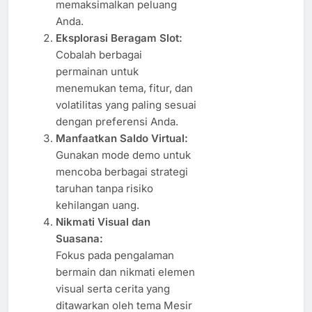
memaksimalkan peluang
Anda.
Eksplorasi Beragam Slot:
Cobalah berbagai
permainan untuk
menemukan tema, fitur, dan
volatilitas yang paling sesuai
dengan preferensi Anda.
Manfaatkan Saldo Virtual:
Gunakan mode demo untuk
mencoba berbagai strategi
taruhan tanpa risiko
kehilangan uang.
Nikmati Visual dan
Suasana:
Fokus pada pengalaman
bermain dan nikmati elemen
visual serta cerita yang
ditawarkan oleh tema Mesir