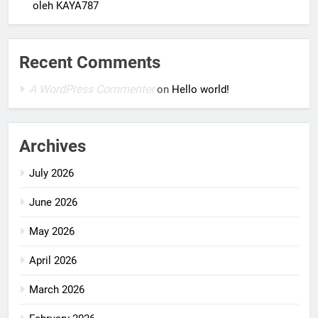
oleh KAYA787
Recent Comments
A WordPress Commenter
on
Hello world!
Archives
July 2026
June 2026
May 2026
April 2026
March 2026