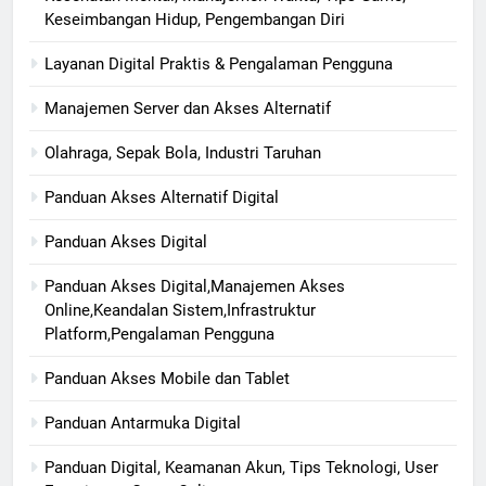
Keseimbangan Hidup, Pengembangan Diri
Layanan Digital Praktis & Pengalaman Pengguna
Manajemen Server dan Akses Alternatif
Olahraga, Sepak Bola, Industri Taruhan
Panduan Akses Alternatif Digital
Panduan Akses Digital
Panduan Akses Digital,Manajemen Akses
Online,Keandalan Sistem,Infrastruktur
Platform,Pengalaman Pengguna
Panduan Akses Mobile dan Tablet
Panduan Antarmuka Digital
Panduan Digital, Keamanan Akun, Tips Teknologi, User