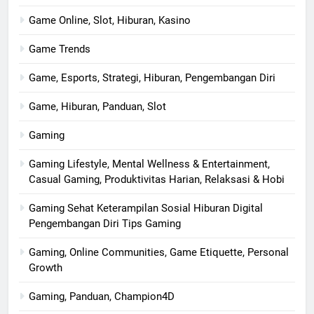
Game Online, Slot, Hiburan, Kasino
Game Trends
Game, Esports, Strategi, Hiburan, Pengembangan Diri
Game, Hiburan, Panduan, Slot
Gaming
Gaming Lifestyle, Mental Wellness & Entertainment,
Casual Gaming, Produktivitas Harian, Relaksasi & Hobi
Gaming Sehat Keterampilan Sosial Hiburan Digital
Pengembangan Diri Tips Gaming
Gaming, Online Communities, Game Etiquette, Personal
Growth
Gaming, Panduan, Champion4D