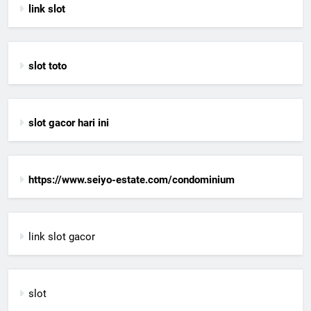
link slot
slot toto
slot gacor hari ini
https://www.seiyo-estate.com/condominium
link slot gacor
slot