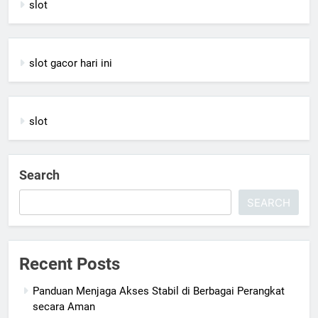
slot
slot gacor hari ini
slot
Search
SEARCH
Recent Posts
Panduan Menjaga Akses Stabil di Berbagai Perangkat
secara Aman