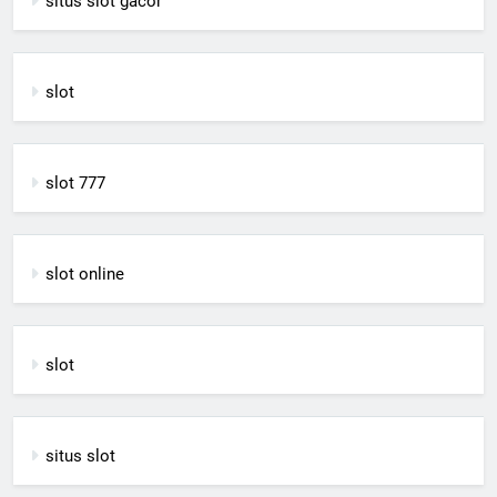
situs slot gacor
slot
slot 777
slot online
slot
situs slot