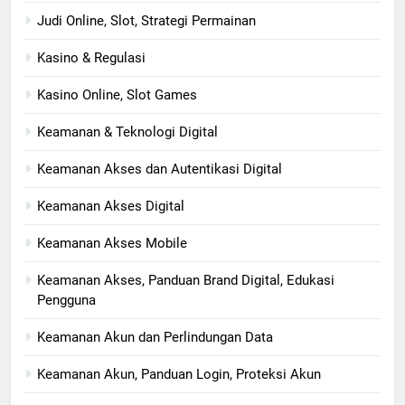
Judi Online, Slot, Strategi Permainan
Kasino & Regulasi
Kasino Online, Slot Games
Keamanan & Teknologi Digital
Keamanan Akses dan Autentikasi Digital
Keamanan Akses Digital
Keamanan Akses Mobile
Keamanan Akses, Panduan Brand Digital, Edukasi
Pengguna
Keamanan Akun dan Perlindungan Data
Keamanan Akun, Panduan Login, Proteksi Akun