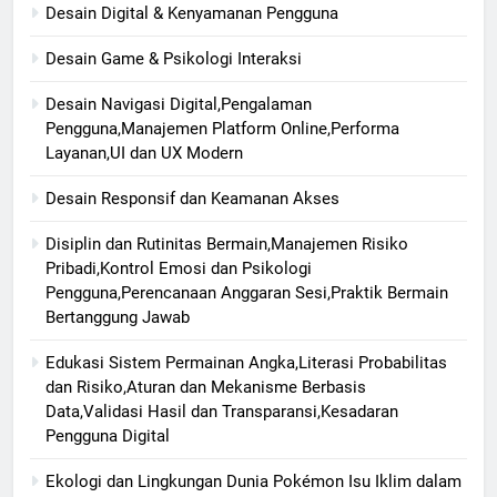
Desain Digital & Kenyamanan Pengguna
Desain Game & Psikologi Interaksi
Desain Navigasi Digital,Pengalaman
Pengguna,Manajemen Platform Online,Performa
Layanan,UI dan UX Modern
Desain Responsif dan Keamanan Akses
Disiplin dan Rutinitas Bermain,Manajemen Risiko
Pribadi,Kontrol Emosi dan Psikologi
Pengguna,Perencanaan Anggaran Sesi,Praktik Bermain
Bertanggung Jawab
Edukasi Sistem Permainan Angka,Literasi Probabilitas
dan Risiko,Aturan dan Mekanisme Berbasis
Data,Validasi Hasil dan Transparansi,Kesadaran
Pengguna Digital
Ekologi dan Lingkungan Dunia Pokémon Isu Iklim dalam