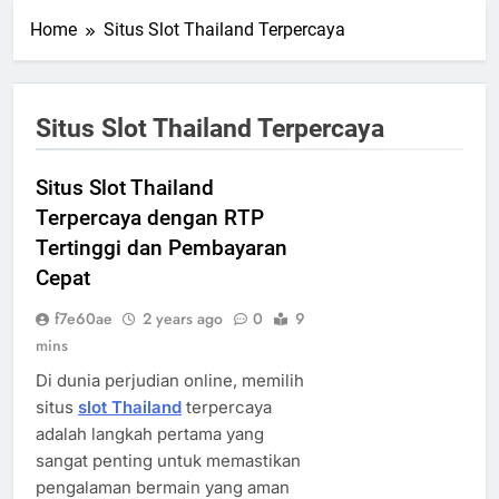
Home
Situs Slot Thailand Terpercaya
Situs Slot Thailand Terpercaya
Situs Slot Thailand
Terpercaya dengan RTP
Tertinggi dan Pembayaran
Cepat
f7e60ae
2 years ago
0
9
mins
Di dunia perjudian online, memilih
situs
slot Thailand
terpercaya
adalah langkah pertama yang
sangat penting untuk memastikan
pengalaman bermain yang aman