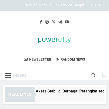
Skip
Panduan Menggunakan KAYA787 Alternatif
to
melalui Ponsel dan Tablet
content
KAYA787 Alternatif dengan Jalur Akses yang
Lebih Fleksibel
Panduan Menjaga Akses Stabil di Berbagai
Perangkat secara Aman
Panduan Memilih Link dengan Tampilan
Responsif dan Praktis di Berbagai Perangkat
Panduan Menggunakan KAYA787 Alternatif
melalui Ponsel dan Tablet
Poweretty
Temukan Produk Kecantikan Dan
KAYA787 Alternatif dengan Jalur Akses yang
NEWSLETTER
RANDOM NEWS
Lebih Fleksibel
Kesehatan Berkualitas Dari Poweretty.
Solusi Terbaik Untuk Merawat Kecantikan
MENU
Anda.
nduan Menjaga Akses Stabil di Berbagai Perangkat secara A
HEADLINES
Weeks Ago