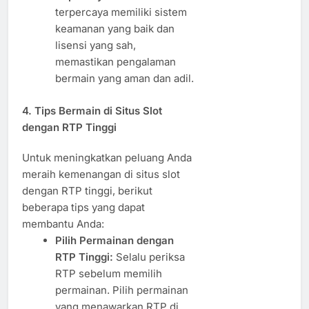
terpercaya memiliki sistem
keamanan yang baik dan
lisensi yang sah,
memastikan pengalaman
bermain yang aman dan adil.
4. Tips Bermain di Situs Slot
dengan RTP Tinggi
Untuk meningkatkan peluang Anda
meraih kemenangan di situs slot
dengan RTP tinggi, berikut
beberapa tips yang dapat
membantu Anda:
Pilih Permainan dengan
RTP Tinggi:
Selalu periksa
RTP sebelum memilih
permainan. Pilih permainan
yang menawarkan RTP di