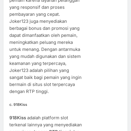
pemain karena layanan pelanggan
yang responsif dan proses
pembayaran yang cepat.
Joker123 juga menyediakan
berbagai bonus dan promosi yang
dapat dimanfaatkan oleh pemain,
meningkatkan peluang mereka
untuk menang. Dengan antarmuka
yang mudah digunakan dan sistem
keamanan yang terpercaya,
Joker123 adalah pilihan yang
sangat baik bagi pemain yang ingin
bermain di situs slot terpercaya
dengan RTP tinggi.
c.
918Kiss
918Kiss
adalah platform slot
terkenal lainnya yang menyediakan