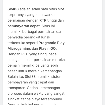
Slot88
adalah salah satu situs slot
terpercaya yang menawarkan
permainan dengan
RTP tinggi
dan
pembayaran cepat
. Situs ini
memiliki berbagai permainan dari
penyedia perangkat lunak
terkemuka seperti
Pragmatic Play
,
Microgaming
, dan
Play’n GO
.
Dengan RTP yang tinggi pada
sebagian besar permainan mereka,
pemain memiliki peluang lebih
besar untuk meraih kemenangan.
Selain itu, Slot88 memiliki sistem
pembayaran yang cepat dan
transparan. Setiap kemenangan
diproses dalam waktu yang sangat
singkat, tanpa biaya tersembunyi.
Dengan koleksi permainan slot