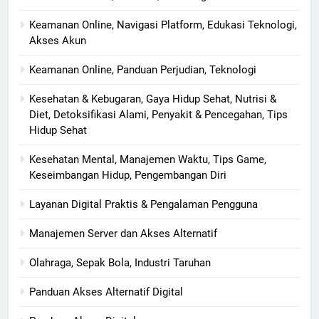
Keamanan Online, Navigasi Platform, Edukasi Teknologi,
Akses Akun
Keamanan Online, Panduan Perjudian, Teknologi
Kesehatan & Kebugaran, Gaya Hidup Sehat, Nutrisi &
Diet, Detoksifikasi Alami, Penyakit & Pencegahan, Tips
Hidup Sehat
Kesehatan Mental, Manajemen Waktu, Tips Game,
Keseimbangan Hidup, Pengembangan Diri
Layanan Digital Praktis & Pengalaman Pengguna
Manajemen Server dan Akses Alternatif
Olahraga, Sepak Bola, Industri Taruhan
Panduan Akses Alternatif Digital