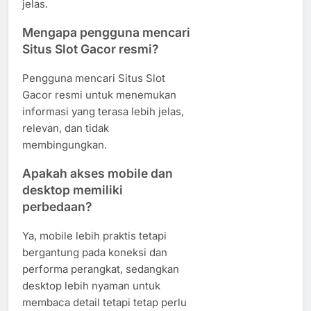
jelas.
Mengapa pengguna mencari
Situs Slot Gacor resmi?
Pengguna mencari Situs Slot
Gacor resmi untuk menemukan
informasi yang terasa lebih jelas,
relevan, dan tidak
membingungkan.
Apakah akses mobile dan
desktop memiliki
perbedaan?
Ya, mobile lebih praktis tetapi
bergantung pada koneksi dan
performa perangkat, sedangkan
desktop lebih nyaman untuk
membaca detail tetapi tetap perlu