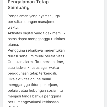
Pengalaman Tetap
Seimbang
Pengalaman yang nyaman juga
berkaitan dengan manajemen
waktu.
Aktivitas digital yang tidak memiliki
batas dapat mengganggu rutinitas
utama.
Pengguna sebaiknya menentukan
durasi sebelum mulai beraktivitas.
Gunakan alarm, fitur screen time,
atau jadwal khusus agar waktu
penggunaan tetap terkendali.
Jika aktivitas online mulai
mengganggu tidur, pekerjaan,
belajar, atau hubungan sosial, itu
menjadi tanda bahwa pengguna
perlu mengevaluasi kebiasaan