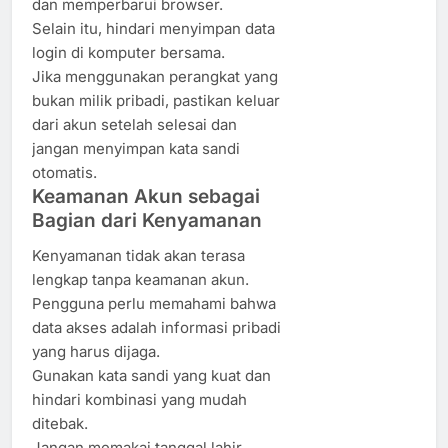
dan memperbarui browser.
Selain itu, hindari menyimpan data
login di komputer bersama.
Jika menggunakan perangkat yang
bukan milik pribadi, pastikan keluar
dari akun setelah selesai dan
jangan menyimpan kata sandi
otomatis.
Keamanan Akun sebagai
Bagian dari Kenyamanan
Kenyamanan tidak akan terasa
lengkap tanpa keamanan akun.
Pengguna perlu memahami bahwa
data akses adalah informasi pribadi
yang harus dijaga.
Gunakan kata sandi yang kuat dan
hindari kombinasi yang mudah
ditebak.
Jangan memakai tanggal lahir,