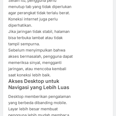
Selain itu, pengguna perlu
menutup tab yang tidak diperlukan
agar perangkat tidak terlalu berat.
Koneksi internet juga perlu
diperhatikan.
Jika jaringan tidak stabil, halaman
bisa terbuka lambat atau tidak
tampil sempurna.
Sebelum menyimpulkan bahwa
akses bermasalah, pengguna dapat
memeriksa sinyal, mengganti
jaringan, atau mencoba kembali
saat koneksi lebih baik.
Akses Desktop untuk
Navigasi yang Lebih Luas
Desktop memberikan pengalaman
yang berbeda dibanding mobile.
Layar lebih besar membuat
pengguna lebih mudah membaca