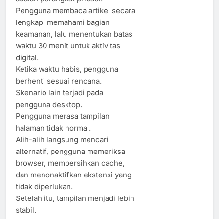
Pengguna membaca artikel secara
lengkap, memahami bagian
keamanan, lalu menentukan batas
waktu 30 menit untuk aktivitas
digital.
Ketika waktu habis, pengguna
berhenti sesuai rencana.
Skenario lain terjadi pada
pengguna desktop.
Pengguna merasa tampilan
halaman tidak normal.
Alih-alih langsung mencari
alternatif, pengguna memeriksa
browser, membersihkan cache,
dan menonaktifkan ekstensi yang
tidak diperlukan.
Setelah itu, tampilan menjadi lebih
stabil.