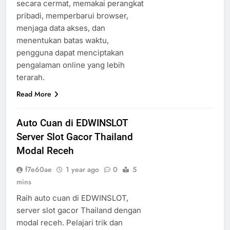
secara cermat, memakai perangkat
pribadi, memperbarui browser,
menjaga data akses, dan
menentukan batas waktu,
pengguna dapat menciptakan
pengalaman online yang lebih
terarah.
Read More
Auto Cuan di EDWINSLOT
Server Slot Gacor Thailand
Modal Receh
f7e60ae
1 year ago
0
5
mins
Raih auto cuan di EDWINSLOT,
server slot gacor Thailand dengan
modal receh. Pelajari trik dan