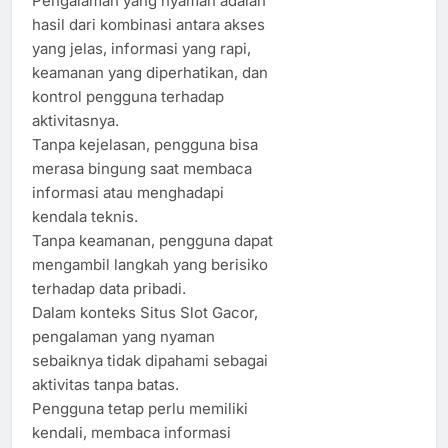
Pengalaman yang nyaman adalah
hasil dari kombinasi antara akses
yang jelas, informasi yang rapi,
keamanan yang diperhatikan, dan
kontrol pengguna terhadap
aktivitasnya.
Tanpa kejelasan, pengguna bisa
merasa bingung saat membaca
informasi atau menghadapi
kendala teknis.
Tanpa keamanan, pengguna dapat
mengambil langkah yang berisiko
terhadap data pribadi.
Dalam konteks Situs Slot Gacor,
pengalaman yang nyaman
sebaiknya tidak dipahami sebagai
aktivitas tanpa batas.
Pengguna tetap perlu memiliki
kendali, membaca informasi