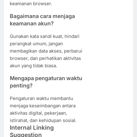
keamanan browser.
Bagaimana cara menjaga
keamanan akun?
Gunakan kata sandi kuat, hindari
perangkat umum, jangan
membagikan data akses, perbarui
browser, dan perhatikan aktivitas
akun yang tidak biasa.
Mengapa pengaturan waktu
penting?
Pengaturan waktu membantu
menjaga keseimbangan antara
aktivitas digital, pekerjaan,
istirahat, dan kehidupan sosial.
Internal Linking
Suggestion