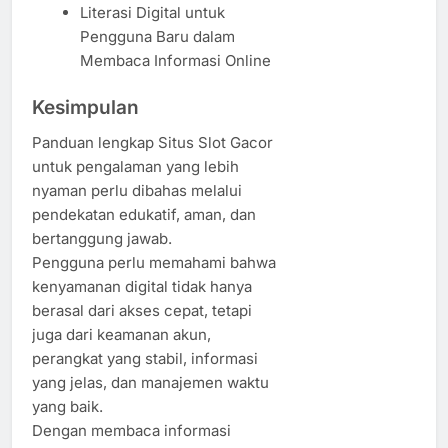
Literasi Digital untuk
Pengguna Baru dalam
Membaca Informasi Online
Kesimpulan
Panduan lengkap Situs Slot Gacor
untuk pengalaman yang lebih
nyaman perlu dibahas melalui
pendekatan edukatif, aman, dan
bertanggung jawab.
Pengguna perlu memahami bahwa
kenyamanan digital tidak hanya
berasal dari akses cepat, tetapi
juga dari keamanan akun,
perangkat yang stabil, informasi
yang jelas, dan manajemen waktu
yang baik.
Dengan membaca informasi