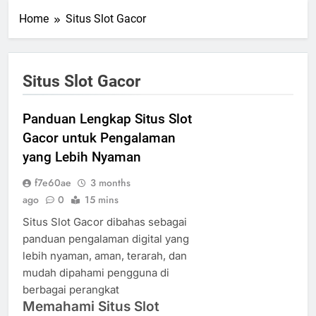
Home
Situs Slot Gacor
Situs Slot Gacor
Panduan Lengkap Situs Slot
Gacor untuk Pengalaman
yang Lebih Nyaman
f7e60ae
3 months
ago
0
15 mins
Situs Slot Gacor dibahas sebagai
panduan pengalaman digital yang
lebih nyaman, aman, terarah, dan
mudah dipahami pengguna di
berbagai perangkat
Memahami Situs Slot