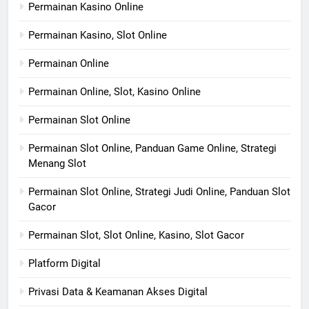
Permainan Kasino Online
Permainan Kasino, Slot Online
Permainan Online
Permainan Online, Slot, Kasino Online
Permainan Slot Online
Permainan Slot Online, Panduan Game Online, Strategi
Menang Slot
Permainan Slot Online, Strategi Judi Online, Panduan Slot
Gacor
Permainan Slot, Slot Online, Kasino, Slot Gacor
Platform Digital
Privasi Data & Keamanan Akses Digital