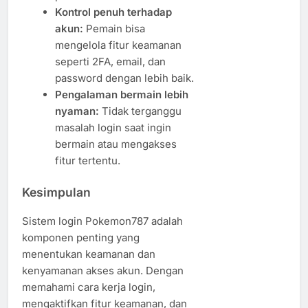
Kontrol penuh terhadap
akun:
Pemain bisa
mengelola fitur keamanan
seperti 2FA, email, dan
password dengan lebih baik.
Pengalaman bermain lebih
nyaman:
Tidak terganggu
masalah login saat ingin
bermain atau mengakses
fitur tertentu.
Kesimpulan
Sistem login Pokemon787 adalah
komponen penting yang
menentukan keamanan dan
kenyamanan akses akun. Dengan
memahami cara kerja login,
mengaktifkan fitur keamanan, dan