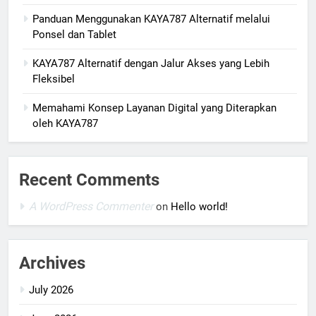
Panduan Menggunakan KAYA787 Alternatif melalui
Ponsel dan Tablet
KAYA787 Alternatif dengan Jalur Akses yang Lebih
Fleksibel
Memahami Konsep Layanan Digital yang Diterapkan
oleh KAYA787
Recent Comments
A WordPress Commenter
on
Hello world!
Archives
July 2026