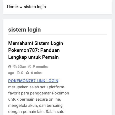
Home
sistem login
sistem login
Memahami Sistem Login
Pokemon787: Panduan
Lengkap untuk Pemain
f7e60ae
9 months
ago
0
6 mins
POKEMON787 LINK LOGIN
merupakan salah satu platform
favorit para penggemar Pokémon
untuk bermain secara online,
mengelola akun, dan bersaing
dengan pemain lain. Salah satu