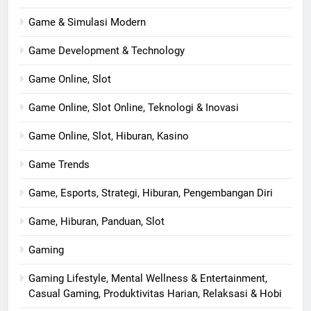
Game & Simulasi Modern
Game Development & Technology
Game Online, Slot
Game Online, Slot Online, Teknologi & Inovasi
Game Online, Slot, Hiburan, Kasino
Game Trends
Game, Esports, Strategi, Hiburan, Pengembangan Diri
Game, Hiburan, Panduan, Slot
Gaming
Gaming Lifestyle, Mental Wellness & Entertainment,
Casual Gaming, Produktivitas Harian, Relaksasi & Hobi