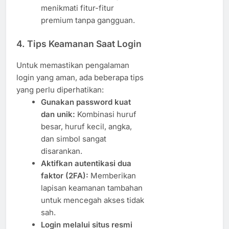
menikmati fitur-fitur
premium tanpa gangguan.
4. Tips Keamanan Saat Login
Untuk memastikan pengalaman
login yang aman, ada beberapa tips
yang perlu diperhatikan:
Gunakan password kuat
dan unik:
Kombinasi huruf
besar, huruf kecil, angka,
dan simbol sangat
disarankan.
Aktifkan autentikasi dua
faktor (2FA):
Memberikan
lapisan keamanan tambahan
untuk mencegah akses tidak
sah.
Login melalui situs resmi