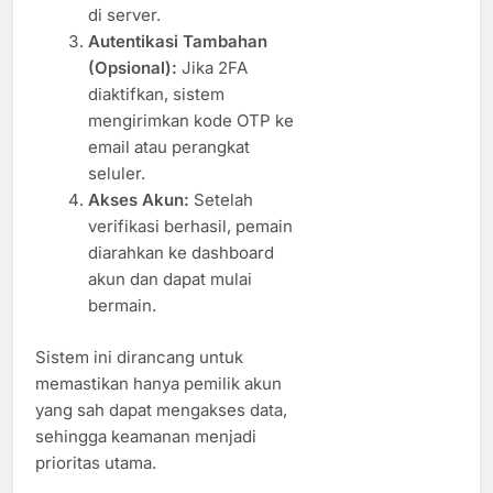
di server.
Autentikasi Tambahan
(Opsional):
Jika 2FA
diaktifkan, sistem
mengirimkan kode OTP ke
email atau perangkat
seluler.
Akses Akun:
Setelah
verifikasi berhasil, pemain
diarahkan ke dashboard
akun dan dapat mulai
bermain.
Sistem ini dirancang untuk
memastikan hanya pemilik akun
yang sah dapat mengakses data,
sehingga keamanan menjadi
prioritas utama.