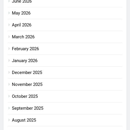
June 2026
May 2026
April 2026
March 2026
February 2026
January 2026
December 2025
November 2025
October 2025
September 2025
August 2025