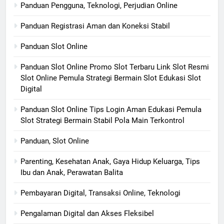
Panduan Pengguna, Teknologi, Perjudian Online
Panduan Registrasi Aman dan Koneksi Stabil
Panduan Slot Online
Panduan Slot Online Promo Slot Terbaru Link Slot Resmi
Slot Online Pemula Strategi Bermain Slot Edukasi Slot
Digital
Panduan Slot Online Tips Login Aman Edukasi Pemula
Slot Strategi Bermain Stabil Pola Main Terkontrol
Panduan, Slot Online
Parenting, Kesehatan Anak, Gaya Hidup Keluarga, Tips
Ibu dan Anak, Perawatan Balita
Pembayaran Digital, Transaksi Online, Teknologi
Pengalaman Digital dan Akses Fleksibel