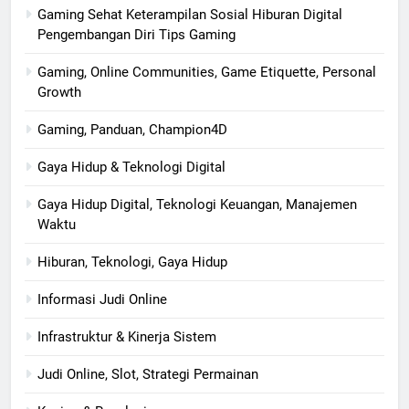
Gaming Sehat Keterampilan Sosial Hiburan Digital
Pengembangan Diri Tips Gaming
Gaming, Online Communities, Game Etiquette, Personal
Growth
Gaming, Panduan, Champion4D
Gaya Hidup & Teknologi Digital
Gaya Hidup Digital, Teknologi Keuangan, Manajemen
Waktu
Hiburan, Teknologi, Gaya Hidup
Informasi Judi Online
Infrastruktur & Kinerja Sistem
Judi Online, Slot, Strategi Permainan