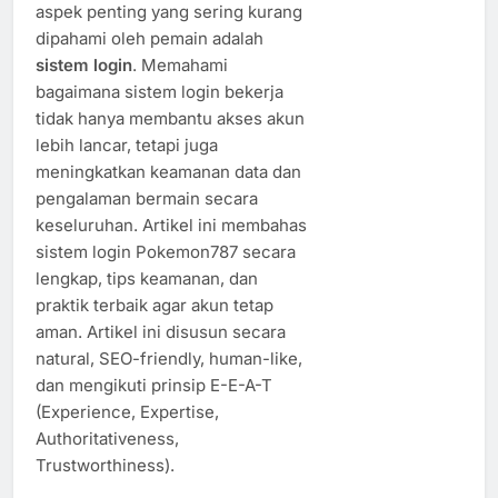
aspek penting yang sering kurang
dipahami oleh pemain adalah
sistem login
. Memahami
bagaimana sistem login bekerja
tidak hanya membantu akses akun
lebih lancar, tetapi juga
meningkatkan keamanan data dan
pengalaman bermain secara
keseluruhan. Artikel ini membahas
sistem login Pokemon787 secara
lengkap, tips keamanan, dan
praktik terbaik agar akun tetap
aman. Artikel ini disusun secara
natural, SEO-friendly, human-like,
dan mengikuti prinsip E-E-A-T
(Experience, Expertise,
Authoritativeness,
Trustworthiness).