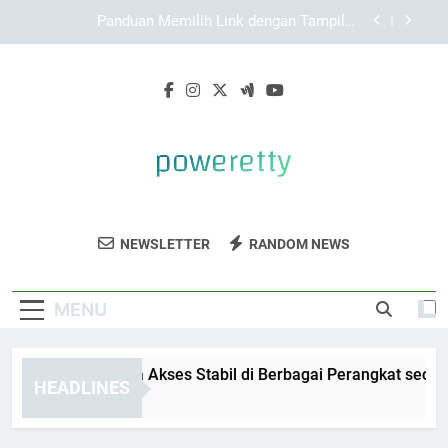
Skip
Panduan Menggunakan KAYA787 Alternatif
to
melalui Ponsel dan Tablet
content
KAYA787 Alternatif dengan Jalur Akses yang
Lebih Fleksibel
Panduan Menjaga Akses Stabil di Berbagai
Perangkat secara Aman
Panduan Memilih Link dengan Tampilan
Responsif dan Praktis di Berbagai Perangkat
Panduan Menggunakan KAYA787 Alternatif
melalui Ponsel dan Tablet
Poweretty
Temukan Produk Kecantikan Dan
KAYA787 Alternatif dengan Jalur Akses yang
NEWSLETTER
RANDOM NEWS
Lebih Fleksibel
Kesehatan Berkualitas Dari Poweretty.
Solusi Terbaik Untuk Merawat Kecantikan
MENU
Anda.
nduan Menjaga Akses Stabil di Berbagai Perangkat secara 
HEADLINES
Weeks Ago