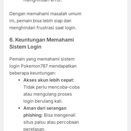
Dengan memahami masalah umum
ini, pemain bisa lebih siap dan
menghindari frustrasi saat login.
6. Keuntungan Memahami
Sistem Login
Pemain yang memahami sistem
login Pokemon787 mendapatkan
beberapa keuntungan:
Akses akun lebih cepat:
Tidak perlu mencoba-coba
atau mengulang proses
login berulang kali.
Aman dari serangan
phishing:
Bisa mengenali
situs palsu atau percobaan
peretasan.