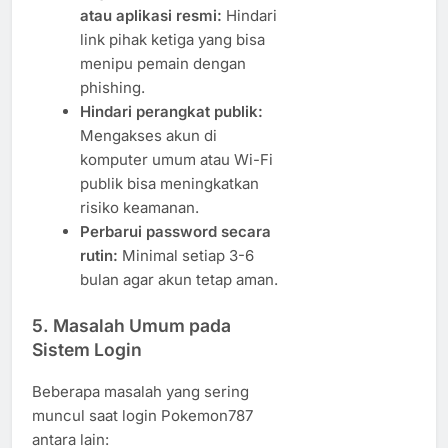
atau aplikasi resmi:
Hindari
link pihak ketiga yang bisa
menipu pemain dengan
phishing.
Hindari perangkat publik:
Mengakses akun di
komputer umum atau Wi-Fi
publik bisa meningkatkan
risiko keamanan.
Perbarui password secara
rutin:
Minimal setiap 3-6
bulan agar akun tetap aman.
5. Masalah Umum pada
Sistem Login
Beberapa masalah yang sering
muncul saat login Pokemon787
antara lain: