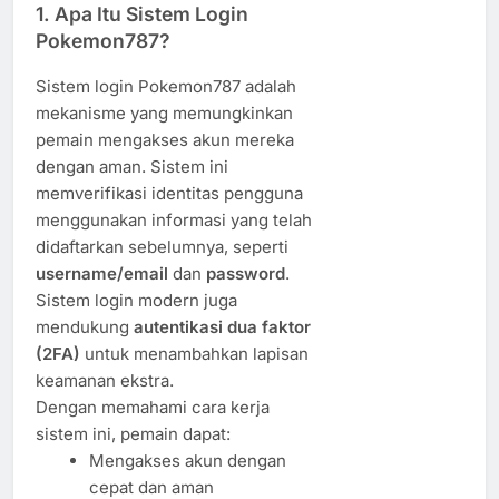
1. Apa Itu Sistem Login
Pokemon787?
Sistem login Pokemon787 adalah
mekanisme yang memungkinkan
pemain mengakses akun mereka
dengan aman. Sistem ini
memverifikasi identitas pengguna
menggunakan informasi yang telah
didaftarkan sebelumnya, seperti
username/email
dan
password
.
Sistem login modern juga
mendukung
autentikasi dua faktor
(2FA)
untuk menambahkan lapisan
keamanan ekstra.
Dengan memahami cara kerja
sistem ini, pemain dapat:
Mengakses akun dengan
cepat dan aman