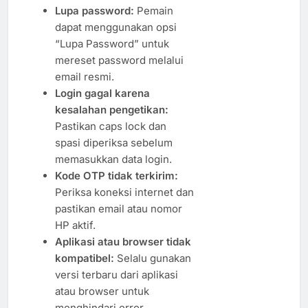
Lupa password:
Pemain
dapat menggunakan opsi
“Lupa Password” untuk
mereset password melalui
email resmi.
Login gagal karena
kesalahan pengetikan:
Pastikan caps lock dan
spasi diperiksa sebelum
memasukkan data login.
Kode OTP tidak terkirim:
Periksa koneksi internet dan
pastikan email atau nomor
HP aktif.
Aplikasi atau browser tidak
kompatibel:
Selalu gunakan
versi terbaru dari aplikasi
atau browser untuk
menghindari error.