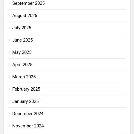
September 2025
August 2025
July 2025
June 2025
May 2025
April 2025
March 2025
February 2025
January 2025
December 2024
November 2024