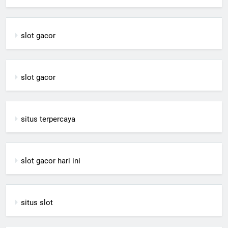
slot gacor
slot gacor
situs terpercaya
slot gacor hari ini
situs slot