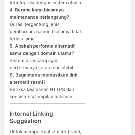
terintegrasi dengan sistem utama.
4. Berapa lama biasanya
maintenance berlangsung?
Durasi tergantung jenis
pembaruan, namun biasanya tidak
terlalu lama.
5. Apakah performa alternatif
sama dengan domain utama?
Sistem dirancang agar
performanya setara dan stabil.
6. Bagaimana memastikan link
alternatif resmi?
Periksa keamanan HTTPS dan
konsistensi tampilan halaman.
Internal Linking
Suggestion
Untuk memperkuat cluster brand,