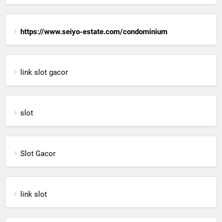
https://www.seiyo-estate.com/condominium
link slot gacor
slot
Slot Gacor
link slot