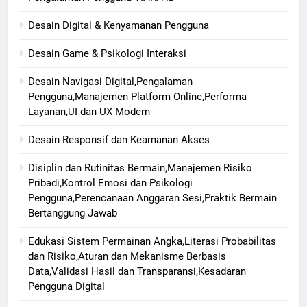
Desain Digital & Kenyamanan Pengguna
Desain Game & Psikologi Interaksi
Desain Navigasi Digital,Pengalaman
Pengguna,Manajemen Platform Online,Performa
Layanan,UI dan UX Modern
Desain Responsif dan Keamanan Akses
Disiplin dan Rutinitas Bermain,Manajemen Risiko
Pribadi,Kontrol Emosi dan Psikologi
Pengguna,Perencanaan Anggaran Sesi,Praktik Bermain
Bertanggung Jawab
Edukasi Sistem Permainan Angka,Literasi Probabilitas
dan Risiko,Aturan dan Mekanisme Berbasis
Data,Validasi Hasil dan Transparansi,Kesadaran
Pengguna Digital