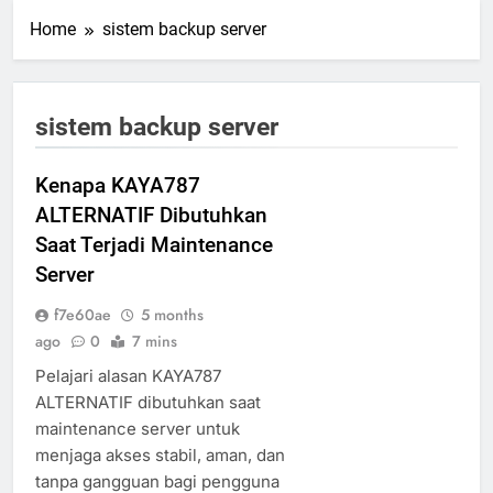
Home
sistem backup server
sistem backup server
Kenapa KAYA787
ALTERNATIF Dibutuhkan
Saat Terjadi Maintenance
Server
f7e60ae
5 months
ago
0
7 mins
Pelajari alasan KAYA787
ALTERNATIF dibutuhkan saat
maintenance server untuk
menjaga akses stabil, aman, dan
tanpa gangguan bagi pengguna