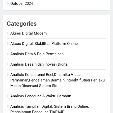
October 2024
Categories
Akses Digital Modern
Akses Digital, Stabilitas Platform Online
Analisis Data & Pola Permainan
Analisis Desain dan Inovasi Digital
Analisis Konsistensi Reel,Dinamika Visual
Permainan,Pengalaman Bermain Interaktif,Studi Perilaku
Mesin,Observasi Sistem Slot
Analisis Pengguna & Waktu Bermain
Analisis Tampilan Digital, Sistem Brand Online,
Pengalaman Pengguna TIARA4D