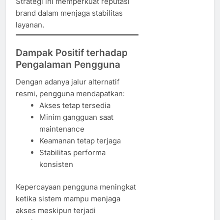
Strategi ini memperkuat reputasi
brand dalam menjaga stabilitas
layanan.
Dampak Positif terhadap
Pengalaman Pengguna
Dengan adanya jalur alternatif
resmi, pengguna mendapatkan:
Akses tetap tersedia
Minim gangguan saat
maintenance
Keamanan tetap terjaga
Stabilitas performa
konsisten
Kepercayaan pengguna meningkat
ketika sistem mampu menjaga
akses meskipun terjadi