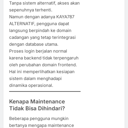
Tanpa sistem alternatif, akses akan
sepenuhnya terhenti.
Namun dengan adanya KAYA787
ALTERNATIF, pengguna dapat
langsung berpindah ke domain
cadangan yang tetap terintegrasi
dengan database utama.
Proses login berjalan normal
karena backend tidak terpengaruh
oleh perubahan domain frontend.
Hal ini memperlihatkan kesiapan
sistem dalam menghadapi
dinamika operasional.
Kenapa Maintenance
Tidak Bisa Dihindari?
Beberapa pengguna mungkin
bertanya mengapa maintenance