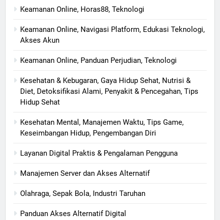
Keamanan Online, Horas88, Teknologi
Keamanan Online, Navigasi Platform, Edukasi Teknologi,
Akses Akun
Keamanan Online, Panduan Perjudian, Teknologi
Kesehatan & Kebugaran, Gaya Hidup Sehat, Nutrisi &
Diet, Detoksifikasi Alami, Penyakit & Pencegahan, Tips
Hidup Sehat
Kesehatan Mental, Manajemen Waktu, Tips Game,
Keseimbangan Hidup, Pengembangan Diri
Layanan Digital Praktis & Pengalaman Pengguna
Manajemen Server dan Akses Alternatif
Olahraga, Sepak Bola, Industri Taruhan
Panduan Akses Alternatif Digital