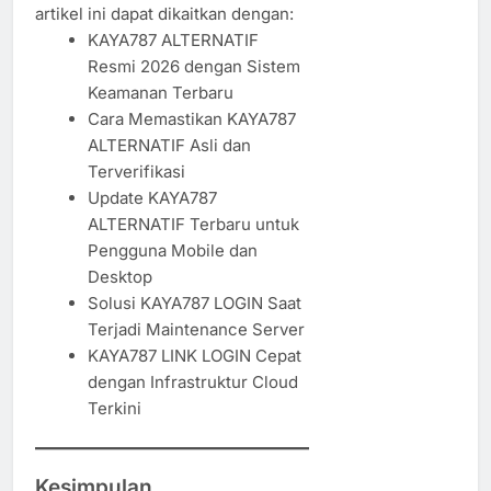
artikel ini dapat dikaitkan dengan:
KAYA787 ALTERNATIF
Resmi 2026 dengan Sistem
Keamanan Terbaru
Cara Memastikan KAYA787
ALTERNATIF Asli dan
Terverifikasi
Update KAYA787
ALTERNATIF Terbaru untuk
Pengguna Mobile dan
Desktop
Solusi KAYA787 LOGIN Saat
Terjadi Maintenance Server
KAYA787 LINK LOGIN Cepat
dengan Infrastruktur Cloud
Terkini
Kesimpulan