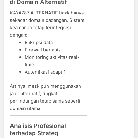
di Domain Alternatif
KAYA787 ALTERNATIF tidak hanya
sekadar domain cadangan. Sistem
keamanan tetap terintegrasi
dengan:
Enkripsi data
Firewall berlapis
Monitoring aktivitas real-
time
Autentikasi adaptif
Artinya, meskipun menggunakan
jalur alternatif, tingkat
perlindungan tetap sama seperti
domain utama.
Analisis Profesional
terhadap Strategi