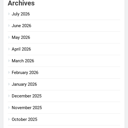
Archives
July 2026
June 2026
May 2026
April 2026
March 2026
February 2026
January 2026
December 2025
November 2025
October 2025