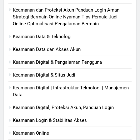
Keamanan dan Proteksi Akun Panduan Login Aman
Strategi Bermain Online Nyaman Tips Pemula Judi
Online Optimalisasi Pengalaman Bermain
Keamanan Data & Teknologi
Keamanan Data dan Akses Akun
Keamanan Digital & Pengalaman Pengguna
Keamanan Digital & Situs Judi
Keamanan Digital | Infrastruktur Teknologi | Manajemen
Data
Keamanan Digital, Proteksi Akun, Panduan Login
Keamanan Login & Stabilitas Akses
Keamanan Online