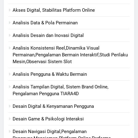
Akses Digital, Stabilitas Platform Online
Analisis Data & Pola Permainan
Analisis Desain dan Inovasi Digital
Analisis Konsistensi Reel,Dinamika Visual
Permainan,Pengalaman Bermain Interaktif,Studi Perilaku
Mesin,Observasi Sistem Slot
Analisis Pengguna & Waktu Bermain
Analisis Tampilan Digital, Sistem Brand Online,
Pengalaman Pengguna TIARA4D
Desain Digital & Kenyamanan Pengguna
Desain Game & Psikologi Interaksi
Desain Navigasi Digital,Pengalaman