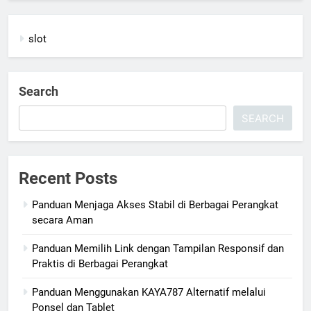
slot
Search
SEARCH
Recent Posts
Panduan Menjaga Akses Stabil di Berbagai Perangkat
secara Aman
Panduan Memilih Link dengan Tampilan Responsif dan
Praktis di Berbagai Perangkat
Panduan Menggunakan KAYA787 Alternatif melalui
Ponsel dan Tablet