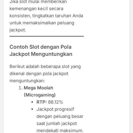
Jika slot mulai memberikan
kemenangan kecil secara
konsisten, tingkatkan taruhan Anda
untuk memaksimalkan peluang
jackpot.
Contoh Slot dengan Pola
Jackpot Menguntungkan
Berikut adalah beberapa slot yang
dikenal dengan pola jackpot
menguntungkan:
Mega Moolah
(Microgaming)
RTP:
88.12%
Jackpot progresif
dengan peluang besar
saat jumlah jackpot
mendekati maksimum.