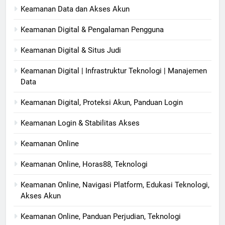
Keamanan Data dan Akses Akun
Keamanan Digital & Pengalaman Pengguna
Keamanan Digital & Situs Judi
Keamanan Digital | Infrastruktur Teknologi | Manajemen
Data
Keamanan Digital, Proteksi Akun, Panduan Login
Keamanan Login & Stabilitas Akses
Keamanan Online
Keamanan Online, Horas88, Teknologi
Keamanan Online, Navigasi Platform, Edukasi Teknologi,
Akses Akun
Keamanan Online, Panduan Perjudian, Teknologi