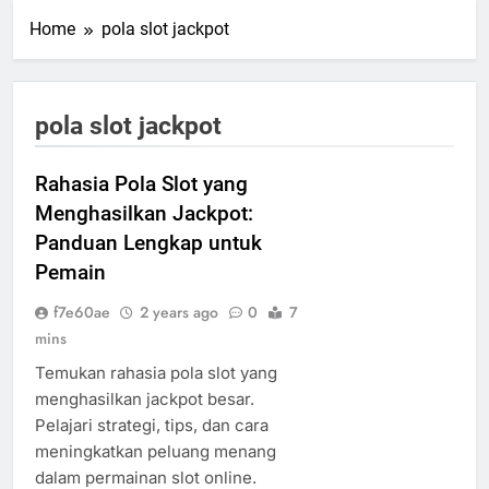
Home
pola slot jackpot
pola slot jackpot
Rahasia Pola Slot yang
Menghasilkan Jackpot:
Panduan Lengkap untuk
Pemain
f7e60ae
2 years ago
0
7
mins
Temukan rahasia pola slot yang
menghasilkan jackpot besar.
Pelajari strategi, tips, dan cara
meningkatkan peluang menang
dalam permainan slot online.