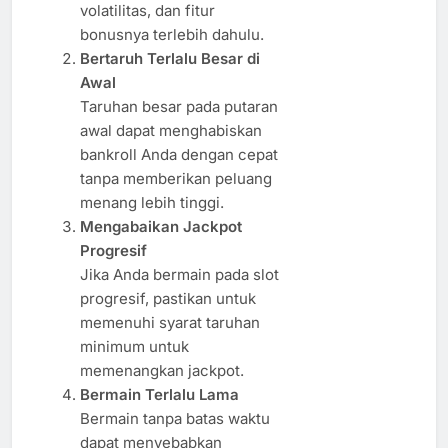
volatilitas, dan fitur
bonusnya terlebih dahulu.
Bertaruh Terlalu Besar di
Awal
Taruhan besar pada putaran
awal dapat menghabiskan
bankroll Anda dengan cepat
tanpa memberikan peluang
menang lebih tinggi.
Mengabaikan Jackpot
Progresif
Jika Anda bermain pada slot
progresif, pastikan untuk
memenuhi syarat taruhan
minimum untuk
memenangkan jackpot.
Bermain Terlalu Lama
Bermain tanpa batas waktu
dapat menyebabkan