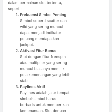
dalam permainan slot tertentu,
seperti:
Frekuensi Simbol Penting
Simbol seperti scatter dan
wild yang sering muncul
dapat menjadi indikator
peluang mendapatkan
jackpot.
Aktivasi Fitur Bonus
Slot dengan fitur freespin
atau multiplier yang sering
muncul biasanya memiliki
pola kemenangan yang lebih
stabil.
Paylines Aktif
Paylines adalah jalur tempat
simbol-simbol harus
berbaris untuk memberikan
kemenangan. Slot dengan