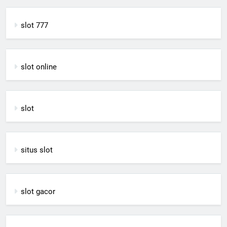
slot 777
slot online
slot
situs slot
slot gacor