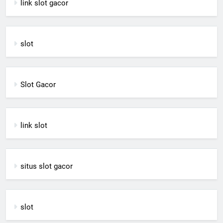
link slot gacor
slot
Slot Gacor
link slot
situs slot gacor
slot