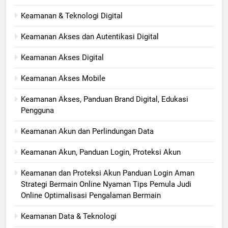
Keamanan & Teknologi Digital
Keamanan Akses dan Autentikasi Digital
Keamanan Akses Digital
Keamanan Akses Mobile
Keamanan Akses, Panduan Brand Digital, Edukasi
Pengguna
Keamanan Akun dan Perlindungan Data
Keamanan Akun, Panduan Login, Proteksi Akun
Keamanan dan Proteksi Akun Panduan Login Aman
Strategi Bermain Online Nyaman Tips Pemula Judi
Online Optimalisasi Pengalaman Bermain
Keamanan Data & Teknologi