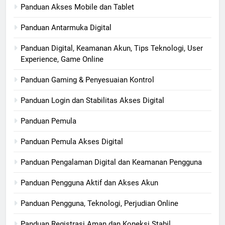
Panduan Akses Mobile dan Tablet
Panduan Antarmuka Digital
Panduan Digital, Keamanan Akun, Tips Teknologi, User
Experience, Game Online
Panduan Gaming & Penyesuaian Kontrol
Panduan Login dan Stabilitas Akses Digital
Panduan Pemula
Panduan Pemula Akses Digital
Panduan Pengalaman Digital dan Keamanan Pengguna
Panduan Pengguna Aktif dan Akses Akun
Panduan Pengguna, Teknologi, Perjudian Online
Panduan Registrasi Aman dan Koneksi Stabil