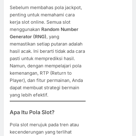
Sebelum membahas pola jackpot,
penting untuk memahami cara
kerja slot online. Semua slot
menggunakan
Random Number
Generator (RNG)
, yang
memastikan setiap putaran adalah
hasil acak. Ini berarti tidak ada cara
pasti untuk memprediksi hasil.
Namun, dengan mempelajari pola
kemenangan, RTP (Return to
Player), dan fitur permainan, Anda
dapat membuat strategi bermain
yang lebih efektif.
Apa Itu Pola Slot?
Pola slot merujuk pada tren atau
kecenderungan yang terlihat