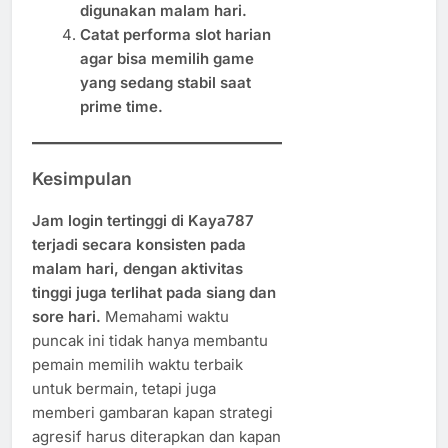
digunakan malam hari.
Catat performa slot harian
agar bisa memilih game
yang sedang stabil saat
prime time.
Kesimpulan
Jam login tertinggi di Kaya787
terjadi secara konsisten pada
malam hari, dengan aktivitas
tinggi juga terlihat pada siang dan
sore hari.
Memahami waktu
puncak ini tidak hanya membantu
pemain memilih waktu terbaik
untuk bermain, tetapi juga
memberi gambaran kapan strategi
agresif harus diterapkan dan kapan