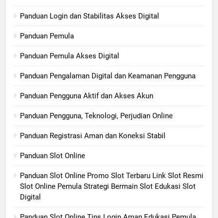
Panduan Login dan Stabilitas Akses Digital
Panduan Pemula
Panduan Pemula Akses Digital
Panduan Pengalaman Digital dan Keamanan Pengguna
Panduan Pengguna Aktif dan Akses Akun
Panduan Pengguna, Teknologi, Perjudian Online
Panduan Registrasi Aman dan Koneksi Stabil
Panduan Slot Online
Panduan Slot Online Promo Slot Terbaru Link Slot Resmi
Slot Online Pemula Strategi Bermain Slot Edukasi Slot
Digital
Panduan Slot Online Tips Login Aman Edukasi Pemula