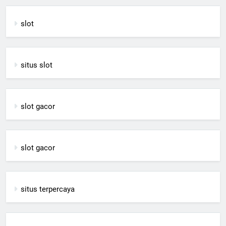
slot
situs slot
slot gacor
slot gacor
situs terpercaya