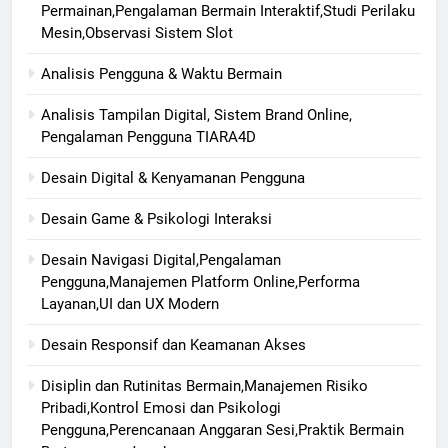
Permainan,Pengalaman Bermain Interaktif,Studi Perilaku
Mesin,Observasi Sistem Slot
Analisis Pengguna & Waktu Bermain
Analisis Tampilan Digital, Sistem Brand Online,
Pengalaman Pengguna TIARA4D
Desain Digital & Kenyamanan Pengguna
Desain Game & Psikologi Interaksi
Desain Navigasi Digital,Pengalaman
Pengguna,Manajemen Platform Online,Performa
Layanan,UI dan UX Modern
Desain Responsif dan Keamanan Akses
Disiplin dan Rutinitas Bermain,Manajemen Risiko
Pribadi,Kontrol Emosi dan Psikologi
Pengguna,Perencanaan Anggaran Sesi,Praktik Bermain