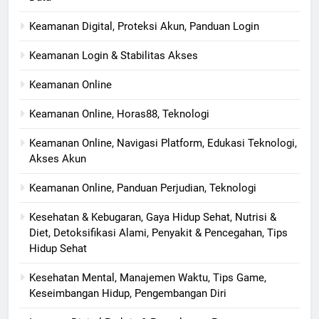
Keamanan Digital, Proteksi Akun, Panduan Login
Keamanan Login & Stabilitas Akses
Keamanan Online
Keamanan Online, Horas88, Teknologi
Keamanan Online, Navigasi Platform, Edukasi Teknologi,
Akses Akun
Keamanan Online, Panduan Perjudian, Teknologi
Kesehatan & Kebugaran, Gaya Hidup Sehat, Nutrisi &
Diet, Detoksifikasi Alami, Penyakit & Pencegahan, Tips
Hidup Sehat
Kesehatan Mental, Manajemen Waktu, Tips Game,
Keseimbangan Hidup, Pengembangan Diri