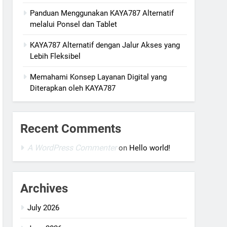
Panduan Menggunakan KAYA787 Alternatif
melalui Ponsel dan Tablet
KAYA787 Alternatif dengan Jalur Akses yang
Lebih Fleksibel
Memahami Konsep Layanan Digital yang
Diterapkan oleh KAYA787
Recent Comments
A WordPress Commenter
on
Hello world!
Archives
July 2026