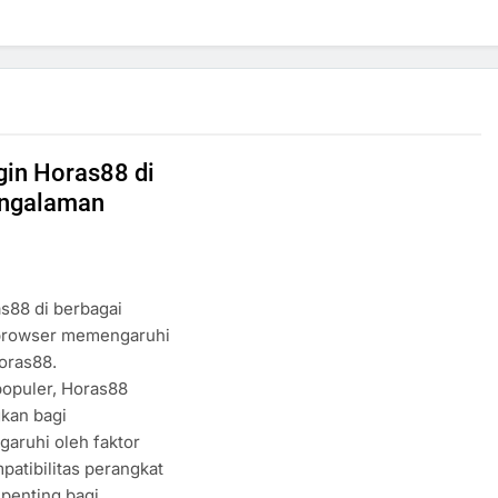
in Horas88 di
engalaman
s88 di berbagai
i browser memengaruhi
oras88.
populer, Horas88
kan bagi
aruhi oleh faktor
patibilitas perangkat
 penting bagi