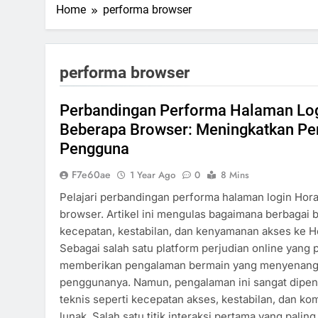
Home
performa browser
performa browser
Perbandingan Performa Halaman Log
Beberapa Browser: Meningkatkan P
Pengguna
F7e60ae
1 Year Ago
0
8 Mins
Pelajari perbandingan performa halaman login Hora
browser. Artikel ini mengulas bagaimana berbaga
kecepatan, kestabilan, dan kenyamanan akses ke H
Sebagai salah satu platform perjudian online yang 
memberikan pengalaman bermain yang menyenang
penggunanya. Namun, pengalaman ini sangat dipeng
teknis seperti kecepatan akses, kestabilan, dan kom
lunak. Salah satu titik interaksi pertama yang paling