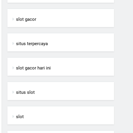
slot gacor
situs terpercaya
slot gacor hari ini
situs slot
slot