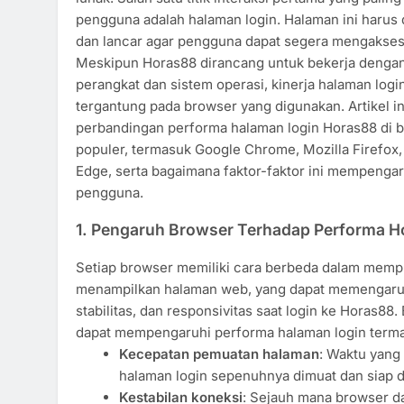
pengguna adalah halaman login. Halaman ini harus
dan lancar agar pengguna dapat segera mengakses
Meskipun Horas88 dirancang untuk bekerja dengan 
perangkat dan sistem operasi, kinerja halaman log
tergantung pada browser yang digunakan. Artikel 
perbandingan performa halaman login Horas88 di 
populer, termasuk Google Chrome, Mozilla Firefox, 
Edge, serta bagaimana faktor-faktor ini mempenga
pengguna.
1. Pengaruh Browser Terhadap Performa H
Setiap browser memiliki cara berbeda dalam memp
menampilkan halaman web, yang dapat memengaru
stabilitas, dan responsivitas saat login ke Horas88
dapat mempengaruhi performa halaman login term
Kecepatan pemuatan halaman
: Waktu yang
halaman login sepenuhnya dimuat dan siap 
Kestabilan koneksi
: Sejauh mana browser d