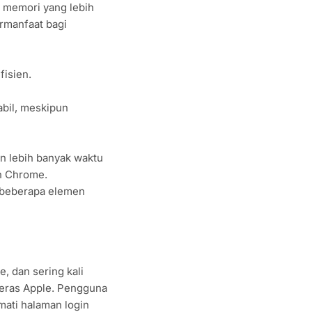
 memori yang lebih
rmanfaat bagi
isien.
bil, meskipun
 lebih banyak waktu
n Chrome.
 beberapa elemen
, dan sering kali
keras Apple. Pengguna
ati halaman login