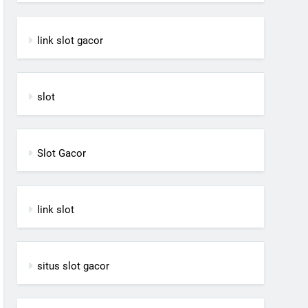
link slot gacor
slot
Slot Gacor
link slot
situs slot gacor