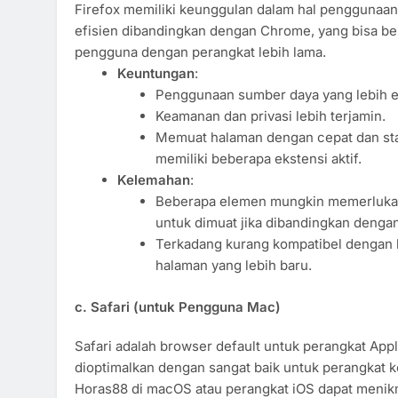
Firefox memiliki keunggulan dalam hal penggunaan
efisien dibandingkan dengan Chrome, yang bisa be
pengguna dengan perangkat lebih lama.
Keuntungan
:
Penggunaan sumber daya yang lebih ef
Keamanan dan privasi lebih terjamin.
Memuat halaman dengan cepat dan sta
memiliki beberapa ekstensi aktif.
Kelemahan
:
Beberapa elemen mungkin memerlukan
untuk dimuat jika dibandingkan denga
Terkadang kurang kompatibel dengan
halaman yang lebih baru.
c.
Safari (untuk Pengguna Mac)
Safari adalah browser default untuk perangkat Apple
dioptimalkan dengan sangat baik untuk perangkat 
Horas88 di macOS atau perangkat iOS dapat menikm