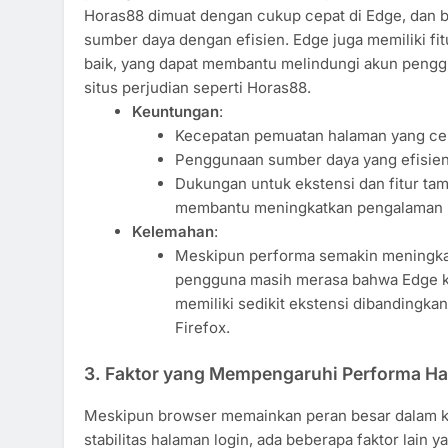
Horas88 dimuat dengan cukup cepat di Edge, dan b
sumber daya dengan efisien. Edge juga memiliki fi
baik, yang dapat membantu melindungi akun peng
situs perjudian seperti Horas88.
Keuntungan
:
Kecepatan pemuatan halaman yang ce
Penggunaan sumber daya yang efisien
Dukungan untuk ekstensi dan fitur ta
membantu meningkatkan pengalaman 
Kelemahan
:
Meskipun performa semakin meningka
pengguna masih merasa bahwa Edge k
memiliki sedikit ekstensi dibandingk
Firefox.
3. Faktor yang Mempengaruhi Performa H
Meskipun browser memainkan peran besar dalam 
stabilitas halaman login, ada beberapa faktor lain y